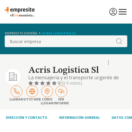
EMPRESITE ESPAÑA
ACRIS LOGISTICA SL
Buscar
Acris Logistica Sl
La mensajeria y el transporte urgente de
paqueteria.
0
/5
( 0 votos)
LLAMAR
SITIO WEB
CÓMO
VER
LLEGAR
INFORME
DIRECCIÓN Y CONTACTO
INFORMACIÓN GENERAL
DATOS COM