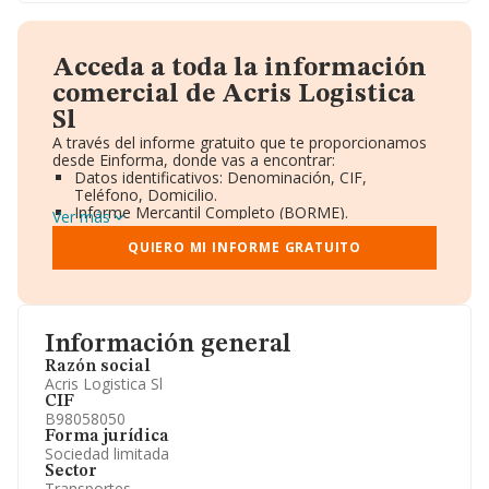
Acceda a toda la información
comercial de Acris Logistica
Sl
A través del informe gratuito que te proporcionamos
desde Einforma, donde vas a encontrar:
Datos identificativos: Denominación, CIF,
Teléfono, Domicilio.
Informe Mercantil Completo (BORME).
Ver más
Gráficos de Evolución Ventas y Empleados.
Consejo de Administración y Administradores.
QUIERO MI INFORME GRATUITO
Directivos y Ejecutivos.
Accionistas.
Participaciones y Vinculaciones en otras empresas.
Artículos de prensa publicados sobre la empresa.
Información oficial y registral complementaria.
Información general
Razón social
Acris Logistica Sl
CIF
B98058050
Forma jurídica
Sociedad limitada
Sector
Transportes