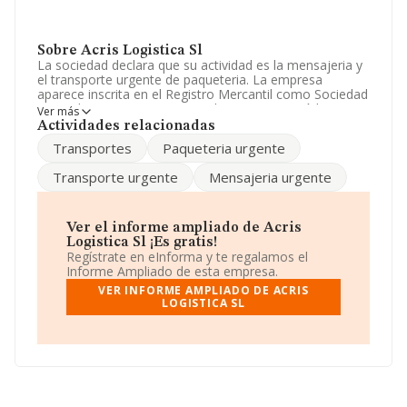
Sobre Acris Logistica Sl
La sociedad declara que su actividad es la mensajeria y
el transporte urgente de paqueteria. La empresa
aparece inscrita en el Registro Mercantil como Sociedad
Limitada. Su CNAE corresponde a 5226 con código
Ver más
'%cnae%'. La sociedad no tiene actividad en mercados
Actividades relacionadas
exteriores.
Transportes
Paqueteria urgente
Su email es
acristofol@sistembal.com
.
Transporte urgente
Mensajeria urgente
La sociedad española
Acris Logistica S.L
, B98058050,
tiene domicilio fiscal en Avenida Comarques Del País
Valencia núm. 79, (46930), en el municipio de Quart De
Ver el informe ampliado de Acris
Poblet, provincia de Valencia, Comunidad Valenciana.
Logistica Sl ¡Es gratis!
Regístrate en eInforma y te regalamos el
En base a la información de la que dispone INFORMA
Informe Ampliado de esta empresa.
sobre 10.323 compañías, la facturación en el ámbito
VER INFORME AMPLIADO DE ACRIS
nacional alcanza los 20.439 millones de euros y la media
LOGISTICA SL
entre todas las compañías es de 1 millón de euros de
ventas. Respecto a la información de la provincia
(hablamos de Valencia), en la base de datos INFORMA
constan 694 empresas, cuyas ventas han alcanzado los
1.699 millones de euros. Finalmente, para completar los
datos de sector la media de antigüedad desde la
constitución es de 20 años. Los empleados de media