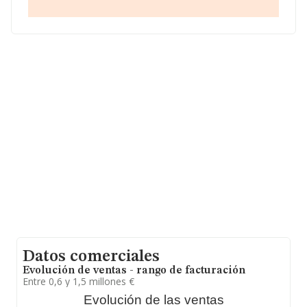
facturación alcanza la cifra de 1.399 millones de euros y
se estima que el promedio de la facturación entre todas
las empresas es de 130 mil euros. En cuanto a la
información relativa a la provincia de Málaga, en la base
de datos INFORMA constan 479 empresas, cuyas
ventas en 2022 han alcanzado los 64 millones de euros.
Por último, con el fin de ampliar la información relativa
al ámbito de la empresa, la media de empleados es de
2; la antigüedad alcanza los 19 años desde la
constitución.
Datos comerciales
Evolución de ventas - rango de facturación
Entre 0,6 y 1,5 millones €
Evolución de las ventas