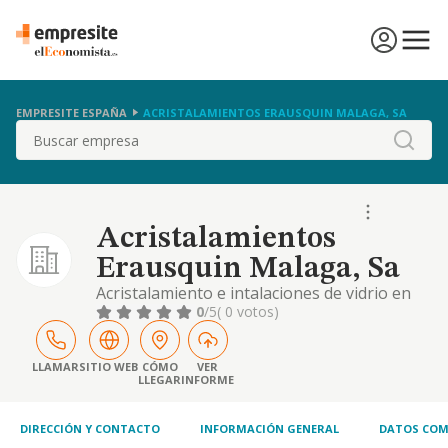
EMPRESITE ESPAÑA
ACRISTALAMIENTOS ERAUSQUIN MALAGA, SA
Buscar
Acristalamientos
Erausquin Malaga, Sa
Acristalamiento e intalaciones de vidrio en
general. transporte de mercancias propias.
0
/5
( 0 votos)
LLAMAR
SITIO WEB
CÓMO
VER
LLEGAR
INFORME
DIRECCIÓN Y CONTACTO
INFORMACIÓN GENERAL
DATOS COM