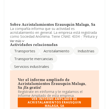
Sobre Acristalamientos Erausquin Malaga, Sa
La compañía informa que su actividad es
acristalamiento en general. La empresa está registrada
como Sociedad Anónima. Tiene CNAE: 4334 - 'Pintura y
acristalamiento'. La compañía no tiene actividad en
Ver más
mercados exteriores.
Actividades relacionadas
Transportes
Acristalamiento
Industrias
El número de empleados ha bajado un 19% y
atendiendo a los datos disponibles en INFORMA, ese
Transporte mercancias
número ha estado por encima de la media de sector.
Servicios industriales
El correo electrónico es
erausquin@acristalamientos.net
. Su página web es
www.cristaleriaserausquin.es
.
Ver el informe ampliado de
La empresa
Acristalamientos Erausquin Málaga,
Acristalamientos Erausquin Malaga,
S.A (extinguida)
, NIF A29411691, está situada en Calle
Sa ¡Es gratis!
Limitacion Pol Ind La Huertec núm. 13, (29196), en el
Regístrate en eInforma y te regalamos el
municipio de Málaga, Andalucía.
Informe Ampliado de esta empresa.
VER INFORME AMPLIADO DE
En base a la información de la que dispone INFORMA
ACRISTALAMIENTOS ERAUSQUIN
MALAGA, SA
sobre 10.764 compañías, en el ámbito nacional la