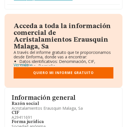
Acceda a toda la información
comercial de
Acristalamientos Erausquin
Malaga, Sa
A través del informe gratuito que te proporcionamos
desde Einforma, donde vas a encontrar:
Datos identificativos: Denominación, CIF,
Ver más
Teléfono, Domicilio.
Informe Mercantil Completo (BORME).
QUIERO MI INFORME GRATUITO
Gráficos de Evolución Ventas y Empleados.
Consejo de Administración y Administradores.
Directivos y Ejecutivos.
Accionistas.
Participaciones y Vinculaciones en otras empresas.
Información general
Artículos de prensa publicados sobre la empresa.
Información oficial y registral complementaria.
Razón social
Acristalamientos Erausquin Malaga, Sa
CIF
A29411691
Forma jurídica
Sociedad anónima