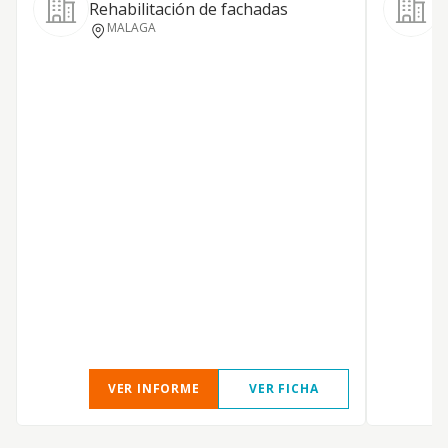
Rehabilitación de fachadas
MALAGA
D
L
VER INFORME
VER FICHA