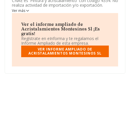
CNAE es 'Pintura y acristalamiento' con código 4334. No
realiza actividad de importación y/o exportación.
Ver más
Acerca de los empleados, ha contado con una
reducción del 25% y teniendo en cuenta la información
disponible en INFORMA, ha dispuesto de un número de
Ver el informe ampliado de
empleados por encima de la media de sector.
Acristalamientos Montesinos Sl ¡Es
gratis!
La empresa
Acristalamientos Montesinos S.L
, NIF
Regístrate en eInforma y te regalamos el
B03406675, se encuentra en Calle Divino Pastor núm. 3,
Informe Ampliado de esta empresa.
(03187), en el municipio de Los Montesinos, en Alicante,
VER INFORME AMPLIADO DE
Comunidad Valenciana.
ACRISTALAMIENTOS MONTESINOS SL
En relación con el sector y disponiendo de los datos de
hasta 10.764 empresas, la facturación en el ámbito
nacional alcanza los 1.399 millones de euros y se estima
que el promedio de la facturación entre todas las
empresas es de 130 mil euros. Para aportar ulterior
información de interés en el ámbito sectorial, la
antigüedad alcanza los 19 años desde la constitución.
Los empleados de media son 2.