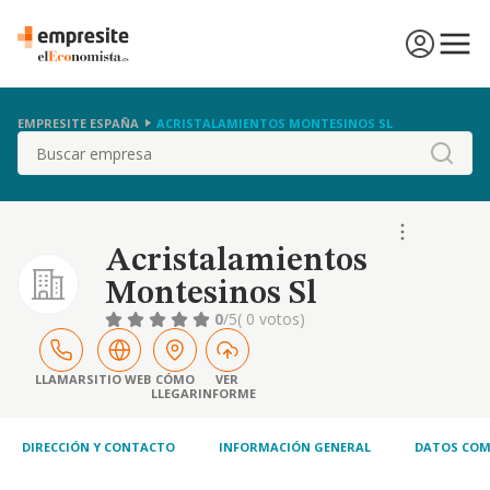
EMPRESITE ESPAÑA
ACRISTALAMIENTOS MONTESINOS SL
Buscar
Acristalamientos
Montesinos Sl
0
/5
( 0 votos)
LLAMAR
SITIO WEB
CÓMO
VER
LLEGAR
INFORME
DIRECCIÓN Y CONTACTO
INFORMACIÓN GENERAL
DATOS COM