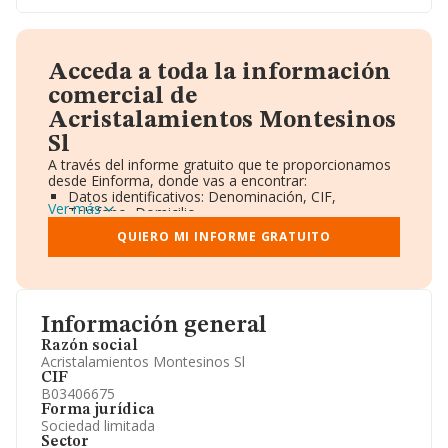
Acceda a toda la información
comercial de
Acristalamientos Montesinos
Sl
A través del informe gratuito que te proporcionamos
desde Einforma, donde vas a encontrar:
Datos identificativos: Denominación, CIF,
Ver más
Teléfono, Domicilio.
Informe Mercantil Completo (BORME).
QUIERO MI INFORME GRATUITO
Gráficos de Evolución Ventas y Empleados.
Consejo de Administración y Administradores.
Directivos y Ejecutivos.
Accionistas.
Participaciones y Vinculaciones en otras empresas.
Información general
Artículos de prensa publicados sobre la empresa.
Información oficial y registral complementaria.
Razón social
Acristalamientos Montesinos Sl
CIF
B03406675
Forma jurídica
Sociedad limitada
Sector