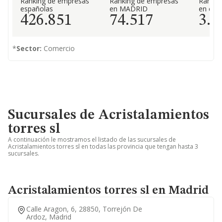
Ranking de empresas
Ranking de empresas
Rankin
españolas
en MADRID
en el 
426.851
74.517
3.2
*
Sector:
Comercio
Sucursales de Acristalamientos
torres sl
A continuación le mostramos el listado de las sucursales de
Acristalamientos torres sl en todas las provincia que tengan hasta 3
sucursales.
Acristalamientos torres sl en Madrid
Calle Aragon, 6, 28850, Torrejón De
Ardoz, Madrid