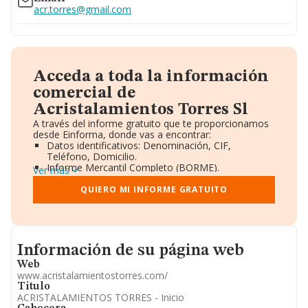
acr.torres@gmail.com
Acceda a toda la información
comercial de
Acristalamientos Torres Sl
A través del informe gratuito que te proporcionamos
desde Einforma, donde vas a encontrar:
Datos identificativos: Denominación, CIF,
Teléfono, Domicilio.
Informe Mercantil Completo (BORME).
Ver más
Gráficos de Evolución Ventas y Empleados.
Consejo de Administración y Administradores.
QUIERO MI INFORME GRATUITO
Directivos y Ejecutivos.
Accionistas.
Participaciones y Vinculaciones en otras empresas.
Artículos de prensa publicados sobre la empresa.
Informacion de su página web
Información oficial y registral complementaria.
Información de su página web
Web
www.acristalamientostorres.com/
Titulo
ACRISTALAMIENTOS TORRES - Inicio