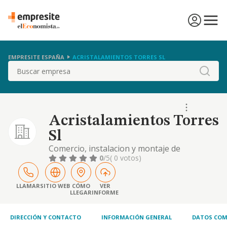
EMPRESITE ESPAÑA
ACRISTALAMIENTOS TORRES SL
Buscar
Acristalamientos Torres
Sl
Comercio, instalacion y montaje de
acristalamiento y cerramientos de edificios
0
/5
( 0 votos)
con cualquier material, construccion y obras
publicas y la adquisicion, enajenacion y
explotacion mediante arrendamiento de
LLAMAR
SITIO WEB
CÓMO
VER
LLEGAR
INFORME
inmuebles.
DIRECCIÓN Y CONTACTO
INFORMACIÓN GENERAL
DATOS COM