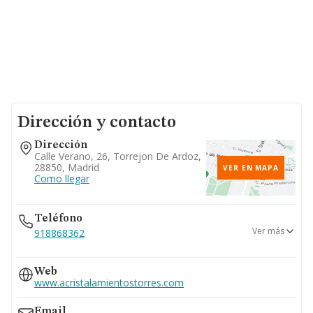
Dirección y contacto
Dirección
Calle Verano, 26, Torrejon De Ardoz,
28850, Madrid
VER EN MAPA
Como llegar
Teléfono
Ver más
918868362
618...
Web
Ver teléfono 618...
www.acristalamientostorres.com
Email