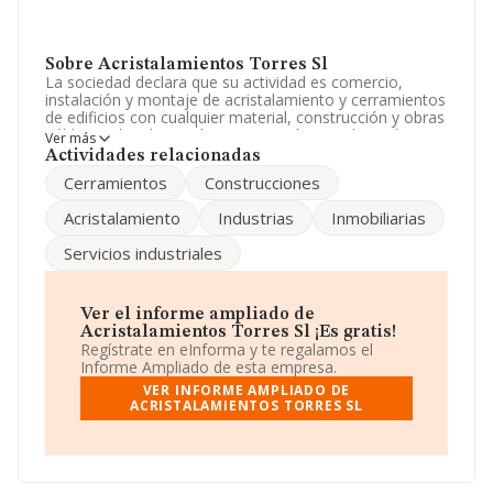
Sobre Acristalamientos Torres Sl
La sociedad declara que su actividad es comercio,
instalación y montaje de acristalamiento y cerramientos
de edificios con cualquier material, construcción y obras
públicas y la adquisición, enajenación y explotación
Ver más
mediante arrendamiento de inmuebles. La empresa
Actividades relacionadas
aparece inscrita en el Registro Mercantil como Sociedad
Cerramientos
Construcciones
Limitada. Tiene CNAE: 4752 - 'Comercio al por menor de
ferretería, pintura y vidrio en establecimientos
Acristalamiento
Industrias
Inmobiliarias
especializados'. La empresa no tiene actividad en
mercados exteriores.
Servicios industriales
Ha tenido el mismo número de empleados y atendiendo
a los datos disponibles en INFORMA, el número de
empleados de la compañía ha estado por debajo de la
Ver el informe ampliado de
media de sector.
Acristalamientos Torres Sl ¡Es gratis!
Regístrate en eInforma y te regalamos el
Dentro del ranking de empresas elaborado por
Informe Ampliado de esta empresa.
INFORMA, atendiendo a los niveles de facturación,
VER INFORME AMPLIADO DE
podemos decir de la compañía que: la empresa ha
ACRISTALAMIENTOS TORRES SL
retrocedido 352 puestos en el ranking sectorial,
pasando del 2.922 al 3.274. Éstas son algunas de las
empresas que la superan en el ranking de sectores:
Materiales de Construcción Mazagon Los Pinos S.L
y
Materiales y Transportes Anaya S.L
; en cambio,