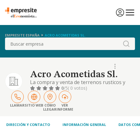
EMPRESITE ESPAÑA
ACRO ACOMETIDAS SL.
Buscar
Acro Acometidas Sl.
La compra y venta de terrenos rusticos y
urbanos, construccion, promocion, alquiler y
0
/5
( 0 votos)
venta de viviendas, locales comerciales,
plazas de garaje, parcelas, promocion,
administracion y gestion de comunidades
LLAMAR
SITIO WEB
CÓMO
VER
LLEGAR
INFORME
DIRECCIÓN Y CONTACTO
INFORMACIÓN GENERAL
DATOS COM