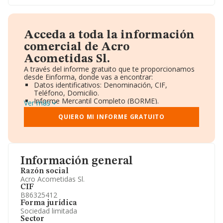
Acceda a toda la información
comercial de Acro
Acometidas Sl.
A través del informe gratuito que te proporcionamos
desde Einforma, donde vas a encontrar:
Datos identificativos: Denominación, CIF,
Teléfono, Domicilio.
Informe Mercantil Completo (BORME).
Ver más
Gráficos de Evolución Ventas y Empleados.
Consejo de Administración y Administradores.
QUIERO MI INFORME GRATUITO
Directivos y Ejecutivos.
Accionistas.
Participaciones y Vinculaciones en otras empresas.
Artículos de prensa publicados sobre la empresa.
Información oficial y registral complementaria.
Información general
Razón social
Acro Acometidas Sl.
CIF
B86325412
Forma jurídica
Sociedad limitada
Sector