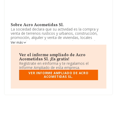
Sobre Acro Acometidas Sl.
La sociedad declara que su actividad es la compra y
venta de terrenos rusticos y urbanos, construcción,
promoción, alquiler y venta de viviendas, locales
comerciales, plazas de garaje, parcelas, promoción,
Ver más
administración y gestión de comunidades. La empresa
aparece inscrita en el Registro Mercantil como Sociedad
Limitada. Tiene CNAE: 8123 - '%cnae%'. No realiza
Ver el informe ampliado de Acro
actividad de importación y/o exportación.
Acometidas Sl. ¡Es gratis!
Regístrate en eInforma y te regalamos el
Para comunicarse con sus oficinas, el número de
Informe Ampliado de esta empresa.
teléfono es 916587979.
VER INFORME AMPLIADO DE ACRO
ACOMETIDAS SL.
La sociedad
Acro Acometidas S.L
, con CIF
B86325412, está situada en Calle Isla De La Alegranza
núm. 3 Nav 6, (28703), San Sebastian De Los Reyes,
Madrid.
En relación con el sector y disponiendo de los datos de
hasta 4.103 empresas, en el ámbito nacional la
facturación alcanza la cifra de 1.736 millones de euros y
se calcula un promedio de facturación de 423 mil euros
entre todas las compañías. Respecto a la información