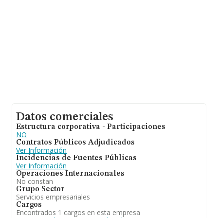
de la provincia (hablamos de Madrid), en la base de
datos INFORMA constan 841 empresas, cuyas ventas
han obtenido los 269 millones de euros. Por último, con
el fin de ampliar la información relativa al ámbito de la
empresa, la media de empleados es de 11; la media de
antigüedad desde la constitución es de 16 años.
Datos comerciales
Estructura corporativa - Participaciones
NO
Contratos Públicos Adjudicados
Ver Información
Incidencias de Fuentes Públicas
Ver Información
Operaciones Internacionales
No constan
Grupo Sector
Servicios empresariales
Cargos
Encontrados 1 cargos en esta empresa