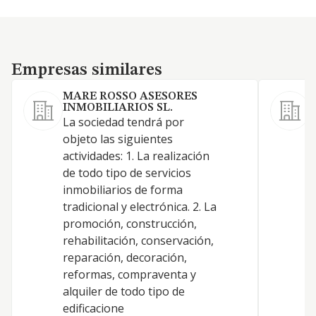
Empresas similares
Empresas similares
MARE ROSSO ASESORES
INMOBILIARIOS SL.
C
La sociedad tendrá por
p
objeto las siguientes
c
actividades: 1. La realización
r
de todo tipo de servicios
a
inmobiliarios de forma
p
tradicional y electrónica. 2. La
u
promoción, construcción,
g
rehabilitación, conservación,
a
reparación, decoración,
p
reformas, compraventa y
r
alquiler de todo tipo de
c
edificacione