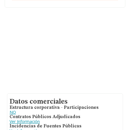
Ranero, Murcia.
En relación con el sector y disponiendo de los datos de
hasta 54.122 empresas, la facturación en el ámbito
nacional alcanza los 4.318 millones de euros y se calcula
un promedio de facturación de 79 mil euros entre todas
las compañías. En relación con la información de la
provincia de Murcia, en la base de datos de INFORMA
aparecen 1247 empresas, cuyas ventas han obtenido
los 47 millones de euros. Como información adicional
de interés, la media de antigüedad desde la constitución
es de 7 años. Los empleados de media son 1.
Datos comerciales
Estructura corporativa - Participaciones
NO
Contratos Públicos Adjudicados
Ver Información
Incidencias de Fuentes Públicas