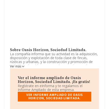
Sobre Oasis Horizon, Sociedad Limitada.
La compañía informa que su actividad es la adquisición,
disposición y explotación de toda clase de fincas,
rústicas y urbanas, y la construcción y promoción de
toda clase de edificaciones, incluso en régimen de
Ver más
protección oficial; la promoción, realización y
explotación de bares, cafeterías, restaurantes,
mesones, ventas, bodegas, hoteles. La empresa
Ver el informe ampliado de Oasis
aparece inscrita en el Registro Mercantil como Sociedad
Horizon, Sociedad Limitada. ¡Es gratis!
Limitada. Clasifica su actividad CNAE como 'Agentes de
Regístrate en eInforma y te regalamos el
la propiedad inmobiliaria', código 6831. No realiza
Informe Ampliado de esta empresa.
actividad de importación y/o exportación.
VER INFORME AMPLIADO DE OASIS
HORIZON, SOCIEDAD LIMITADA.
La empresa española
Oasis Horizon, Sociedad
Limitada
, NIF B05532353, se encuentra en Avenida
Ciclista Mariano Rojas núm. 76 Piso 7, (30009), El