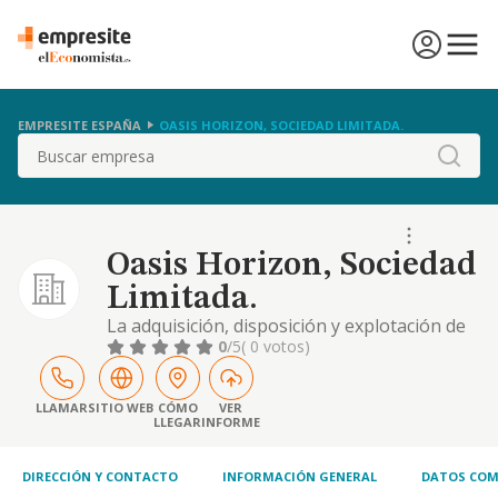
EMPRESITE ESPAÑA
OASIS HORIZON, SOCIEDAD LIMITADA.
Buscar
Oasis Horizon, Sociedad
Limitada.
La adquisición, disposición y explotación de
toda clase de fincas, rústicas y urbanas, y la
0
/5
( 0 votos)
construcción y promoción de toda clase de
edificaciones, incluso en régimen de
protección oficial; la promoción, realización y
LLAMAR
SITIO WEB
CÓMO
VER
LLEGAR
INFORME
explotación de bares, cafeterías,
restaurantes, mesones, ventas, bodegas,
hoteles
DIRECCIÓN Y CONTACTO
INFORMACIÓN GENERAL
DATOS COM