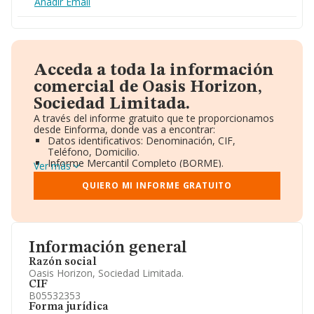
Añadir Email
Acceda a toda la información
comercial de Oasis Horizon,
Sociedad Limitada.
A través del informe gratuito que te proporcionamos
desde Einforma, donde vas a encontrar:
Datos identificativos: Denominación, CIF,
Teléfono, Domicilio.
Informe Mercantil Completo (BORME).
Ver más
Gráficos de Evolución Ventas y Empleados.
Consejo de Administración y Administradores.
QUIERO MI INFORME GRATUITO
Directivos y Ejecutivos.
Accionistas.
Participaciones y Vinculaciones en otras empresas.
Artículos de prensa publicados sobre la empresa.
Información oficial y registral complementaria.
Información general
Razón social
Oasis Horizon, Sociedad Limitada.
CIF
B05532353
Forma jurídica