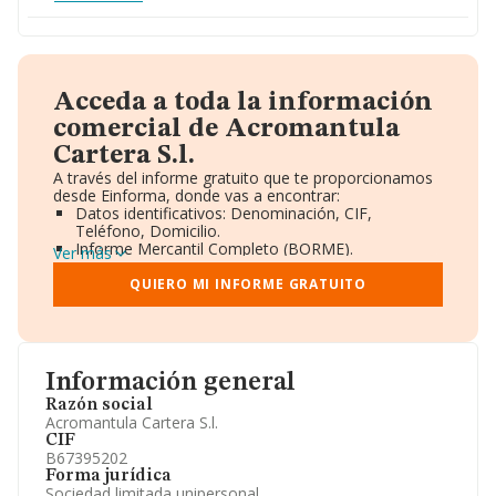
Acceda a toda la información
comercial de Acromantula
Cartera S.l.
A través del informe gratuito que te proporcionamos
desde Einforma, donde vas a encontrar:
Datos identificativos: Denominación, CIF,
Teléfono, Domicilio.
Informe Mercantil Completo (BORME).
Ver más
Gráficos de Evolución Ventas y Empleados.
Consejo de Administración y Administradores.
QUIERO MI INFORME GRATUITO
Directivos y Ejecutivos.
Accionistas.
Participaciones y Vinculaciones en otras empresas.
Artículos de prensa publicados sobre la empresa.
Información oficial y registral complementaria.
Información general
Razón social
Acromantula Cartera S.l.
CIF
B67395202
Forma jurídica
Sociedad limitada unipersonal