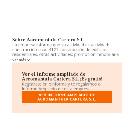
Sobre Acromantula Cartera S.l.
La empresa informa que su actividad es actividad:
construcción cnae 4121 construcción de edificios
residenciales. otras actividades: promoción inmobiliaria.
instalaciones y mantenimiento. comercio al por mayor y
Ver más
al por menor en general, etc. La sociedad está
registrada como Sociedad Limitada. Clasifica su
actividad CNAE como '%cnae%', código 4101. La
Ver el informe ampliado de
compañía no tiene actividad en mercados exteriores.
Acromantula Cartera S.l. ¡Es gratis!
Regístrate en eInforma y te regalamos el
La empresa
Acromantula Cartera S.L
, CIF
Informe Ampliado de esta empresa.
B67395202, tiene su domicilio social establecido en
VER INFORME AMPLIADO DE
Calle Balmes núm. 129 Bis P 3 Pta. 2, (08008),
ACROMANTULA CARTERA S.L.
Barcelona, Cataluña.
En relación con el sector y disponiendo de los datos de
hasta 188.948 empresas, en el ámbito nacional la
facturación alcanza la cifra de 36.783 millones de euros
y el promedio de la facturación de ventas entre todas
las compañías asciende a los 194 mil euros. Como