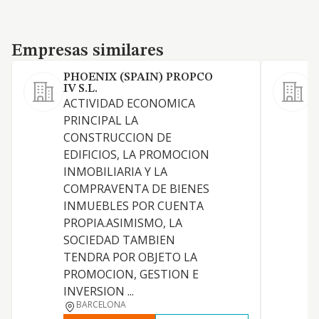
Empresas similares
Empresas similares
PHOENIX (SPAIN) PROPCO
IV S.L.
ACTIVIDAD ECONOMICA
C
PRINCIPAL LA
CONSTRUCCION DE
E
EDIFICIOS, LA PROMOCION
INMOBILIARIA Y LA
D
COMPRAVENTA DE BIENES
Y
INMUEBLES POR CUENTA
C
PROPIA.ASIMISMO, LA
S
SOCIEDAD TAMBIEN
TENDRA POR OBJETO LA
PROMOCION, GESTION E
INVERSION ...
BARCELONA