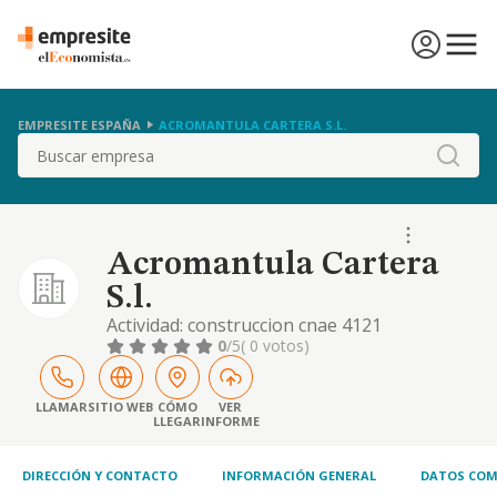
EMPRESITE ESPAÑA
ACROMANTULA CARTERA S.L.
Buscar
Acromantula Cartera
S.l.
Actividad: construccion cnae 4121
construccion de edificios residenciales. otras
0
/5
( 0 votos)
actividades: promocion inmobiliaria.
instalaciones y mantenimiento. comercio al
por mayor y al por menor en general, etc
LLAMAR
SITIO WEB
CÓMO
VER
LLEGAR
INFORME
DIRECCIÓN Y CONTACTO
INFORMACIÓN GENERAL
DATOS COM