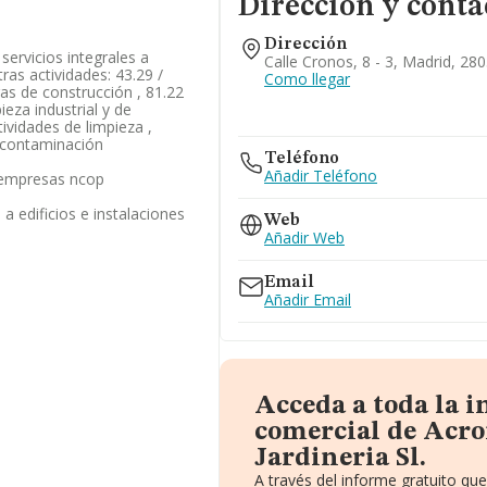
Dirección y conta
Dirección
 servicios integrales a
Calle Cronos, 8 - 3, Madrid, 28
tras actividades: 43.29 /
Como llegar
ras de construcción , 81.22
ieza industrial y de
ctividades de limpieza ,
escontaminación
Teléfono
Añadir Teléfono
s empresas ncop
 a edificios e instalaciones
Web
Añadir Web
Email
Añadir Email
Acceda a toda la 
comercial de Acr
Jardineria Sl.
A través del informe gratuito q