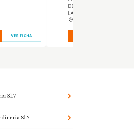
DE TERRENOS Y EDIFICACION
LA REALIZACION DE ...
MADRID
VER FICHA
VER INFORME
VER FIC
ia Sl.?
dineria Sl.?