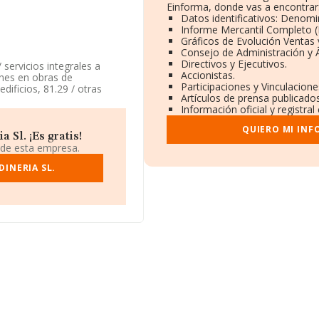
Einforma, donde vas a encontrar
Datos identificativos: Denomi
Informe Mercantil Completo 
Gráficos de Evolución Ventas
Consejo de Administración y 
Directivos y Ejecutivos.
 servicios integrales a
Accionistas.
iones en obras de
Participaciones y Vinculacion
edificios, 81.29 / otras
Artículos de prensa publicado
n. La empresa es una
Información oficial y registra
ificios e instalaciones' con
.
QUIERO MI INF
Sl. ¡Es gratis!
14, tiene su domicilio
 de esta empresa.
ipio de Madrid, Madrid.
INERIA SL.
397 empresas, la facturación
edia de facturación de
 Teniendo en cuenta la
n 1375 empresas, cuyas
ra completar los datos de
os. Los empleados de media