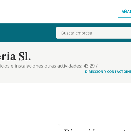
AÑA
Buscar
ia Sl.
ficios e instalaciones otras actividades: 43.29 /
/ otras actividades de limpieza industrial y de
DIRECCIÓN Y CONTACTO
IN
9.00 / actividades de descontaminación