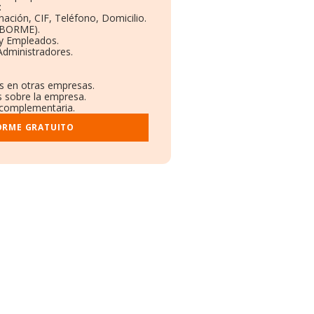
:
nación, CIF, Teléfono, Domicilio.
(BORME).
 y Empleados.
Administradores.
es en otras empresas.
s sobre la empresa.
l complementaria.
ORME GRATUITO