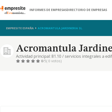
INFORMES DE EMPRESAS
DIRECTORIO DE EMPRESAS
EMPRESITE ESPAÑA
ACROMANTULA JARDINERIA SL.
Acromantula Jardiner
Actividad principal: 81.10 / servicios integrales a edi
otras instalaciones en obras de construcción , 81.22 
0
/5
( 0 votos)
edificios , 81.29 / otras actividades de limpieza , 3