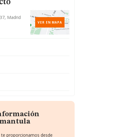
cto
037, Madrid
VER EN MAPA
información
omantula
ue te proporcionamos desde