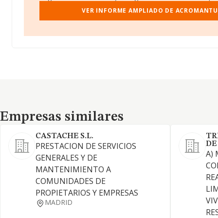
VER INFORME AMPLIADO DE ACROMANTUL
Empresas similares
Empresas similares
CASTACHE S.L.
TR
DE
PRESTACION DE SERVICIOS
A)
GENERALES Y DE
CO
MANTENIMIENTO A
RE
COMUNIDADES DE
LIM
PROPIETARIOS Y EMPRESAS
VI
MADRID
RE