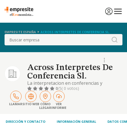
EMPRESITE ESPAÑA
ACROSS INTERPRETES DE CONFERENCIA SL.
Buscar
Across Interpretes De
Conferencia Sl.
La interpretacion en conferencias y
organizacion de eventos empresariales.
0
/5
( 0 votos)
LLAMAR
SITIO WEB
CÓMO
VER
LLEGAR
INFORME
DIRECCIÓN Y CONTACTO
INFORMACIÓN GENERAL
DATOS COM