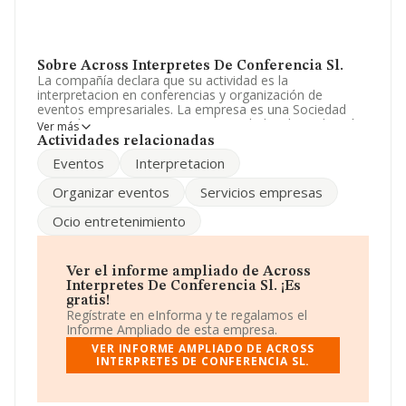
Sobre Across Interpretes De Conferencia Sl.
La compañía declara que su actividad es la
interpretacion en conferencias y organización de
eventos empresariales. La empresa es una Sociedad
Limitada. Tiene CNAE: 7430 - 'Actividades de traducción
Ver más
e interpretación'. La compañía no tiene actividad en
Actividades relacionadas
mercados exteriores.
Eventos
Interpretacion
Su teléfono es 915226052.
Organizar eventos
Servicios empresas
La compañía
Across Interpretes de Conferencia S.L
,
Ocio entretenimiento
con CIF B85792596, está situada en Calle Puebla núm.
13 Plt 3, (28004), en el municipio de Madrid, Madrid.
Con los datos a disposición de INFORMA sobre 2.137
Ver el informe ampliado de Across
empresas pertenecientes al sector, la facturación en el
Interpretes De Conferencia Sl. ¡Es
ámbito nacional alcanza los 391 millones de euros y la
gratis!
media entre todas las compañías es de 183 mil euros
Regístrate en eInforma y te regalamos el
de ventas. En relación con la información de la provincia
Informe Ampliado de esta empresa.
de Madrid, en la base de datos INFORMA constan 749
VER INFORME AMPLIADO DE ACROSS
empresas, con ventas de hasta 126 millones de euros.
INTERPRETES DE CONFERENCIA SL.
Por último, con el fin de ampliar la información relativa
al ámbito de la empresa, la antigüedad alcanza los 17
años desde la constitución. La media de empleados es