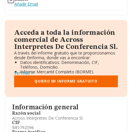
Añadir Email
Acceda a toda la información
comercial de Across
Interpretes De Conferencia Sl.
A través del informe gratuito que te proporcionamos
desde Einforma, donde vas a encontrar:
Datos identificativos: Denominación, CIF,
Teléfono, Domicilio.
Informe Mercantil Completo (BORME).
Ver más
Gráficos de Evolución Ventas y Empleados.
Consejo de Administración y Administradores.
QUIERO MI INFORME GRATUITO
Directivos y Ejecutivos.
Accionistas.
Participaciones y Vinculaciones en otras empresas.
Artículos de prensa publicados sobre la empresa.
Información oficial y registral complementaria.
Información general
Razón social
Across Interpretes De Conferencia Sl.
CIF
B85792596