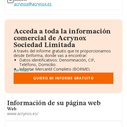
acrynox@acrynox.es
Acceda a toda la información
comercial de Acrynox
Sociedad Limitada
A través del informe gratuito que te proporcionamos
desde Einforma, donde vas a encontrar:
Datos identificativos: Denominación, CIF,
Teléfono, Domicilio.
Informe Mercantil Completo (BORME).
Ver más
Gráficos de Evolución Ventas y Empleados.
Consejo de Administración y Administradores.
QUIERO MI INFORME GRATUITO
Directivos y Ejecutivos.
Accionistas.
Participaciones y Vinculaciones en otras empresas.
Artículos de prensa publicados sobre la empresa.
Informacion de su página web
Información oficial y registral complementaria.
Información de su página web
Web
www.acrynos.es/