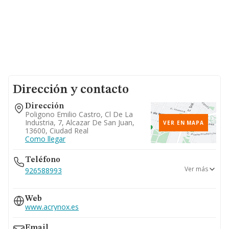
Dirección y contacto
Dirección
Poligono Emilio Castro, Cl De La
Industria, 7, Alcazar De San Juan,
VER EN MAPA
13600, Ciudad Real
Como llegar
Teléfono
Ver más
926588993
667...
Web
Ver teléfono 667...
www.acrynox.es
Email