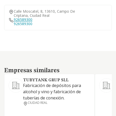
Calle Moscatel, 8, 13610, Campo De
Criptana, Ciudad Real
926589300
926589300
Empresas similares
Empresas similares
TUBYTANK GRUP SLL
Fabricación de depósitos para
F
alcohol y vino y fabricación de
e
tuberías de conexión.
a
CIUDAD REAL
d