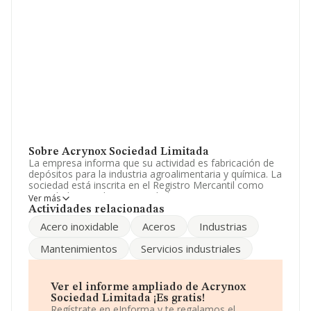
Sobre Acrynox Sociedad Limitada
La empresa informa que su actividad es fabricación de
depósitos para la industria agroalimentaria y química. La
sociedad está inscrita en el Registro Mercantil como
Sociedad Limitada. Su actividad CNAE es '%cnae%' con
Ver más
código 2522. La empresa opera en el mercado de las
Actividades relacionadas
exportaciones.
Acero inoxidable
Aceros
Industrias
Ha habido un descenso en cuanto al número de
Mantenimientos
Servicios industriales
empleados y atendiendo a los datos disponibles en
INFORMA, ese número ha estado por encima de la
media de sector.
Ver el informe ampliado de Acrynox
Dentro del ranking de empresas elaborado por
Sociedad Limitada ¡Es gratis!
INFORMA, atendiendo a los niveles de facturación,
Regístrate en eInforma y te regalamos el