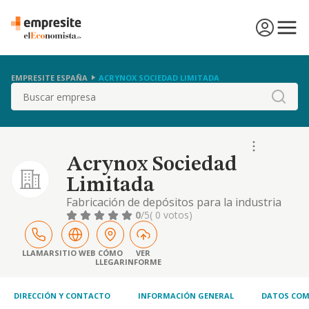
EMPRESITE ESPAÑA
ACRYNOX SOCIEDAD LIMITADA
Buscar
Acrynox Sociedad
Limitada
Fabricación de depósitos para la industria
agroalimentaria y química
0
/5
( 0 votos)
LLAMAR
SITIO WEB
CÓMO
VER
LLEGAR
INFORME
DIRECCIÓN Y CONTACTO
INFORMACIÓN GENERAL
DATOS COM