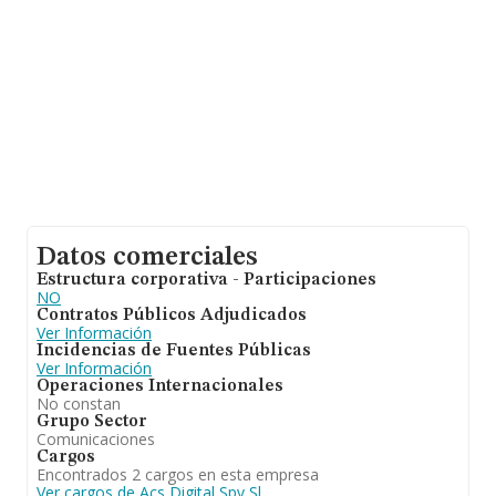
ampliar la información relativa a las compañías, la
media de empleados es de 5; la antigüedad alcanza los
11 años desde la constitución.
Datos comerciales
Estructura corporativa - Participaciones
NO
Contratos Públicos Adjudicados
Ver Información
Incidencias de Fuentes Públicas
Ver Información
Operaciones Internacionales
No constan
Grupo Sector
Comunicaciones
Cargos
Encontrados 2 cargos en esta empresa
Ver cargos de Acs Digital Spv Sl.