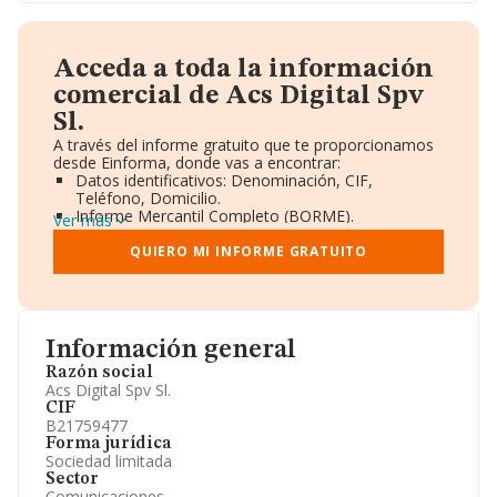
Acceda a toda la información
comercial de Acs Digital Spv
Sl.
A través del informe gratuito que te proporcionamos
desde Einforma, donde vas a encontrar:
Datos identificativos: Denominación, CIF,
Teléfono, Domicilio.
Informe Mercantil Completo (BORME).
Ver más
Gráficos de Evolución Ventas y Empleados.
Consejo de Administración y Administradores.
QUIERO MI INFORME GRATUITO
Directivos y Ejecutivos.
Accionistas.
Participaciones y Vinculaciones en otras empresas.
Artículos de prensa publicados sobre la empresa.
Información oficial y registral complementaria.
Información general
Razón social
Acs Digital Spv Sl.
CIF
B21759477
Forma jurídica
Sociedad limitada
Sector
Comunicaciones