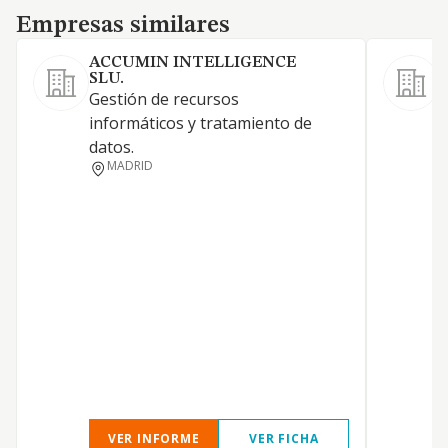
Empresas similares
Empresas similares
ACCUMIN INTELLIGENCE
SLU.
L
Gestión de recursos
y
informáticos y tratamiento de
t
datos.
MADRID
VER INFORME
VER FICHA