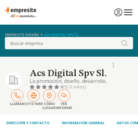
EMPRESITE ESPAÑA
ACS DIGITAL SPV SL.
Buscar
Acs Digital Spv Sl.
La promoción, diseño, desarrollo,
comercialización, explotación, operación y
0
/5
( 0 votos)
mantenimiento de centros de datos (data
centros) así como cualesquiera actividades
relacionadas con centros de datos
LLAMAR
SITIO WEB
CÓMO
VER
LLEGAR
INFORME
DIRECCIÓN Y CONTACTO
INFORMACIÓN GENERAL
DATOS COM