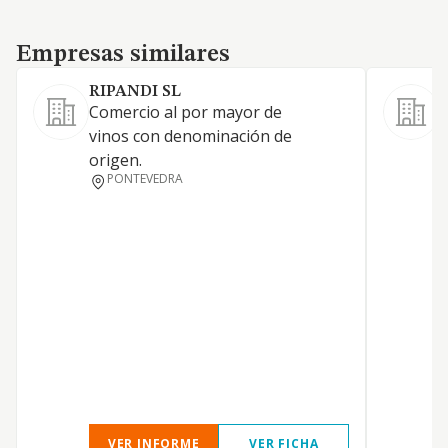
Empresas similares
Empresas similares
RIPANDI SL
Comercio al por mayor de
D
vinos con denominación de
p
origen.
b
PONTEVEDRA
VER INFORME
VER FICHA