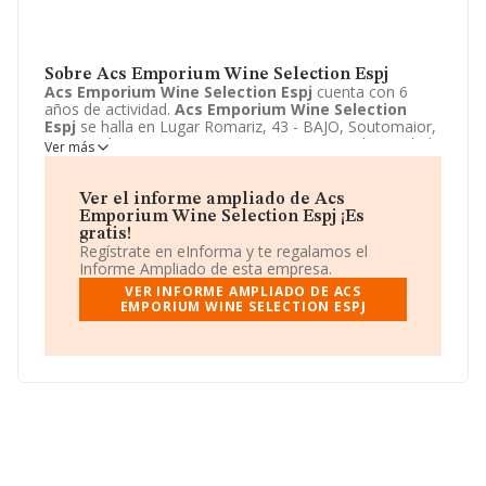
Sobre Acs Emporium Wine Selection Espj
Acs Emporium Wine Selection Espj
cuenta con 6
años de actividad.
Acs Emporium Wine Selection
Espj
se halla en Lugar Romariz, 43 - BAJO, Soutomaior,
Pontevedra. La empresa enmarca su principal actividad
Ver más
CNAE como 4634 - Comercio al por mayor de bebidas.
Acs Emporium Wine Selection Espj
toma la forma
jurídica de Comunidad de bienes.
Ver el informe ampliado de Acs
Emporium Wine Selection Espj ¡Es
gratis!
Regístrate en eInforma y te regalamos el
Informe Ampliado de esta empresa.
VER INFORME AMPLIADO DE ACS
EMPORIUM WINE SELECTION ESPJ