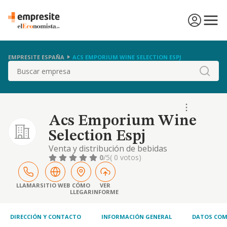
EMPRESITE ESPAÑA
ACS EMPORIUM WINE SELECTION ESPJ
Buscar
Acs Emporium Wine
Selection Espj
Venta y distribución de bebidas
0
/5
( 0 votos)
LLAMAR
SITIO WEB
CÓMO
VER
LLEGAR
INFORME
DIRECCIÓN Y CONTACTO
INFORMACIÓN GENERAL
DATOS COM