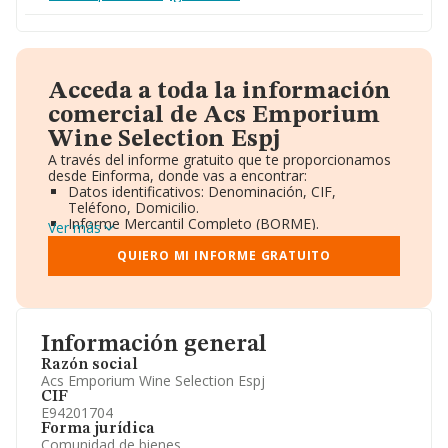
Acceda a toda la información
comercial de Acs Emporium
Wine Selection Espj
A través del informe gratuito que te proporcionamos
desde Einforma, donde vas a encontrar:
Datos identificativos: Denominación, CIF,
Teléfono, Domicilio.
Informe Mercantil Completo (BORME).
Ver más
Gráficos de Evolución Ventas y Empleados.
Consejo de Administración y Administradores.
QUIERO MI INFORME GRATUITO
Directivos y Ejecutivos.
Accionistas.
Participaciones y Vinculaciones en otras empresas.
Artículos de prensa publicados sobre la empresa.
Información oficial y registral complementaria.
Información general
Razón social
Acs Emporium Wine Selection Espj
CIF
E94201704
Forma jurídica
Comunidad de bienes