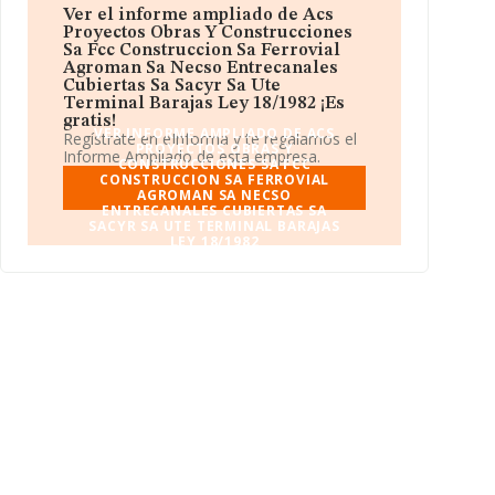
Sa Ferrovial Agroman Sa Necso Entrecanales
Ver el informe ampliado de Acs
Cubiertas Sa Sacyr Sa Ute Terminal Barajas
Proyectos Obras Y Construcciones
Ley 18/1982
está localizada en Calle Maldonado,
Sa Fcc Construccion Sa Ferrovial
50 - 1 B. Su actividad CNAE se ubica dentro de 9499
Agroman Sa Necso Entrecanales
- Otras actividades asociativas n.c.o.p..
Acs
Cubiertas Sa Sacyr Sa Ute
Proyectos Obras Y Construcciones Sa Fcc
Terminal Barajas Ley 18/1982 ¡Es
Construccion Sa Ferrovial Agroman Sa Necso
gratis!
VER INFORME AMPLIADO DE ACS
Entrecanales Cubiertas Sa Sacyr Sa Ute
Regístrate en eInforma y te regalamos el
PROYECTOS OBRAS Y
Terminal Barajas Ley 18/1982
tiene un modelo
Informe Ampliado de esta empresa.
CONSTRUCCIONES SA FCC
de sociedad Unión temporal de empresas.
CONSTRUCCION SA FERROVIAL
AGROMAN SA NECSO
ENTRECANALES CUBIERTAS SA
SACYR SA UTE TERMINAL BARAJAS
LEY 18/1982