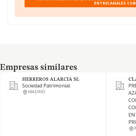
ENTRECANALES CUBI
Empresas similares
Empresas similares
HERREROS ALARCIA SL
CL
Sociedad Patrimonial.
PR
MADRID
AZ
CO
CO
EN
PR