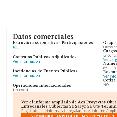
Datos comerciales
Estructura corporativa - Participaciones
Grupo 
NO
Otros se
Cargos
Encontr
Contratos Públicos Adjudicados
Ver car
Ver Información
Númer
85 (año
Incidencias de Fuentes Públicas
Respon
Ver Información
Ver Inf
Cotiza
NO
Operaciones Internacionales
No constan
Ver el informe ampliado de Acs Proyectos Obra
Entrecanales Cubiertas Sa Sacyr Sa Ute Terminal
Regístrate en eInforma y te regalamos el Informe Ampl
VER INFORME AMPLIADO DE ACS PROYECTOS OB