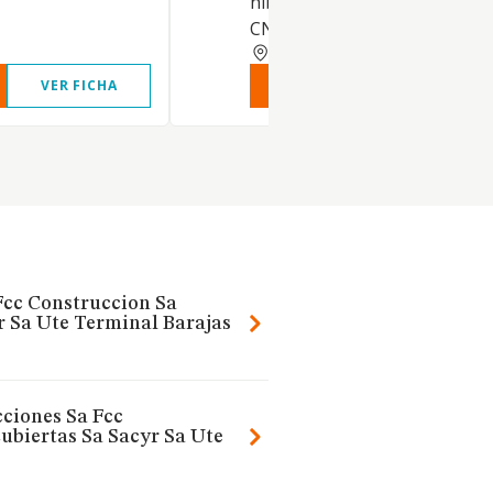
hibridación entre tecnologías
CNAE 7112
MADRID
VER FICHA
VER INFORME
VER FIC
Fcc Construccion Sa
r Sa Ute Terminal Barajas
cciones Sa Fcc
ubiertas Sa Sacyr Sa Ute