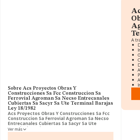
Ac
Ob
Ag
Te
A tr
D
I
G
C
D
A
P
A
I
Sobre Acs Proyectos Obras Y
Construcciones Sa Fcc Construccion Sa
Ferrovial Agroman Sa Necso Entrecanales
Cubiertas Sa Sacyr Sa Ute Terminal Barajas
Ley 18/1982
Acs Proyectos Obras Y Construcciones Sa Fcc
Construccion Sa Ferrovial Agroman Sa Necso
Entrecanales Cubiertas Sa Sacyr Sa Ute
Terminal Barajas Ley 18/1982
cuenta con 26
Ver más
años a sus espaldas. La compañía
Acs Proyectos
Obras Y Construcciones Sa Fcc Construccion