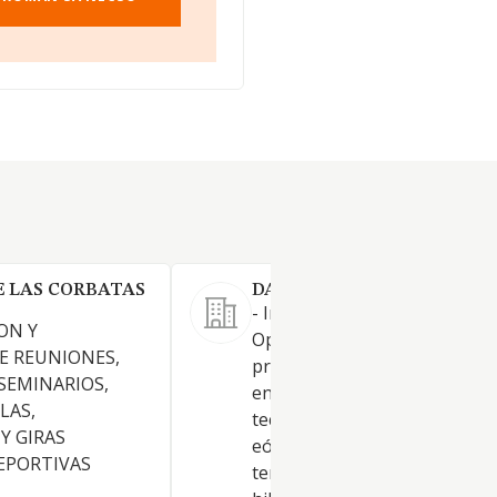
E LAS CORBATAS
DARGON RE-ENERGY SL.
- Ingeniería, Construcción,
ON Y
Operación, y explotación de
E REUNIONES,
proyectos de energía renovab
 SEMINARIOS,
entre otras las siguientes
LAS,
tecnologías, solar fotovoltaic
Y GIRAS
eólica on-shore, eólica off-sh
DEPORTIVAS
termosolar, hidrogeno, bater