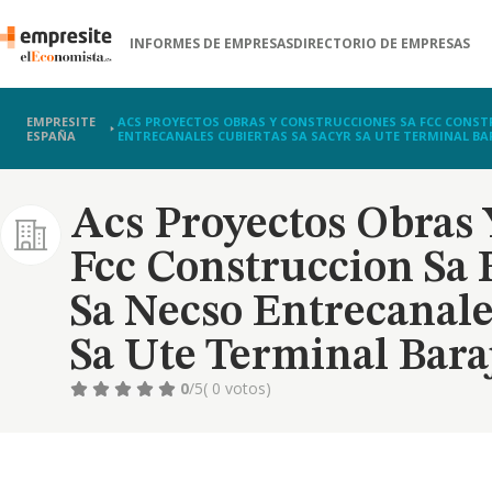
INFORMES DE EMPRESAS
DIRECTORIO DE EMPRESAS
EMPRESITE
ACS PROYECTOS OBRAS Y CONSTRUCCIONES SA FCC CONST
ESPAÑA
ENTRECANALES CUBIERTAS SA SACYR SA UTE TERMINAL BARA
Acs Proyectos Obras 
Fcc Construccion Sa
Sa Necso Entrecanale
Sa Ute Terminal Bara
0
/5
( 0 votos)