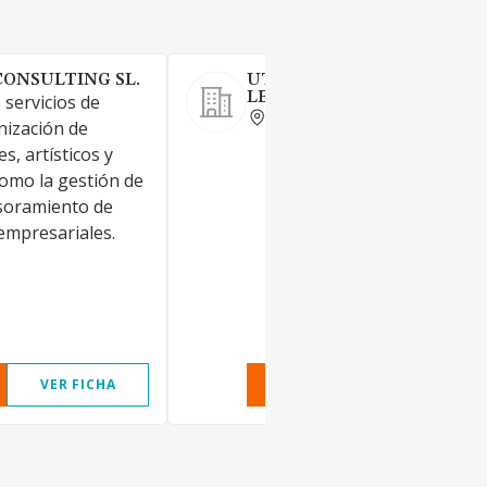
CONSULTING SL.
UTE SANTA MARIA - ZARA
LEY 18/1982
 servicios de
VALENCIA
nización de
s, artísticos y
como la gestión de
soramiento de
empresariales.
VER FICHA
VER INFORME
VER FIC