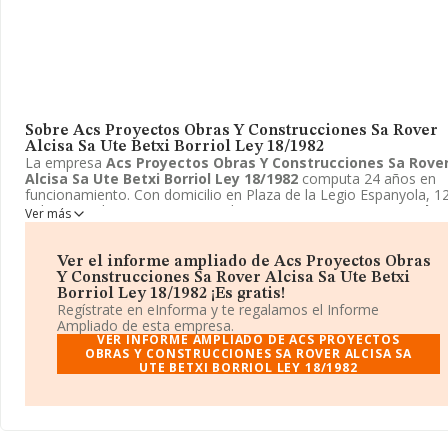
Sobre Acs Proyectos Obras Y Construcciones Sa Rover
Alcisa Sa Ute Betxi Borriol Ley 18/1982
La empresa
Acs Proyectos Obras Y Construcciones Sa Rove
Alcisa Sa Ute Betxi Borriol Ley 18/1982
computa 24 años en
funcionamiento. Con domicilio en Plaza de la Legio Espanyola, 12
Valencia, Valencia se encuentra la empresa
Acs Proyectos Obra
Ver más
Construcciones Sa Rover Alcisa Sa Ute Betxi Borriol Ley
18/1982
. El CNAE que desarrolla es 9499 - Otras actividades
asociativas n.c.o.p..
Acs Proyectos Obras Y Construcciones S
Ver el informe ampliado de Acs Proyectos Obras
Rover Alcisa Sa Ute Betxi Borriol Ley 18/1982
está definida
Y Construcciones Sa Rover Alcisa Sa Ute Betxi
como Unión temporal de empresas.
Borriol Ley 18/1982 ¡Es gratis!
Regístrate en eInforma y te regalamos el Informe
Ampliado de esta empresa.
VER INFORME AMPLIADO DE ACS PROYECTOS
OBRAS Y CONSTRUCCIONES SA ROVER ALCISA SA
UTE BETXI BORRIOL LEY 18/1982