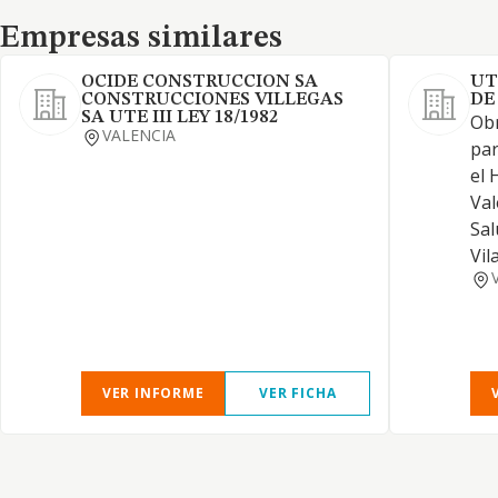
Empresas similares
Empresas similares
OCIDE CONSTRUCCION SA
UT
CONSTRUCCIONES VILLEGAS
DE
SA UTE III LEY 18/1982
Obr
VALENCIA
par
el 
Val
Sal
Vila
VER INFORME
VER FICHA