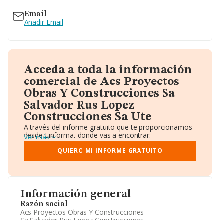
Email
Añadir Email
Acceda a toda la información
comercial de Acs Proyectos
Obras Y Construcciones Sa
Salvador Rus Lopez
Construcciones Sa Ute
A través del informe gratuito que te proporcionamos
desde Einforma, donde vas a encontrar:
Ver más
Datos identificativos: Denominación, CIF,
Teléfono, Domicilio.
QUIERO MI INFORME GRATUITO
Informe Mercantil Completo (BORME).
Gráficos de Evolución Ventas y Empleados.
Consejo de Administración y Administradores.
Directivos y Ejecutivos.
Accionistas.
Información general
Participaciones y Vinculaciones en otras empresas.
Razón social
Artículos de prensa publicados sobre la empresa.
Acs Proyectos Obras Y Construcciones
Información oficial y registral complementaria.
Sa Salvador Rus Lopez Construcciones