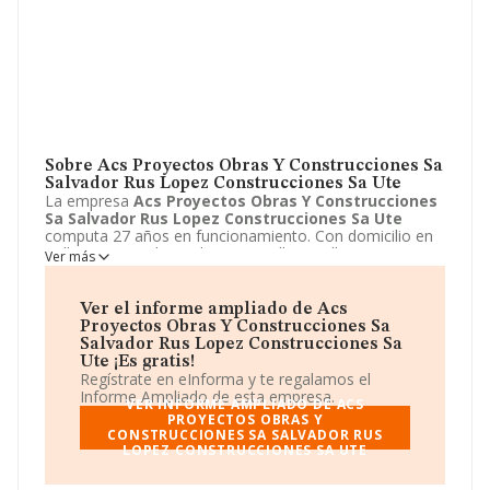
Sobre Acs Proyectos Obras Y Construcciones Sa
Salvador Rus Lopez Construcciones Sa Ute
La empresa
Acs Proyectos Obras Y Construcciones
Sa Salvador Rus Lopez Construcciones Sa Ute
computa 27 años en funcionamiento. Con domicilio en
Calle Martinez de Medina, 3, Sevilla, Sevilla se encuentra
Ver más
la empresa
Acs Proyectos Obras Y Construcciones
Sa Salvador Rus Lopez Construcciones Sa Ute
. El
CNAE que desarrolla es 4101 - Construcción de edificios
Ver el informe ampliado de Acs
residenciales.
Acs Proyectos Obras Y
Proyectos Obras Y Construcciones Sa
Construcciones Sa Salvador Rus Lopez
Salvador Rus Lopez Construcciones Sa
Construcciones Sa Ute
está definida como Unión
Ute ¡Es gratis!
temporal de empresas.
Regístrate en eInforma y te regalamos el
Informe Ampliado de esta empresa.
VER INFORME AMPLIADO DE ACS
PROYECTOS OBRAS Y
CONSTRUCCIONES SA SALVADOR RUS
LOPEZ CONSTRUCCIONES SA UTE