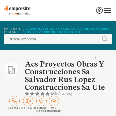
EMPRESITE
ACS PROYECTOS OBRAS Y CONSTRUCCIONES SA SALVADOR
ESPAÑA
RUS LOPEZ CONSTRUCCIONES SA UTE
Buscar
Acs Proyectos Obras Y
Construcciones Sa
Salvador Rus Lopez
Construcciones Sa Ute
0
/5
( 0 votos)
LLAMAR
SITIO WEB
CÓMO
VER
LLEGAR
INFORME