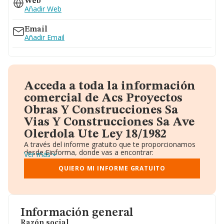
Web
Añadir Web
Email
Añadir Email
Acceda a toda la información
comercial de Acs Proyectos
Obras Y Construcciones Sa
Vias Y Construcciones Sa Ave
Olerdola Ute Ley 18/1982
A través del informe gratuito que te proporcionamos
desde Einforma, donde vas a encontrar:
Ver más
Datos identificativos: Denominación, CIF,
Teléfono, Domicilio.
QUIERO MI INFORME GRATUITO
Informe Mercantil Completo (BORME).
Gráficos de Evolución Ventas y Empleados.
Consejo de Administración y Administradores.
Directivos y Ejecutivos.
Accionistas.
Información general
Participaciones y Vinculaciones en otras empresas.
Razón social