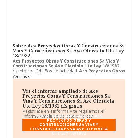
Sobre Acs Proyectos Obras Y Construcciones Sa
Vias Y Construcciones Sa Ave Olerdola Ute Ley
18/1982
Acs Proyectos Obras Y Construcciones Sa Vias Y
Construcciones Sa Ave Olerdola Ute Ley 18/1982
cuenta con 24 años de actividad.
Acs Proyectos Obras
Y Construcciones Sa Vias Y Construcciones Sa Ave
Ver más
Olerdola Ute Ley 18/1982
se halla en Avenida Camino
de Santiago, 50, Madrid, Madrid. La empresa enmarca
su principal actividad CNAE como 9499 - Otras
Ver el informe ampliado de Acs
actividades asociativas n.c.o.p..
Acs Proyectos Obras Y
Proyectos Obras Y Construcciones Sa
Construcciones Sa Vias Y Construcciones Sa Ave
Vias Y Construcciones Sa Ave Olerdola
Olerdola Ute Ley 18/1982
toma la forma jurídica de
Ute Ley 18/1982 ¡Es gratis!
Unión temporal de empresas.
Regístrate en eInforma y te regalamos el
Informe Ampliado de esta empresa.
VER INFORME AMPLIADO DE ACS
PROYECTOS OBRAS Y
CONSTRUCCIONES SA VIAS Y
CONSTRUCCIONES SA AVE OLERDOLA
UTE LEY 18/1982