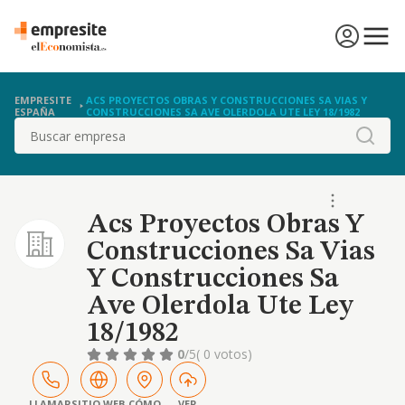
EMPRESITE
ACS PROYECTOS OBRAS Y CONSTRUCCIONES SA VIAS Y
ESPAÑA
CONSTRUCCIONES SA AVE OLERDOLA UTE LEY 18/1982
Buscar
Acs Proyectos Obras Y
Construcciones Sa Vias
Y Construcciones Sa
Ave Olerdola Ute Ley
18/1982
0
/5
( 0 votos)
LLAMAR
SITIO WEB
CÓMO
VER