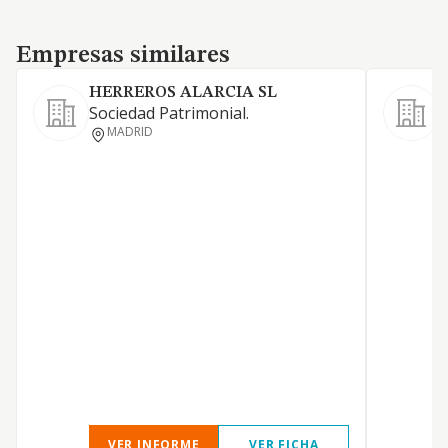
Empresas similares
Empresas similares
HERREROS ALARCIA SL
S
Sociedad Patrimonial.
P
MADRID
D
P
VER INFORME
VER FICHA