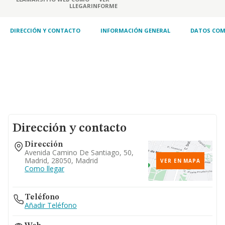
LLEGAR
INFORME
DIRECCIÓN Y CONTACTO
INFORMACIÓN GENERAL
DATOS COM
Dirección y contacto
Dirección
Avenida Camino De Santiago, 50,
Madrid, 28050, Madrid
VER EN MAPA
Como llegar
Teléfono
Añadir Teléfono