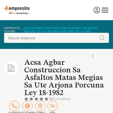
EMPRESITE
ACSA AGBAR CONSTRUCCION SA ASFALTOS MATAS
ESPAÑA
MEGIAS SA UTE ARJONA PORCUNA LEY 18-1982
Buscar
Acsa Agbar
Construccion Sa
Asfaltos Matas Megias
Sa Ute Arjona Porcuna
Ley 18-1982
0
/5
( 0 votos)
LLAMAR
SITIO WEB
CÓMO
VER