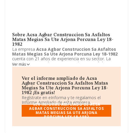
Sobre Acsa Agbar Construccion Sa Asfaltos
Matas Megias Sa Ute Arjona Porcuna Ley 18-
1982
La empresa
Acsa Agbar Construccion Sa Asfaltos
Matas Megias Sa Ute Arjona Porcuna Ley 18-1982
cuenta con 21 años de experiencia en su sector. La
empresa
Acsa Agbar Construccion Sa Asfaltos
Ver más
Matas Megias Sa Ute Arjona Porcuna Ley 18-1982
con domicilio en Calle Metalurgia, 95, Sevilla, Sevilla. Su
principal actividad CNAE es 9499 - Otras actividades
Ver el informe ampliado de Acsa
asociativas n.c.o.p.. La empresa
Acsa Agbar
Agbar Construccion Sa Asfaltos Matas
Construccion Sa Asfaltos Matas Megias Sa Ute
Megias Sa Ute Arjona Porcuna Ley 18-
Arjona Porcuna Ley 18-1982
está inscrita como Unión
1982 ¡Es gratis!
temporal de empresas.
Regístrate en eInforma y te regalamos el
Informe Ampliado de esta empresa.
VER INFORME AMPLIADO DE ACSA
AGBAR CONSTRUCCION SA ASFALTOS
MATAS MEGIAS SA UTE ARJONA
PORCUNA LEY 18-1982