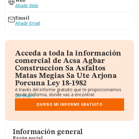
Web
Añadir Web
Email
Añadir Email
Acceda a toda la información
comercial de Acsa Agbar
Construccion Sa Asfaltos
Matas Megias Sa Ute Arjona
Porcuna Ley 18-1982
A través del informe gratuito que te proporcionamos
desde Einforma, donde vas a encontrar:
Ver más
Datos identificativos: Denominación, CIF,
Teléfono, Domicilio.
QUIERO MI INFORME GRATUITO
Informe Mercantil Completo (BORME).
Gráficos de Evolución Ventas y Empleados.
Consejo de Administración y Administradores.
Directivos y Ejecutivos.
Accionistas.
Información general
Participaciones y Vinculaciones en otras empresas.
Razón social