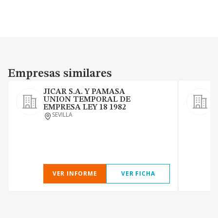
Empresas similares
Empresas similares
JICAR S.A. Y PAMASA
UNION TEMPORAL DE
S
EMPRESA LEY 18 1982
O
SEVILLA
c
VER INFORME
VER FICHA