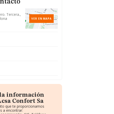
ontacto
ro. Tercera.,
lona
VER EN MAPA
 la información
Acsa Confort Sa
uito que te proporcionamos
s a encontrar: