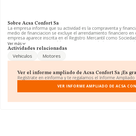
Sobre Acsa Confort Sa
La empresa informa que su actividad es la compraventa y financ
medio de financiacion se excluye el arrendamiento financiero en
empresa aparece inscrita en el Registro Mercantil como Sociedad 
CNAE como '%cnae%', código 4101. La sociedad no tiene activid
Ver más
Actividades relacionadas
Respecto al rendimiento de
Acsa Confort S.A
en 2010, comparad
Vehiculos
Motores
decrecido un 67% en ventas.
La compañía
Acsa Confort S.A
, con NIF A17525452, está situa
Tercero. Tercera., (08014), en el municipio de Barcelona, Cataluñ
Ver el informe ampliado de Acsa Confort Sa ¡Es gra
Regístrate en eInforma y te regalamos el Informe Ampliado
En relación con el sector y disponiendo de los datos de hasta 188
facturación asciende a 36.783 millones de euros y el promedio de
VER INFORME AMPLIADO DE ACSA CO
todas las compañías asciende a los 194 mil euros, encontrándose
encima del promedio. Por último, con el fin de ampliar la informac
empresa, la antigüedad desde la constitución es de 17 años. La
empresas es de 2.