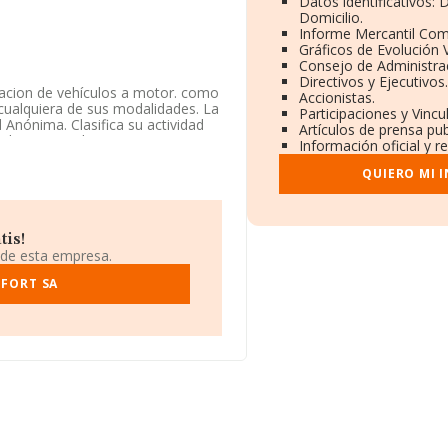
Datos identificativos:
Domicilio.
Informe Mercantil Co
Gráficos de Evolución 
Consejo de Administrac
Directivos y Ejecutivos.
iacion de vehículos a motor. como
Accionistas.
 cualquiera de sus modalidades. La
Participaciones y Vinc
Anónima. Clasifica su actividad
Artículos de prensa pu
ad en mercados exteriores.
Información oficial y r
o con el año anterior, ha
QUIERO MI 
da en Rambla Badal núm. 23
a.
tis!
 de esta empresa.
.948 empresas, a nivel nacional la
 la facturación de ventas entre
NFORT SA
 la facturación de la empresa por
ión relativa al ámbito de la
 media de empleados de las