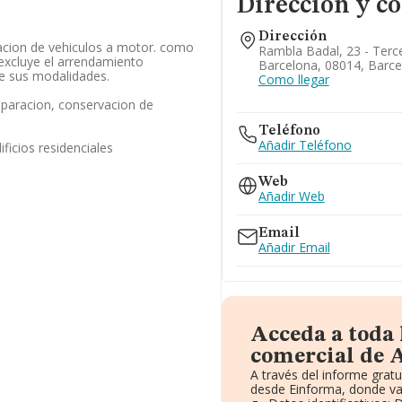
Dirección y c
Dirección
acion de vehiculos a motor. como
Rambla Badal, 23 - Terce
excluye el arrendamiento
Barcelona, 08014, Barce
de sus modalidades.
Como llegar
eparacion, conservacion de
Teléfono
Añadir Teléfono
ficios residenciales
Web
Añadir Web
Email
Añadir Email
Acceda a toda
comercial de 
A través del informe grat
desde Einforma, donde va