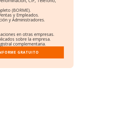
 Denominación, CIF, Teléfono,
mpleto (BORME).
Ventas y Empleados.
ión y Administradores.
ulaciones en otras empresas.
blicados sobre la empresa.
egistral complementaria.
INFORME GRATUITO