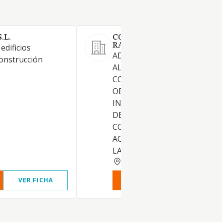
.L.
CONSTRUCCIONES RAMON
RAMON MORENO SL
edificios
ADQUISICION, ENAJENACION
construcción
ALQUILER DE FINCAS,
CONTRATACION Y EJECUCIO
OBRAS CONSTRUCCION DE
INMUEBLES Y POSTERIOR V
DE LAS FINCAS RESULTANTES
COMO CUALQUIER OTRA
ACTIVIDAD RELACIONADA C
LA ANTERIOR
BARCELONA
VER FICHA
VER INFORME
VER FIC