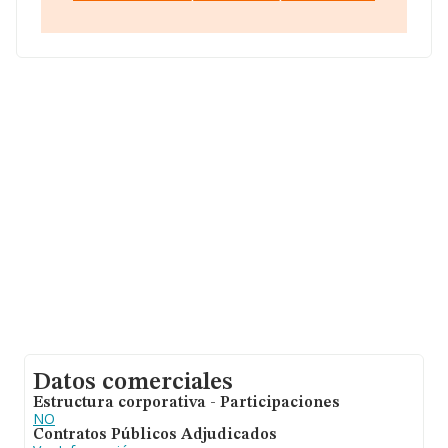
Franquean, en Lugo, Galicia.
En relación con el sector y disponiendo de los datos de
hasta 7.080 empresas, a nivel nacional la facturación
asciende a 3.257 millones de euros y se estima que el
promedio de la facturación entre todas las empresas es
de 460 mil euros. Teniendo en cuenta la información
sobre Lugo, en la base de datos de INFORMA aparecen
33 empresas, con ventas de hasta 3 millones de euros.
Por último, con el fin de ampliar la información relativa
al ámbito de la empresa, los empleados de media son
3; la media de antigüedad desde la constitución es de 15
años.
Datos comerciales
Estructura corporativa - Participaciones
NO
Contratos Públicos Adjudicados