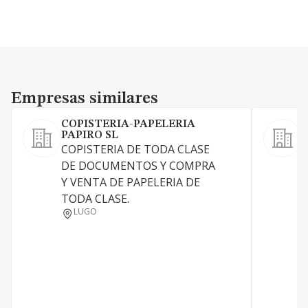
Empresas similares
Empresas similares
COPISTERIA-PAPELERIA
PAPIRO SL
L
COPISTERIA DE TODA CLASE
r
DE DOCUMENTOS Y COMPRA
d
Y VENTA DE PAPELERIA DE
m
TODA CLASE.
e
LUGO
o
d
m
c
e
p