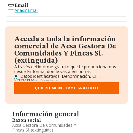
Email
Añadir Email
Acceda a toda la información
comercial de Acsa Gestora De
Comunidades Y Fincas Sl.
(extinguida)
A través del informe gratuito que te proporcionamos
desde Einforma, donde vas a encontrar:
Datos identificativos: Denominación, CIF,
Ver más
Teléfono, Domicilio.
Informe Mercantil Completo (BORME).
QUIERO MI INFORME GRATUITO
Gráficos de Evolución Ventas y Empleados.
Consejo de Administración y Administradores.
Directivos y Ejecutivos.
Accionistas.
Participaciones y Vinculaciones en otras empresas.
Información general
Artículos de prensa publicados sobre la empresa.
Información oficial y registral complementaria.
Razón social
Acsa Gestora De Comunidades Y
Fincas Sl. (extinguida)