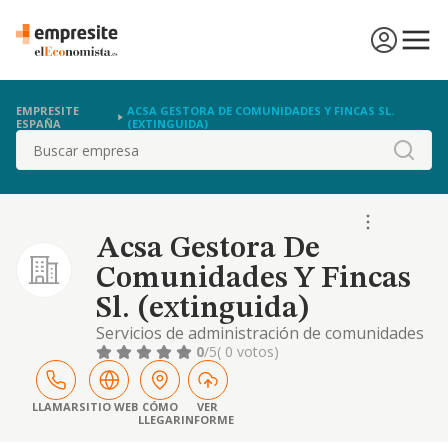
EMPRESITE
ACSA GESTORA DE COMUNIDADES Y FINCAS SL.
ESPAÑA
(EXTINGUIDA)
Buscar
Acsa Gestora De
Comunidades Y Fincas
Sl. (extinguida)
Servicios de administración de comunidades
de propietarios de edificios. servicios de
0
/5
( 0 votos)
administración de comunidades de montes.
servicios de administración de comunidades
de propietarios de instalaciones energéticas.
LLAMAR
SITIO WEB
CÓMO
VER
LLEGAR
INFORME
serviciosde administración de fincas en
régimen vertical