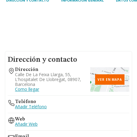
DIRECCIÓN Y CONTACTO
INFORMACIÓN GENERAL
DATOS COM
Dirección y contacto
Dirección
Calle De La Feixa Llarga, 55,
L'hospitalet De Llobregat, 08907,
VER EN MAPA
Barcelona
Como llegar
Teléfono
Añadir Teléfono
Web
Añadir Web
Email