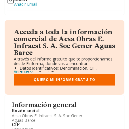
Añadir Email
Acceda a toda la información
comercial de Acsa Obras E.
Infraest S. A. Soc Gener Aguas
Barce
A través del informe gratuito que te proporcionamos
desde Einforma, donde vas a encontrar:
Datos identificativos: Denominación, CIF,
Ver más
Teléfono, Domicilio.
Informe Mercantil Completo (BORME).
QUIERO MI INFORME GRATUITO
Gráficos de Evolución Ventas y Empleados.
Consejo de Administración y Administradores.
Directivos y Ejecutivos.
Accionistas.
Participaciones y Vinculaciones en otras empresas.
Información general
Artículos de prensa publicados sobre la empresa.
Información oficial y registral complementaria.
Razón social
Acsa Obras E. Infraest S. A. Soc Gener
Aguas Barce
CIF