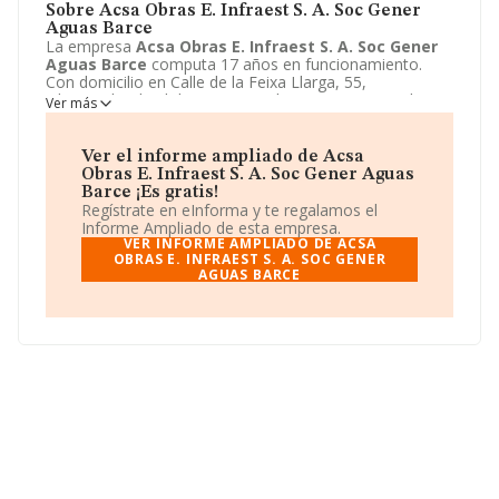
Sobre Acsa Obras E. Infraest S. A. Soc Gener
Aguas Barce
La empresa
Acsa Obras E. Infraest S. A. Soc Gener
Aguas Barce
computa 17 años en funcionamiento.
Con domicilio en Calle de la Feixa Llarga, 55,
L'hospitalet de Llobregat, Barcelona se encuentra la
Ver más
empresa
Acsa Obras E. Infraest S. A. Soc Gener
Aguas Barce
.
Acsa Obras E. Infraest S. A. Soc
Gener Aguas Barce
está definida como Unión
Ver el informe ampliado de Acsa
temporal de empresas.
Obras E. Infraest S. A. Soc Gener Aguas
Barce ¡Es gratis!
Regístrate en eInforma y te regalamos el
Informe Ampliado de esta empresa.
VER INFORME AMPLIADO DE ACSA
OBRAS E. INFRAEST S. A. SOC GENER
AGUAS BARCE