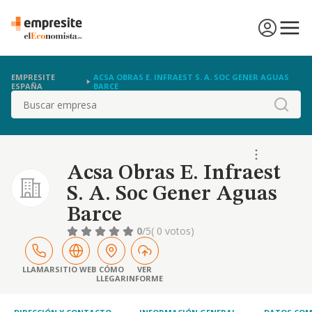
EMPRESITE
ACSA OBRAS E. INFRAEST S. A. SOC GENER AGUAS
ESPAÑA
BARCE
Buscar
Acsa Obras E. Infraest
S. A. Soc Gener Aguas
Barce
0
/5
( 0 votos)
LLAMAR
SITIO WEB
CÓMO
VER
LLEGAR
INFORME