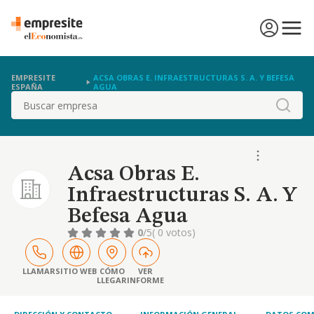
EMPRESITE
ACSA OBRAS E. INFRAESTRUCTURAS S. A. Y BEFESA
ESPAÑA
AGUA
Buscar
Acsa Obras E.
Infraestructuras S. A. Y
Befesa Agua
0
/5
( 0 votos)
LLAMAR
SITIO WEB
CÓMO
VER
LLEGAR
INFORME