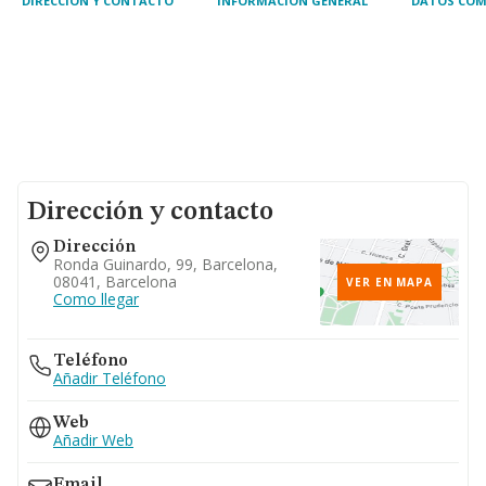
DIRECCIÓN Y CONTACTO
INFORMACIÓN GENERAL
DATOS COM
Dirección y contacto
Dirección
Ronda Guinardo, 99, Barcelona,
08041, Barcelona
VER EN MAPA
Como llegar
Teléfono
Añadir Teléfono
Web
Añadir Web
Email