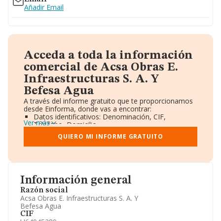
Añadir Email
Acceda a toda la información
comercial de Acsa Obras E.
Infraestructuras S. A. Y
Befesa Agua
A través del informe gratuito que te proporcionamos
desde Einforma, donde vas a encontrar:
Datos identificativos: Denominación, CIF,
Ver más
Teléfono, Domicilio.
Informe Mercantil Completo (BORME).
QUIERO MI INFORME GRATUITO
Gráficos de Evolución Ventas y Empleados.
Consejo de Administración y Administradores.
Directivos y Ejecutivos.
Accionistas.
Participaciones y Vinculaciones en otras empresas.
Información general
Artículos de prensa publicados sobre la empresa.
Información oficial y registral complementaria.
Razón social
Acsa Obras E. Infraestructuras S. A. Y
Befesa Agua
CIF