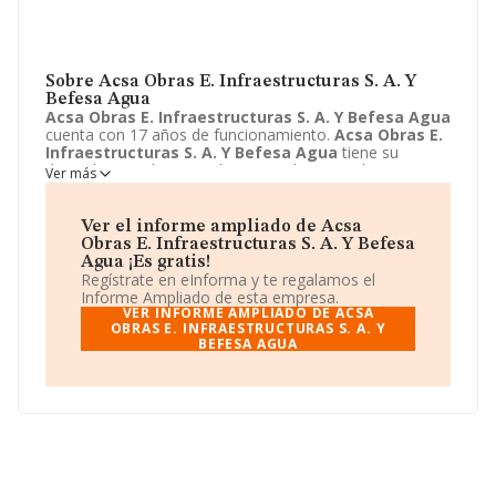
Sobre Acsa Obras E. Infraestructuras S. A. Y
Befesa Agua
Acsa Obras E. Infraestructuras S. A. Y Befesa Agua
cuenta con 17 años de funcionamiento.
Acsa Obras E.
Infraestructuras S. A. Y Befesa Agua
tiene su
domicilio social registrado en Ronda Guinardo, 99,
Ver más
Barcelona, Barcelona. Enmarca su actividad CNAE
principal como 9499 - Otras actividades asociativas
n.c.o.p..
Acsa Obras E. Infraestructuras S. A. Y
Ver el informe ampliado de Acsa
Befesa Agua
aparece inscrita como Unión temporal de
Obras E. Infraestructuras S. A. Y Befesa
empresas.
Agua ¡Es gratis!
Regístrate en eInforma y te regalamos el
Informe Ampliado de esta empresa.
VER INFORME AMPLIADO DE ACSA
OBRAS E. INFRAESTRUCTURAS S. A. Y
BEFESA AGUA