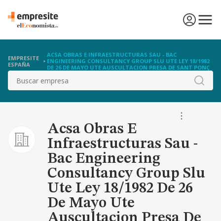
ACSA OBRAS E INFRAESTRUCTURAS SAU - BAC
EMPRESITE
ENGINEERING CONSULTANCY GROUP SLU UTE LEY 18/1982
ESPAÑA
DE 26 DE MAYO UTE AUSCULTACION PRESA DE SANT PONÇ
Buscar
Acsa Obras E
Infraestructuras Sau -
Bac Engineering
Consultancy Group Slu
Ute Ley 18/1982 De 26
De Mayo Ute
Auscultacion Presa De