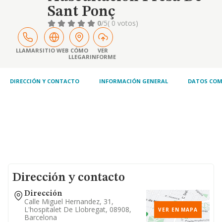
Sant Ponç
0
/5
( 0 votos)
LLAMAR
SITIO WEB
CÓMO
VER
LLEGAR
INFORME
DIRECCIÓN Y CONTACTO
INFORMACIÓN GENERAL
DATOS COM
Dirección y contacto
Dirección
Calle Miguel Hernandez, 31,
L'hospitalet De Llobregat, 08908,
VER EN MAPA
Barcelona