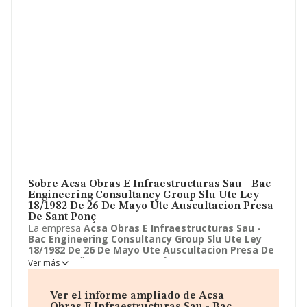
Sobre Acsa Obras E Infraestructuras Sau - Bac
Engineering Consultancy Group Slu Ute Ley
18/1982 De 26 De Mayo Ute Auscultacion Presa
De Sant Ponç
La empresa
Acsa Obras E Infraestructuras Sau -
Bac Engineering Consultancy Group Slu Ute Ley
18/1982 De 26 De Mayo Ute Auscultacion Presa De
Sant Ponç
lleva ya 3 años en funcionamiento. La
Ver más
empresa
Acsa Obras E Infraestructuras Sau - Bac
Engineering Consultancy Group Slu Ute Ley
18/1982 De 26 De Mayo Ute Auscultacion Presa De
Ver el informe ampliado de Acsa
Sant Ponç
sita en Calle Miguel Hernandez, 31,