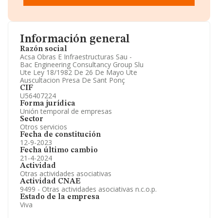
desde Einforma, donde vas a encontrar:
Datos identificativos: Denominación, CIF,
Teléfono, Domicilio.
Informe Mercantil Completo (BORME).
Gráficos de Evolución Ventas y Empleados.
Información general
Consejo de Administración y Administradores.
Razón social
Directivos y Ejecutivos.
Acsa Obras E Infraestructuras Sau -
Accionistas.
Bac Engineering Consultancy Group Slu
Participaciones y Vinculaciones en otras empresas.
Ute Ley 18/1982 De 26 De Mayo Ute
Artículos de prensa publicados sobre la empresa.
Auscultacion Presa De Sant Ponç
Información oficial y registral complementaria.
CIF
U56407224
Forma jurídica
Unión temporal de empresas
Sector
Otros servicios
Fecha de constitución
12-9-2023
Fecha último cambio
21-4-2024
Actividad
Otras actividades asociativas
Actividad CNAE
9499 - Otras actividades asociativas n.c.o.p.
Estado de la empresa
Viva