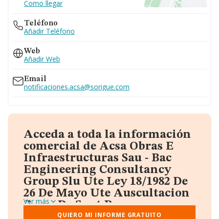
Como llegar
Teléfono
Añadir Teléfono
Web
Añadir Web
Email
notificaciones.acsa@sorigue.com
Acceda a toda la información
comercial de Acsa Obras E
Infraestructuras Sau - Bac
Engineering Consultancy
Group Slu Ute Ley 18/1982 De
26 De Mayo Ute Auscultacion
Ver más
Presa De Sant Ponç
A través del informe gratuito que te proporcionamos
QUIERO MI INFORME GRATUITO