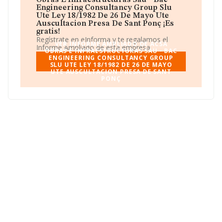
Obras E Infraestructuras Sau - Bac
L'hospitalet de Llobregat, Barcelona. La actividad CNAE
Engineering Consultancy Group Slu
de esta compañía es 9499 - Otras actividades
Ute Ley 18/1982 De 26 De Mayo Ute
asociativas n.c.o.p.. La emprea
Acsa Obras E
Auscultacion Presa De Sant Ponç ¡Es
Infraestructuras Sau - Bac Engineering
gratis!
Consultancy Group Slu Ute Ley 18/1982 De 26 De
Regístrate en eInforma y te regalamos el
VER INFORME AMPLIADO DE ACSA
Mayo Ute Auscultacion Presa De Sant Ponç
se
Informe Ampliado de esta empresa.
OBRAS E INFRAESTRUCTURAS SAU - BAC
registra como Unión temporal de empresas.
ENGINEERING CONSULTANCY GROUP
SLU UTE LEY 18/1982 DE 26 DE MAYO
UTE AUSCULTACION PRESA DE SANT
PONÇ