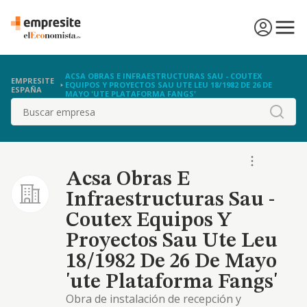
ACSA OBRAS E INFRAESTRUCTURAS SAU - COUTEX
EMPRESITE
EQUIPOS Y PROYECTOS SAU UTE LEU 18/1982 DE 26 DE
ESPAÑA
MAYO 'UTE PLATAFORMA FANGS'
Buscar
Acsa Obras E
Infraestructuras Sau -
Coutex Equipos Y
Proyectos Sau Ute Leu
18/1982 De 26 De Mayo
'ute Plataforma Fangs'
Obra de instalación de recepción y