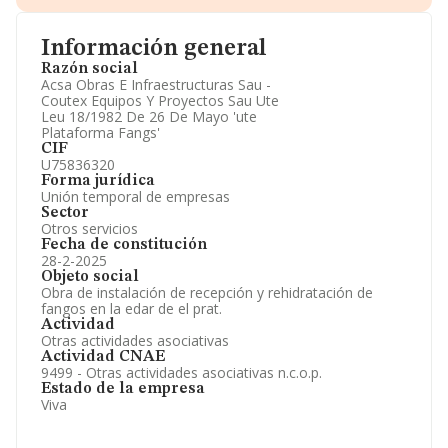
Gráficos de Evolución Ventas y Empleados.
Consejo de Administración y Administradores.
Información general
Directivos y Ejecutivos.
Accionistas.
Razón social
Participaciones y Vinculaciones en otras empresas.
Acsa Obras E Infraestructuras Sau -
Artículos de prensa publicados sobre la empresa.
Coutex Equipos Y Proyectos Sau Ute
Información oficial y registral complementaria.
Leu 18/1982 De 26 De Mayo 'ute
Plataforma Fangs'
CIF
U75836320
Forma jurídica
Unión temporal de empresas
Sector
Otros servicios
Fecha de constitución
28-2-2025
Objeto social
Obra de instalación de recepción y rehidratación de
fangos en la edar de el prat.
Actividad
Otras actividades asociativas
Actividad CNAE
9499 - Otras actividades asociativas n.c.o.p.
Estado de la empresa
Viva