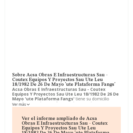
Sobre Acsa Obras E Infraestructuras Sau -
Coutex Equipos Y Proyectos Sau Ute Leu
18/1982 De 26 De Mayo 'ute Plataforma Fangs'
Acsa Obras E Infraestructuras Sau - Coutex
Equipos Y Proyectos Sau Ute Leu 18/1982 De 26 De
Mayo 'ute Plataforma Fangs'
tiene su domicilio
social registrado en Calle Miguel Hernandez, 31,
Ver más
L'hospitalet de Llobregat, Barcelona. Enmarca su
actividad CNAE principal como 9499 - Otras actividades
asociativas n.c.o.p..
Acsa Obras E Infraestructuras
Ver el informe ampliado de Acsa
Sau - Coutex Equipos Y Proyectos Sau Ute Leu
Obras E Infraestructuras Sau - Coutex
18/1982 De 26 De Mayo 'ute Plataforma Fangs'
Equipos Y Proyectos Sau Ute Leu
aparece inscrita como Unión temporal de empresas.