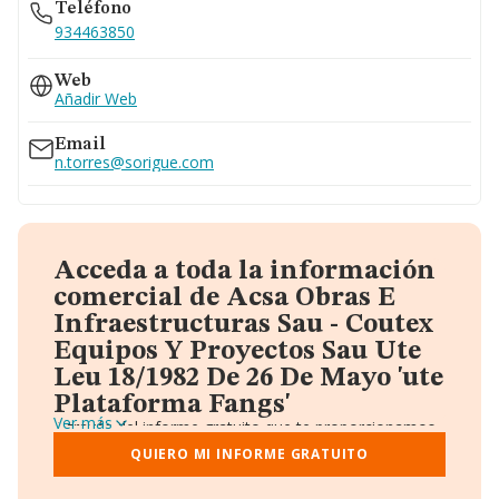
Teléfono
934463850
Web
Añadir Web
Email
n.torres@sorigue.com
Acceda a toda la información
comercial de Acsa Obras E
Infraestructuras Sau - Coutex
Equipos Y Proyectos Sau Ute
Leu 18/1982 De 26 De Mayo 'ute
Plataforma Fangs'
Ver más
A través del informe gratuito que te proporcionamos
desde Einforma, donde vas a encontrar:
QUIERO MI INFORME GRATUITO
Datos identificativos: Denominación, CIF,
Teléfono, Domicilio.
Informe Mercantil Completo (BORME).