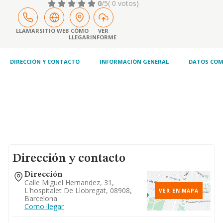
rehidratación de fangos en la edar de el prat.
0
/5
( 0 votos)
LLAMAR
SITIO WEB
CÓMO
VER
LLEGAR
INFORME
DIRECCIÓN Y CONTACTO
INFORMACIÓN GENERAL
DATOS COM
Dirección y contacto
Dirección
Calle Miguel Hernandez, 31,
L'hospitalet De Llobregat, 08908,
VER EN MAPA
Barcelona
Como llegar