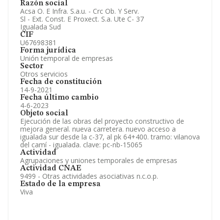
Razón social
Artículos de prensa publicados sobre la empresa.
Acsa O. E Infra. S.a.u. - Crc Ob. Y Serv.
Información oficial y registral complementaria.
Sl - Ext. Const. E Proxect. S.a. Ute C- 37
Igualada Sud
CIF
U67698381
Forma jurídica
Unión temporal de empresas
Sector
Otros servicios
Fecha de constitución
14-9-2021
Fecha último cambio
4-6-2023
Objeto social
Ejecución de las obras del proyecto constructivo de
mejora general. nueva carretera. nuevo acceso a
igualada sur desde la c-37, al pk 64+400. tramo: vilanova
del camí - igualada. clave: pc-nb-15065
Actividad
Agrupaciones y uniones temporales de empresas
Actividad CNAE
9499 - Otras actividades asociativas n.c.o.p.
Estado de la empresa
Viva