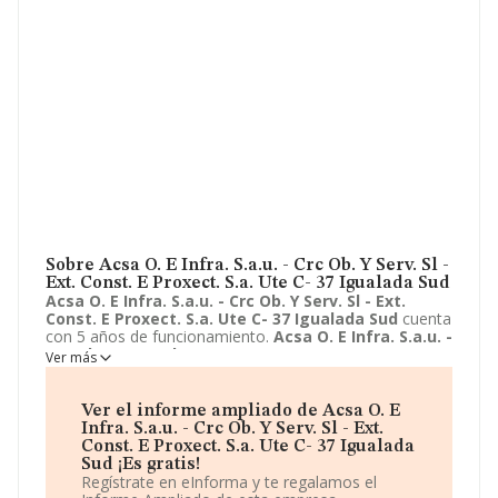
Sobre Acsa O. E Infra. S.a.u. - Crc Ob. Y Serv. Sl -
Ext. Const. E Proxect. S.a. Ute C- 37 Igualada Sud
Acsa O. E Infra. S.a.u. - Crc Ob. Y Serv. Sl - Ext.
Const. E Proxect. S.a. Ute C- 37 Igualada Sud
cuenta
con 5 años de funcionamiento.
Acsa O. E Infra. S.a.u. -
Crc Ob. Y Serv. Sl - Ext. Const. E Proxect. S.a. Ute C-
Ver más
37 Igualada Sud
tiene su domicilio social registrado en
Ronda Guinardo, 99, Barcelona, Barcelona. Enmarca su
actividad CNAE principal como 9499 - Otras actividades
Ver el informe ampliado de Acsa O. E
asociativas n.c.o.p..
Acsa O. E Infra. S.a.u. - Crc Ob. Y
Infra. S.a.u. - Crc Ob. Y Serv. Sl - Ext.
Serv. Sl - Ext. Const. E Proxect. S.a. Ute C- 37
Const. E Proxect. S.a. Ute C- 37 Igualada
Igualada Sud
aparece inscrita como Unión temporal de
Sud ¡Es gratis!
empresas.
Regístrate en eInforma y te regalamos el