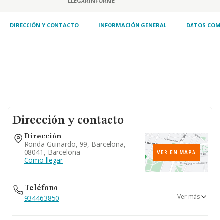
LLEGAR
INFORME
DIRECCIÓN Y CONTACTO
INFORMACIÓN GENERAL
DATOS COM
Dirección y contacto
Dirección
Ronda Guinardo, 99, Barcelona,
08041, Barcelona
VER EN MAPA
Como llegar
Teléfono
Ver más
934463850
932259450