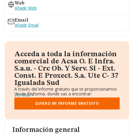
Web
Añadir Web
Email
Añadir Email
Acceda a toda la información
comercial de Acsa O. E Infra.
S.a.u. - Crc Ob. Y Serv. Sl - Ext.
Const. E Proxect. S.a. Ute C- 37
Igualada Sud
A través del informe gratuito que te proporcionamos
desde Einforma, donde vas a encontrar:
Ver más
Datos identificativos: Denominación, CIF,
Teléfono, Domicilio.
QUIERO MI INFORME GRATUITO
Informe Mercantil Completo (BORME).
Gráficos de Evolución Ventas y Empleados.
Consejo de Administración y Administradores.
Directivos y Ejecutivos.
Accionistas.
Información general
Participaciones y Vinculaciones en otras empresas.