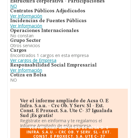
Estructura corporativa - Participaciones
NO
Contratos Públicos Adjudicados
Ver Información
Incidencias de Fuentes Públicas
Ver Información
Operaciones Internacionales
No constan
Grupo Sector
Otros servicios
Cargos
Encontrados 1 cargos en esta empresa
Ver cargos de Empresa
Responsabilidad Social Empresarial
Ver Información
Cotiza en Bolsa
NO
Ver el informe ampliado de Acsa O. E
Infra. S.a.u. - Crc Ob. Y Serv. Sl - Ext.
Const. E Proxect. S.a. Ute C- 37 Igualada
Sud ¡Es gratis!
Regístrate en eInforma y te regalamos el
Informe Ampliado de esta empresa.
VER INFORME AMPLIADO DE ACSA O. E
INFRA. S.A.U. - CRC OB. Y SERV. SL - EXT.
CONST. E PROXECT. S.A. UTE C- 37