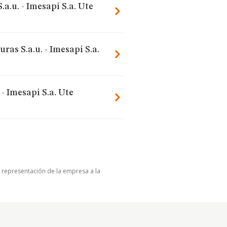
a.u. - Imesapi S.a. Ute
ras S.a.u. - Imesapi S.a.
- Imesapi S.a. Ute
u representación de la empresa a la