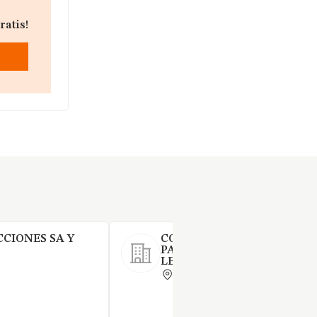
ratis!
CIONES SA Y
CONST.RUBAU SA-CONST.M
PAVIMENTOS SA-COPISA U
LEY 18 / 82 Y 12 / 91
BARCELONA