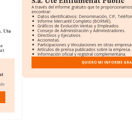
S.a. Ute Enllumenat Public
A través del informe gratuito que te proporcionamo
encontrar:
Datos identificativos: Denominación, CIF, Teléfon
Informe Mercantil Completo (BORME).
Gráficos de Evolución Ventas y Empleados.
Consejo de Administración y Administradores.
a. Ute
Directivos y Ejecutivos.
Accionistas.
Participaciones y Vinculaciones en otras empresa
sa
Artículos de prensa publicados sobre la empresa.
nat
Información oficial y registral complementaria.
iativas
QUIERO MI INFORME GR
.u. -
resas.
at
 de