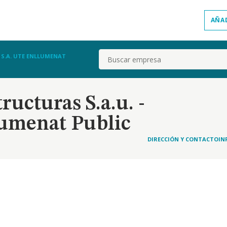
AÑA
Buscar
I S.A. UTE ENLLUMENAT
ructuras S.a.u. -
lumenat Public
DIRECCIÓN Y CONTACTO
IN