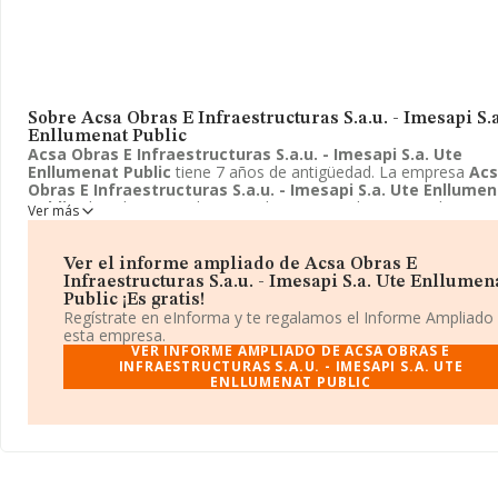
Sobre Acsa Obras E Infraestructuras S.a.u. - Imesapi S.
Enllumenat Public
Acsa Obras E Infraestructuras S.a.u. - Imesapi S.a. Ute
Enllumenat Public
tiene 7 años de antigüedad. La empresa
Ac
Obras E Infraestructuras S.a.u. - Imesapi S.a. Ute Enllume
Public
ubicada en Ronda Guinardo, 99, Barcelona, Barcelona. Su
Ver más
actividad CNAE está definida como 9499 - Otras actividades asoc
n.c.o.p.. La forma jurídica de
Acsa Obras E Infraestructuras S.a
Imesapi S.a. Ute Enllumenat Public
es Unión temporal de emp
Ver el informe ampliado de Acsa Obras E
Infraestructuras S.a.u. - Imesapi S.a. Ute Enllumen
Public ¡Es gratis!
Regístrate en eInforma y te regalamos el Informe Ampliado
esta empresa.
VER INFORME AMPLIADO DE ACSA OBRAS E
INFRAESTRUCTURAS S.A.U. - IMESAPI S.A. UTE
ENLLUMENAT PUBLIC