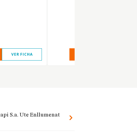
VER FICHA
VER INFORME
VER FIC
sapi S.a. Ute Enllumenat