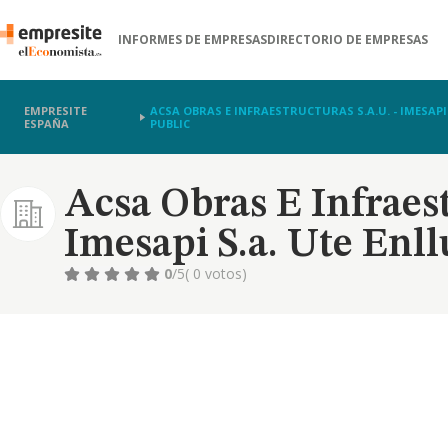
INFORMES DE EMPRESAS
DIRECTORIO DE EMPRESAS
EMPRESITE
ACSA OBRAS E INFRAESTRUCTURAS S.A.U. - IMESAP
ESPAÑA
PUBLIC
Acsa Obras E Infraest
Imesapi S.a. Ute Enl
0
/5
( 0 votos)