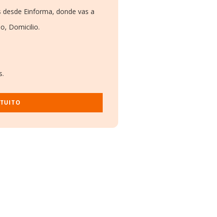
s desde Einforma, donde vas a
o, Domicilio.
s.
ATUITO