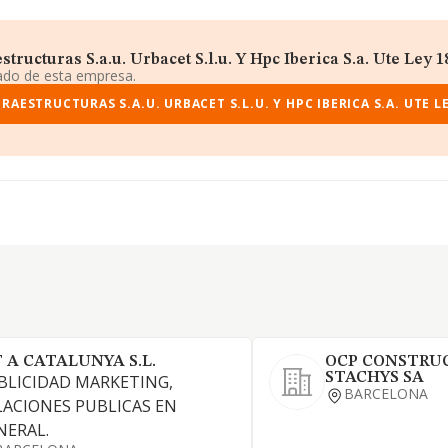
ucturas S.a.u. Urbacet S.l.u. Y Hpc Iberica S.a. Ute Ley 18 
iado de esta empresa.
AESTRUCTURAS S.A.U. URBACET S.L.U. Y HPC IBERICA S.A. UTE LE
T A CATALUNYA S.L.
OCP CONSTRUC
STACHYS SA
BLICIDAD MARKETING,
BARCELONA
LACIONES PUBLICAS EN
NERAL.