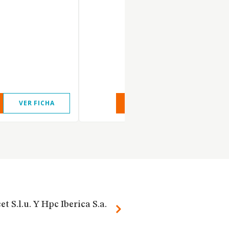
VER FICHA
VER INFORME
VER FIC
t S.l.u. Y Hpc Iberica S.a.