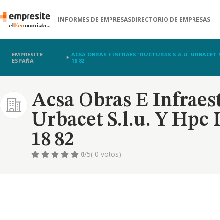
INFORMES DE EMPRESAS
DIRECTORIO DE EMPRESAS
EMPRESITE
ACSA OBRAS E INFRAESTRUCTURAS S.A.U. URBACET S.L
ESPAÑA
18 82
Acsa Obras E Infraest
Urbacet S.l.u. Y Hpc 
18 82
0
/5
( 0 votos)