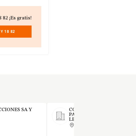
82 ¡Es gratis!
Y 18 82
CIONES SA Y
CONST.RUBAU SA-CONST.M
PAVIMENTOS SA-COPISA U
LEY 18 / 82 Y 12 / 91
BARCELONA