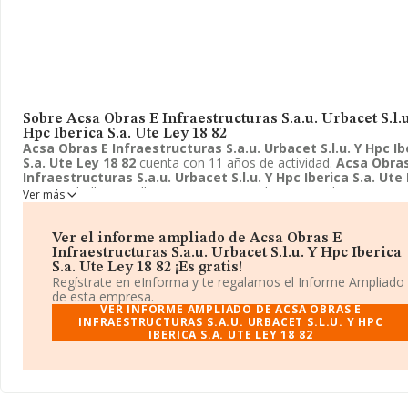
Sobre Acsa Obras E Infraestructuras S.a.u. Urbacet S.l.u
Hpc Iberica S.a. Ute Ley 18 82
Acsa Obras E Infraestructuras S.a.u. Urbacet S.l.u. Y Hpc Ib
S.a. Ute Ley 18 82
cuenta con 11 años de actividad.
Acsa Obras
Infraestructuras S.a.u. Urbacet S.l.u. Y Hpc Iberica S.a. Ute
18 82
se halla en Calle Motors, 19, Barcelona, Barcelona. La em
Ver más
enmarca su principal actividad CNAE como 9499 - Otras activida
asociativas n.c.o.p..
Acsa Obras E Infraestructuras S.a.u. Urb
S.l.u. Y Hpc Iberica S.a. Ute Ley 18 82
toma la forma jurídica d
Ver el informe ampliado de Acsa Obras E
Unión temporal de empresas.
Infraestructuras S.a.u. Urbacet S.l.u. Y Hpc Iberica
S.a. Ute Ley 18 82 ¡Es gratis!
Regístrate en eInforma y te regalamos el Informe Ampliado
de esta empresa.
VER INFORME AMPLIADO DE ACSA OBRAS E
INFRAESTRUCTURAS S.A.U. URBACET S.L.U. Y HPC
IBERICA S.A. UTE LEY 18 82