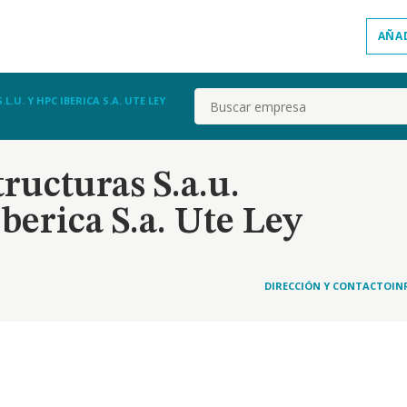
AÑA
Buscar
.U. Y HPC IBERICA S.A. UTE LEY
ructuras S.a.u.
Iberica S.a. Ute Ley
DIRECCIÓN Y CONTACTO
IN