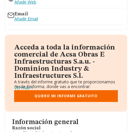
Ver teléfono 673...
Añadir Web
Email
Añadir Email
Acceda a toda la información
comercial de Acsa Obras E
Infraestructuras S.a.u. -
Dominion Industry &
Infraestructures S.l.
A través del informe gratuito que te proporcionamos
desde Einforma, donde vas a encontrar:
Ver más
Datos identificativos: Denominación, CIF,
Teléfono, Domicilio.
QUIERO MI INFORME GRATUITO
Informe Mercantil Completo (BORME).
Gráficos de Evolución Ventas y Empleados.
Consejo de Administración y Administradores.
Directivos y Ejecutivos.
Accionistas.
Información general
Participaciones y Vinculaciones en otras empresas.
Razón social
Artículos de prensa publicados sobre la empresa.