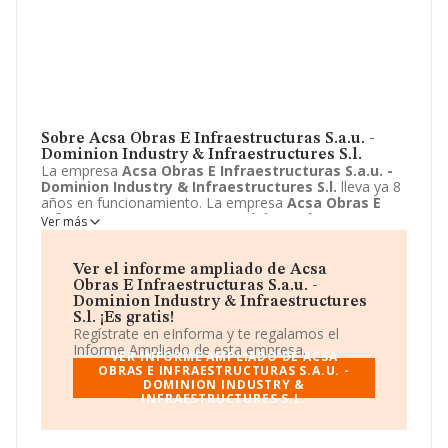
Sobre Acsa Obras E Infraestructuras S.a.u. -
Dominion Industry & Infraestructures S.l.
La empresa
Acsa Obras E Infraestructuras S.a.u. -
Dominion Industry & Infraestructures S.l.
lleva ya 8
años en funcionamiento. La empresa
Acsa Obras E
Infraestructuras S.a.u. - Dominion Industry &
Ver más
Infraestructures S.l.
sita en Calle Asturies, 810, sant
boi de Llobregat, Barcelona. La actividad CNAE de esta
compañía es 9499 - Otras actividades asociativas
Ver el informe ampliado de Acsa
n.c.o.p.. La emprea
Acsa Obras E Infraestructuras
Obras E Infraestructuras S.a.u. -
S.a.u. - Dominion Industry & Infraestructures S.l.
Dominion Industry & Infraestructures
se registra como Unión temporal de empresas.
S.l. ¡Es gratis!
Regístrate en eInforma y te regalamos el
Informe Ampliado de esta empresa.
VER INFORME AMPLIADO DE ACSA
OBRAS E INFRAESTRUCTURAS S.A.U. -
DOMINION INDUSTRY &
INFRAESTRUCTURES S.L.