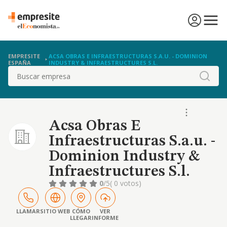
EMPRESITE
ACSA OBRAS E INFRAESTRUCTURAS S.A.U. - DOMINION
ESPAÑA
INDUSTRY & INFRAESTRUCTURES S.L.
Buscar
Acsa Obras E
Infraestructuras S.a.u. -
Dominion Industry &
Infraestructures S.l.
0
/5
( 0 votos)
LLAMAR
SITIO WEB
CÓMO
VER
LLEGAR
INFORME