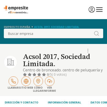
EMPRESITE ESPAÑA
ACSOL 2017, SOCIEDAD LIMITADA.
Buscar
Acsol 2017, Sociedad
Limitada.
Centro de bronceado. centro de peluquería y
estética
0
/5
( 0 votos)
LLAMAR
SITIO WEB
CÓMO
VER
LLEGAR
INFORME
DIRECCIÓN Y CONTACTO
INFORMACIÓN GENERAL
DATOS COM