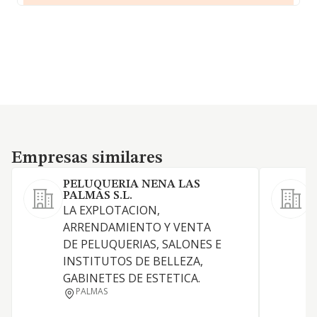
Empresas similares
Empresas similares
PELUQUERIA NENA LAS
PALMAS S.L.
LA EXPLOTACION,
C
ARRENDAMIENTO Y VENTA
m
DE PELUQUERIAS, SALONES E
p
INSTITUTOS DE BELLEZA,
D
GABINETES DE ESTETICA.
I
PALMAS
A
I