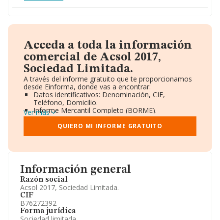
Acceda a toda la información
comercial de Acsol 2017,
Sociedad Limitada.
A través del informe gratuito que te proporcionamos
desde Einforma, donde vas a encontrar:
Datos identificativos: Denominación, CIF,
Teléfono, Domicilio.
Informe Mercantil Completo (BORME).
Ver más
Gráficos de Evolución Ventas y Empleados.
Consejo de Administración y Administradores.
QUIERO MI INFORME GRATUITO
Directivos y Ejecutivos.
Accionistas.
Participaciones y Vinculaciones en otras empresas.
Artículos de prensa publicados sobre la empresa.
Información oficial y registral complementaria.
Información general
Razón social
Acsol 2017, Sociedad Limitada.
CIF
B76272392
Forma jurídica
Sociedad limitada