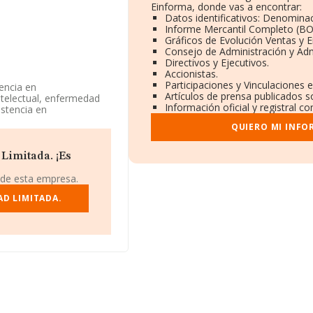
Einforma, donde vas a encontrar:
Datos identificativos: Denominac
Informe Mercantil Completo (B
Gráficos de Evolución Ventas y 
Consejo de Administración y Adm
Directivos y Ejecutivos.
Accionistas.
Participaciones y Vinculaciones 
tencia en
Artículos de prensa publicados s
ntelectual, enfermedad
Información oficial y registral c
istencia en
ersonas mayores, para
QUIERO MI INFO
imitada. Su actividad
a y asesoría fiscal' con
.
Limitada. ¡Es
datos disponibles en
 de esta empresa.
or.
AD LIMITADA.
ww.resiutiel.es
.
dentificación fiscal
6210), en el municipio
.819 empresas, a nivel
promedio de la
253 mil euros. Teniendo
INFORMA constan 3488