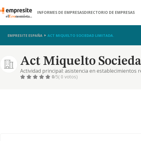
INFORMES DE EMPRESAS
DIRECTORIO DE EMPRESAS
EMPRESITE ESPAÑA
ACT MIQUELTO SOCIEDAD LIMITADA.
Act Miquelto Socieda
Actividad principal: asistencia en establecimientos
intelectual, enfermedad mental y drogodependencia -
0
/5
( 0 votos)
establecimientos residenciales: con cuidados sani
disca