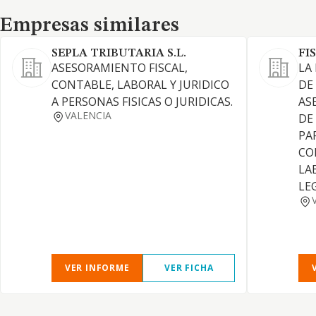
Empresas similares
Empresas similares
SEPLA TRIBUTARIA S.L.
FI
ASESORAMIENTO FISCAL,
LA
CONTABLE, LABORAL Y JURIDICO
DE
A PERSONAS FISICAS O JURIDICAS.
AS
VALENCIA
DE
PA
CO
LA
LE
VER INFORME
VER FICHA