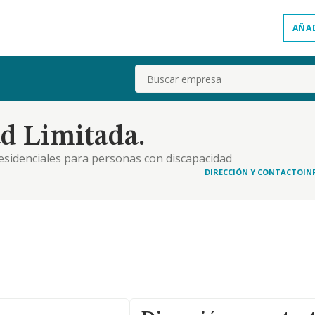
AÑA
Buscar
d Limitada.
 residenciales para personas con discapacidad
cnae 87.20-. otras actividades: 1) asistencia en
DIRECCIÓN Y CONTACTO
IN
tarios, para personas mayores, para personas con