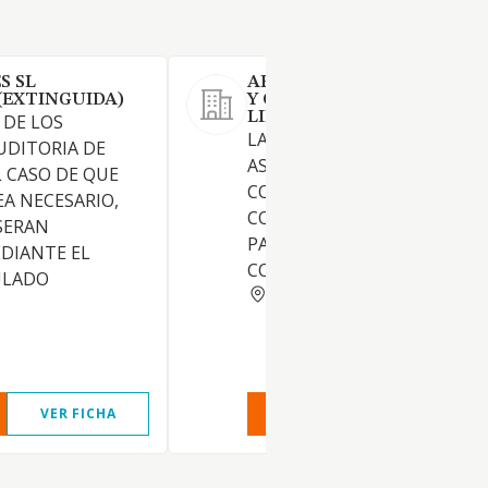
S SL
AFC AREA DE GESTION FIS
(EXTINGUIDA)
Y CONTABLE SOCIEDAD
LIMITADA.
 DE LOS
LA PRESTACION DE SERVICIO
AUDITORIA DE
ASESORAMIENTO Y
L CASO DE QUE
CONSULTORIA, FISCAL, LABO
A NECESARIO,
CONTABLE E INFORMATICO, 
 SERAN
PARTICIPACION EN SOCIEDA
DIANTE EL
CON OBJETO ANALOGO
ULADO
VALENCIA
VER FICHA
VER INFORME
VER FIC