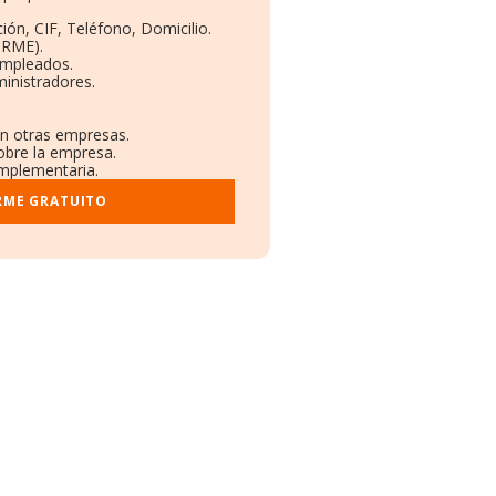
ión, CIF, Teléfono, Domicilio.
ORME).
Empleados.
inistradores.
en otras empresas.
obre la empresa.
omplementaria.
RME GRATUITO