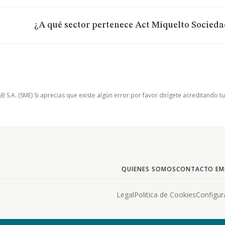
¿A qué sector pertenece Act Miquelto Socieda
.A. (SME) Si aprecias que existe algún error por favor dirígete acreditando t
QUIENES SOMOS
CONTACTO EM
Legal
Politica de Cookies
Configur