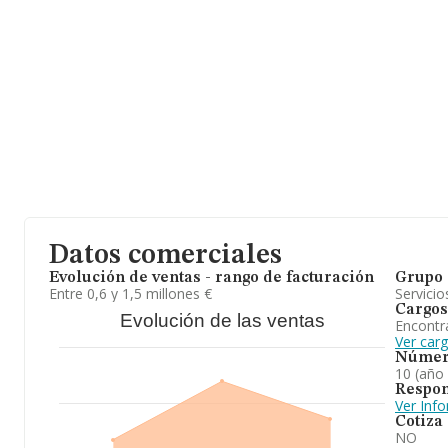
empresas, con ventas en el año 2023 de 461 millones de euros. P
información de interés en el ámbito sectorial, la antigüedad desd
19 años. La media de empleados de las empresas es de 3.
Datos comerciales
Evolución de ventas - rango de facturación
Grupo 
Entre 0,6 y 1,5 millones €
Servicio
Cargos
Evolución de las ventas
Encontr
Ver car
Númer
10 (año
Respon
Ver Inf
Cotiza
NO