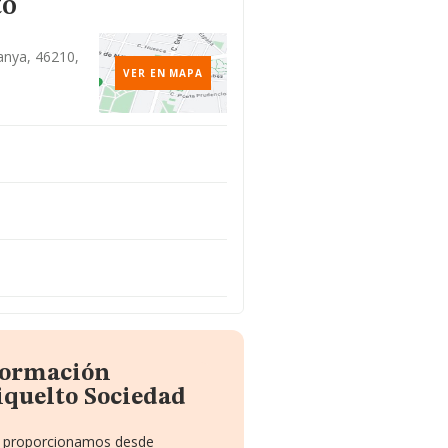
to
canya, 46210,
VER EN MAPA
nformación
iquelto Sociedad
te proporcionamos desde