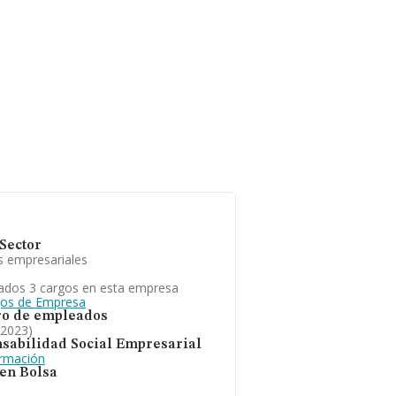
ara aportar ulterior
e la constitución es de
Sector
s empresariales
ados 3 cargos en esta empresa
gos de Empresa
o de empleados
 2023)
sabilidad Social Empresarial
ormación
 en Bolsa