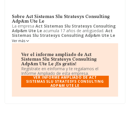
Sobre Act Sistemas Slu Stratesys Consulting
Adp&m Ute Le
La empresa
Act Sistemas Slu Stratesys Consulting
Adp&m Ute Le
acumula 17 años de antigüedad.
Act
Sistemas Slu Stratesys Consulting Adp&m Ute Le
está emplazada en Calle Marie Curie, 2, Sevilla, Sevilla.
Ver más
Centra su actividad CNAE como 7112 - Servicios
técnicos de ingeniería y otras actividades relacionadas
con el asesoramiento técnico. La empresa
Act
Ver el informe ampliado de Act
Sistemas Slu Stratesys Consulting Adp&m Ute Le
Sistemas Slu Stratesys Consulting
es Unión temporal de empresas.
Adp&m Ute Le ¡Es gratis!
Regístrate en eInforma y te regalamos el
Informe Ampliado de esta empresa.
VER INFORME AMPLIADO DE ACT
SISTEMAS SLU STRATESYS CONSULTING
ADP&M UTE LE