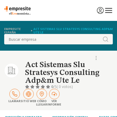
EMPRESITE
ACT SISTEMAS SLU STRATESYS CONSULTING ADP&M
ESPAÑA
UTE LE
Buscar
Act Sistemas Slu
Stratesys Consulting
Adp&m Ute Le
0
/5
( 0 votos)
LLAMAR
SITIO WEB
CÓMO
VER
LLEGAR
INFORME