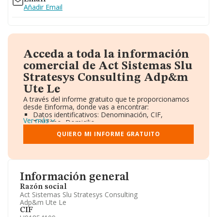
Añadir Email
Acceda a toda la información
comercial de Act Sistemas Slu
Stratesys Consulting Adp&m
Ute Le
A través del informe gratuito que te proporcionamos
desde Einforma, donde vas a encontrar:
Datos identificativos: Denominación, CIF,
Ver más
Teléfono, Domicilio.
Informe Mercantil Completo (BORME).
QUIERO MI INFORME GRATUITO
Gráficos de Evolución Ventas y Empleados.
Consejo de Administración y Administradores.
Directivos y Ejecutivos.
Accionistas.
Participaciones y Vinculaciones en otras empresas.
Información general
Artículos de prensa publicados sobre la empresa.
Información oficial y registral complementaria.
Razón social
Act Sistemas Slu Stratesys Consulting
Adp&m Ute Le
CIF