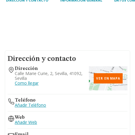
DIRECCIÓN Y CONTACTO
INFORMACIÓN GENERAL
DATOS COM
Dirección y contacto
Dirección
Calle Marie Curie, 2, Sevilla, 41092,
Sevilla
VER EN MAPA
Como llegar
Teléfono
Añadir Teléfono
Web
Añadir Web
Email