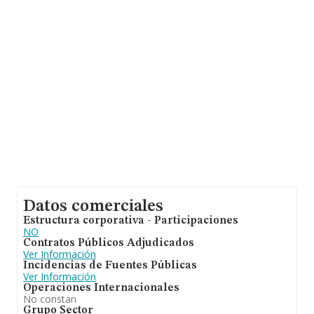
de la provincia (hablamos de Santa Cruz De Tenerife),
en la base de datos INFORMA constan 560 empresas,
con ventas en el año 2018 de 68 millones de euros.
Como información adicional de interés, los empleados
de media son 5. La antigüedad alcanza los 16 años
desde la constitución.
Datos comerciales
Estructura corporativa - Participaciones
NO
Contratos Públicos Adjudicados
Ver Información
Incidencias de Fuentes Públicas
Ver Información
Operaciones Internacionales
No constan
Grupo Sector