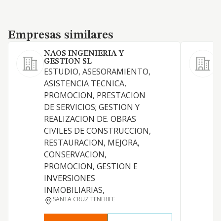
Empresas similares
Empresas similares
NAOS INGENIERIA Y
GESTION SL
L
ESTUDIO, ASESORAMIENTO,
O
ASISTENCIA TECNICA,
PROMOCION, PRESTACION
DE SERVICIOS; GESTION Y
G
REALIZACION DE. OBRAS
CIVILES DE CONSTRUCCION,
RESTAURACION, MEJORA,
E
CONSERVACION,
C
PROMOCION, GESTION E
INVERSIONES
INMOBILIARIAS,
SANTA CRUZ TENERIFE