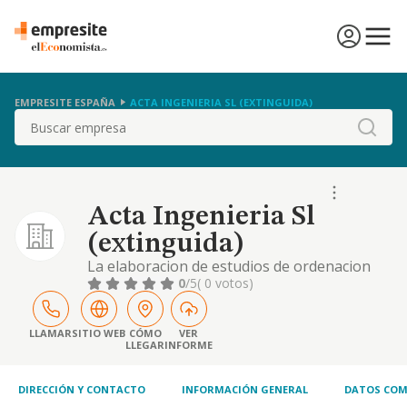
EMPRESITE ESPAÑA
ACTA INGENIERIA SL (EXTINGUIDA)
Buscar
Acta Ingenieria Sl
(extinguida)
La elaboracion de estudios de ordenacion
territorial, de planeamiento urbanistico y del
0
/5
( 0 votos)
medio fisico
LLAMAR
SITIO WEB
CÓMO
VER
LLEGAR
INFORME
DIRECCIÓN Y CONTACTO
INFORMACIÓN GENERAL
DATOS COM