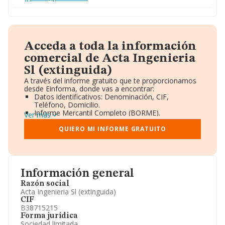
Acceda a toda la información
comercial de Acta Ingenieria
Sl (extinguida)
A través del informe gratuito que te proporcionamos
desde Einforma, donde vas a encontrar:
Datos identificativos: Denominación, CIF,
Teléfono, Domicilio.
Informe Mercantil Completo (BORME).
Ver más
Gráficos de Evolución Ventas y Empleados.
Consejo de Administración y Administradores.
QUIERO MI INFORME GRATUITO
Directivos y Ejecutivos.
Accionistas.
Participaciones y Vinculaciones en otras empresas.
Artículos de prensa publicados sobre la empresa.
Información oficial y registral complementaria.
Información general
Razón social
Acta Ingenieria Sl (extinguida)
CIF
B38715215
Forma jurídica
Sociedad limitada