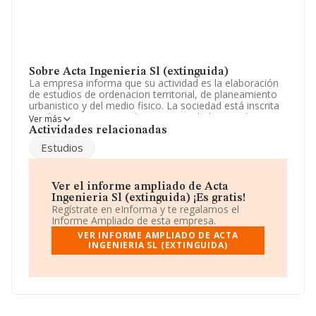
Sobre Acta Ingenieria Sl (extinguida)
La empresa informa que su actividad es la elaboración
de estudios de ordenacion territorial, de planeamiento
urbanistico y del medio fisico. La sociedad está inscrita
en el Registro Mercantil como Sociedad Limitada. La
Ver más
actividad de referencia CNAE corresponde a 'Servicios
Actividades relacionadas
técnicos de ingeniería y otras actividades relacionadas
Estudios
con el asesoramiento técnico', cuyo Código es 7112. No
realiza actividad de importación y/o exportación.
Su email es
jgarcia@pardock.es
.
Ver el informe ampliado de Acta
Ingenieria Sl (extinguida) ¡Es gratis!
La empresa
Acta Ingeniería S.L (extinguida)
, CIF
Regístrate en eInforma y te regalamos el
B38715215, tiene su domicilio social establecido en
Informe Ampliado de esta empresa.
Rambla De Santa Cruz núm. 125 1 D, (38001), Santa
VER INFORME AMPLIADO DE ACTA
Cruz De Tenerife, Islas Canarias.
INGENIERIA SL (EXTINGUIDA)
En base a la información de la que dispone INFORMA
sobre 41.818 compañías, la facturación en el ámbito
nacional alcanza los 29.667 millones de euros y se
calcula un promedio de facturación de 709 mil euros
entre todas las compañías. Respecto a la información