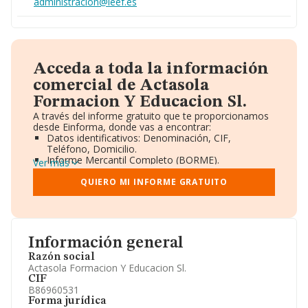
administracion@ieef.es
Acceda a toda la información
comercial de Actasola
Formacion Y Educacion Sl.
A través del informe gratuito que te proporcionamos
desde Einforma, donde vas a encontrar:
Datos identificativos: Denominación, CIF,
Teléfono, Domicilio.
Informe Mercantil Completo (BORME).
Ver más
Gráficos de Evolución Ventas y Empleados.
Consejo de Administración y Administradores.
QUIERO MI INFORME GRATUITO
Directivos y Ejecutivos.
Accionistas.
Participaciones y Vinculaciones en otras empresas.
Artículos de prensa publicados sobre la empresa.
Información oficial y registral complementaria.
Información general
Razón social
Actasola Formacion Y Educacion Sl.
CIF
B86960531
Forma jurídica