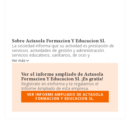
Sobre Actasola Formacion Y Educacion Sl.
La sociedad informa que su actividad es prestación de
servicios. actividades de gestión y administración.
servicios educativos, sanitarios, de ocio y
entretenimiento. La empresa aparece inscrita en el
Ver más
Registro Mercantil como Sociedad Limitada. Su
actividad CNAE es 'Otra educación n.c.o.p.' con código
8559. La sociedad no tiene actividad en mercados
Ver el informe ampliado de Actasola
exteriores.
Formacion Y Educacion Sl. ¡Es gratis!
Regístrate en eInforma y te regalamos el
Acerca de los empleados, ha contado con una
Informe Ampliado de esta empresa.
reducción del 25% y teniendo en cuenta la información
VER INFORME AMPLIADO DE ACTASOLA
a disposición de INFORMA, ha contado con un número
FORMACION Y EDUCACION SL.
de empleados inferior a la media de sector.
Para ponerse en contacto con sus oficinas, la empresa
facilita el número de teléfono 914592414 y el correo
electrónico es
administración@ieef.es
.
La sociedad
Actasola Formacion y Educacion S.L
,