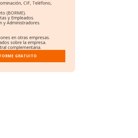
nominación, CIF, Teléfono,
eto (BORME).
ntas y Empleados.
n y Administradores.
ciones en otras empresas.
cados sobre la empresa.
stral complementaria.
NFORME GRATUITO