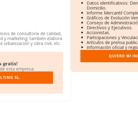
Datos identificativos: De
Domicilio.
Informe Mercantil Compl
Gráficos de Evolución Ve
Consejo de Administració
Directivos y Ejecutivos.
Accionistas.
icios de consultoría de calidad,
Participaciones y Vincula
dad y marketing. también elabora
Artículos de prensa publi
urbanización y obra civil, etc.
Información oficial y regi
 Limitada. Su actividad CNAE es
cados exteriores.
QUIERO MI I
ha contado con un número de
 gratis!
 de esta empresa.
lasificación del sector, la
LTING SL.
al es 3.011 (el año anterior
r, están empresas como:
Kvilar
ebajo de la compañía, están
nking nacional, ha bajado 41.695
jor posición las siguientes
na S.L
, sin embargo, está por
editen S.L
. Ha retrocedido
al.
e encuentra en Ronda Sirenas