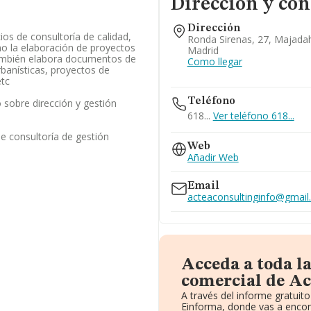
Dirección y con
Dirección
cios de consultoría de calidad,
Ronda Sirenas, 27, Majada
omo la elaboración de proyectos
Madrid
también elabora documentos de
Como llegar
banísticas, proyectos de
etc
Teléfono
sobre dirección y gestión
618...
Ver teléfono 618...
de consultoría de gestión
Web
Añadir Web
Email
acteaconsultinginfo@gmai
Acceda a toda l
comercial de Ac
A través del informe gratui
Einforma, donde vas a encon