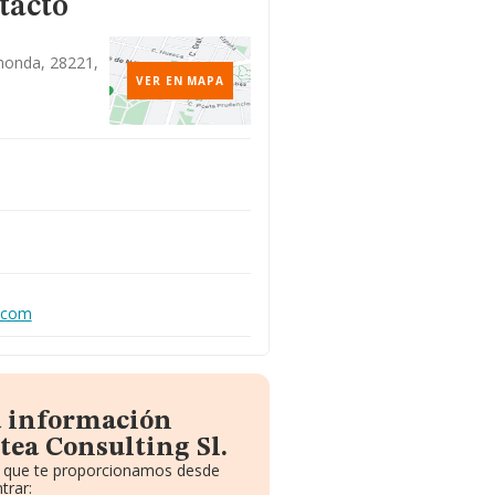
tacto
honda, 28221,
VER EN MAPA
l.com
a información
tea Consulting Sl.
to que te proporcionamos desde
trar: