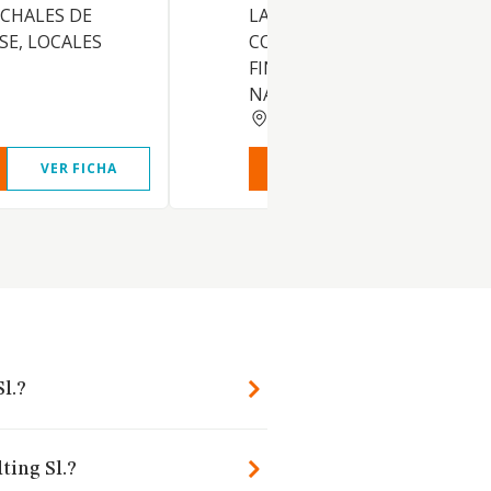
 CHALES DE
LAS MATERIAS RELACIONAD
SE, LOCALES
CON EL AMBITO ECONOMIC
FINANCIERO O DE ANALOGA
NATU
MADRID
VER FICHA
VER INFORME
VER FIC
l.?
ting Sl.?