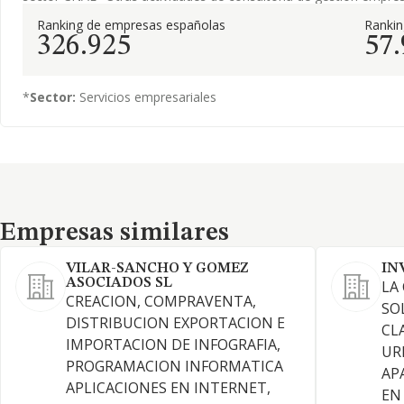
Ranking de empresas españolas
Ranki
326.925
57
*
Sector:
Servicios empresariales
Empresas similares
Empresas similares
VILAR-SANCHO Y GOMEZ
IN
ASOCIADOS SL
LA
CREACION, COMPRAVENTA,
SO
DISTRIBUCION EXPORTACION E
CL
IMPORTACION DE INFOGRAFIA,
UR
PROGRAMACION INFORMATICA
AP
APLICACIONES EN INTERNET,
EN