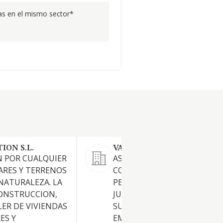
s en el mismo sector*
ION S.L.
VALCRISMA SL
N POR CUALQUIER
ASESORAMIENTO Y
ARES Y TERRENOS
CONSULTORIA TANTO DE
NATURALEZA. LA
PERSONAS FISICAS COMO
ONSTRUCCION,
JURIDICAS, CUALQUIERA QUE
LER DE VIVIENDAS
SU FORMA U ORGANIZACION
ES Y
EMPRESARIAL O NO, EN TOD