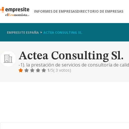
INFORMES DE EMPRESAS
DIRECTORIO DE EMPRESAS
EMPRESITE ESPAÑA
ACTEA CONSULTING SL.
Actea Consulting Sl.
-1). la prestación de servicios de consultoría de cali
proyectos de calidad y marketing. también elabor
1
/5
( 3 votos)
urbanísticas, proyectos de urbanización y obra civil,