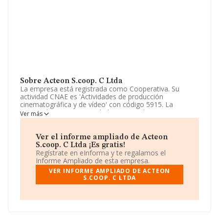
Sobre Acteon S.coop. C Ltda
La empresa está registrada como Cooperativa. Su
actividad CNAE es 'Actividades de producción
cinematográfica y de vídeo' con código 5915. La
compañía no tiene actividad en mercados exteriores.
Ver más
Su correo es
acteon@acteon.es
. Puedes visitar su sitio
web:
www.acteon.es
.
Ver el informe ampliado de Acteon
S.coop. C Ltda ¡Es gratis!
La sociedad española
Acteon S.Coop. C Ltda
, NIF
Regístrate en eInforma y te regalamos el
F60385747, tiene domicilio fiscal en Calle Violant
Informe Ampliado de esta empresa.
D'hongria Reina D'arago núm. 163 2 3, (08014), en el
VER INFORME AMPLIADO DE ACTEON
municipio de Barcelona, Cataluña.
S.COOP. C LTDA
Con los datos a disposición de INFORMA sobre 9.483
empresas pertenecientes al sector, la facturación en el
ámbito nacional alcanza los 2.639 millones de euros y la
media entre todas las compañías es de 278 mil euros