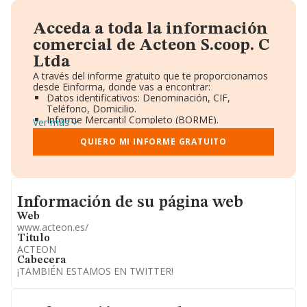
Acceda a toda la información
comercial de Acteon S.coop. C
Ltda
A través del informe gratuito que te proporcionamos
desde Einforma, donde vas a encontrar:
Datos identificativos: Denominación, CIF,
Teléfono, Domicilio.
Informe Mercantil Completo (BORME).
Ver más
Gráficos de Evolución Ventas y Empleados.
Consejo de Administración y Administradores.
QUIERO MI INFORME GRATUITO
Directivos y Ejecutivos.
Accionistas.
Participaciones y Vinculaciones en otras empresas.
Artículos de prensa publicados sobre la empresa.
Informacion de su página web
Información oficial y registral complementaria.
Información de su página web
Web
www.acteon.es/
Titulo
ACTEON
Cabecera
¡TAMBIÉN ESTAMOS EN TWITTER!