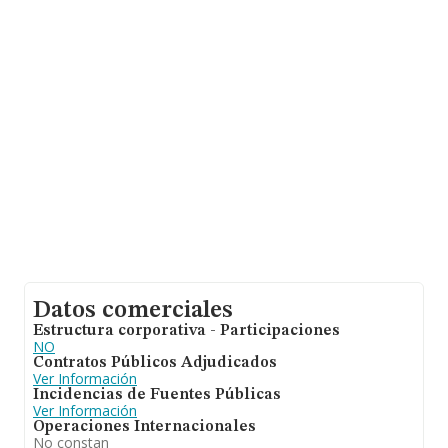
de ventas. Por último, con el fin de ampliar la
información relativa al ámbito de la empresa, la media
de antigüedad desde la constitución es de 12 años. La
media de empleados de las empresas es de 2.
Datos comerciales
Estructura corporativa - Participaciones
NO
Contratos Públicos Adjudicados
Ver Información
Incidencias de Fuentes Públicas
Ver Información
Operaciones Internacionales
No constan