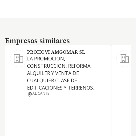
Empresas similares
Empresas similares
PROHOVI AMGOMAR SL
LA PROMOCION,
a
CONSTRUCCION, REFORMA,
p
ALQUILER Y VENTA DE
a
CUALQUIER CLASE DE
a
EDIFICACIONES Y TERRENOS.
c
ALICANTE
r
f
y
g
l
d