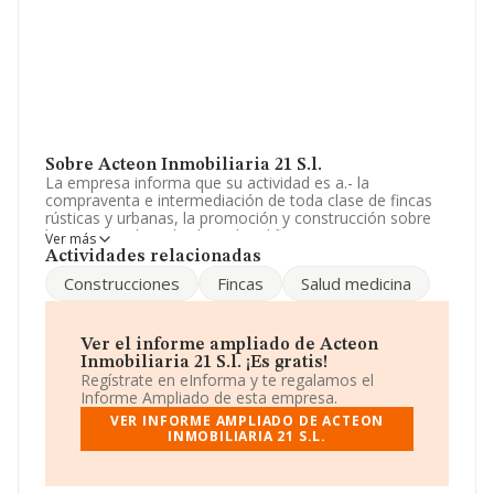
Sobre Acteon Inmobiliaria 21 S.l.
La empresa informa que su actividad es a.- la
compraventa e intermediación de toda clase de fincas
rústicas y urbanas, la promoción y construcción sobre
las mismas de toda clase de edificaciones, su
Ver más
rehabilitacion, venta o arrendamiento no financiero, y la
Actividades relacionadas
co. La sociedad está registrada como Sociedad
Construcciones
Fincas
Salud medicina
Limitada. Su actividad CNAE es '%cnae%' con código
6812. La empresa no tiene actividad en mercados
exteriores.
Ver el informe ampliado de Acteon
La sociedad española
Acteon Inmobiliaria 21 S.L
, con
Inmobiliaria 21 S.l. ¡Es gratis!
número de identificación fiscal B54307194, se
Regístrate en eInforma y te regalamos el
encuentra en Partida Torre Arriba núm. S/N, (03516), en
Informe Ampliado de esta empresa.
el municipio de Benimantell, en Alicante, Comunidad
VER INFORME AMPLIADO DE ACTEON
Valenciana.
INMOBILIARIA 21 S.L.
En base a la información de la que dispone INFORMA
sobre 231.218 compañías, en el ámbito nacional la