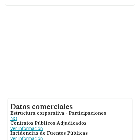
facturación alcanza la cifra de 29.817 millones de euros
y se calcula un promedio de facturación de 128 mil
euros entre todas las compañías. Con el fin de ampliar
la información relativa a las compañías, la media de
empleados de las empresas es de 1; la media de
antigüedad desde la constitución es de 20 años.
Datos comerciales
Estructura corporativa - Participaciones
NO
Contratos Públicos Adjudicados
Ver Información
Incidencias de Fuentes Públicas
Ver Información