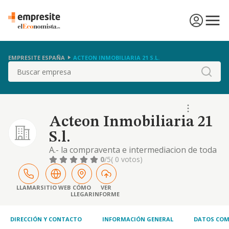
EMPRESITE ESPAÑA
ACTEON INMOBILIARIA 21 S.L.
Buscar
Acteon Inmobiliaria 21
S.l.
A.- la compraventa e intermediacion de toda
clase de fincas rusticas y urbanas, la
0
/5
( 0 votos)
promocion y construccion sobre las mismas
de toda clase de edificaciones, su
rehabilitacion, venta o arrendamiento no
LLAMAR
SITIO WEB
CÓMO
VER
LLEGAR
INFORME
financiero, y la co
DIRECCIÓN Y CONTACTO
INFORMACIÓN GENERAL
DATOS COM