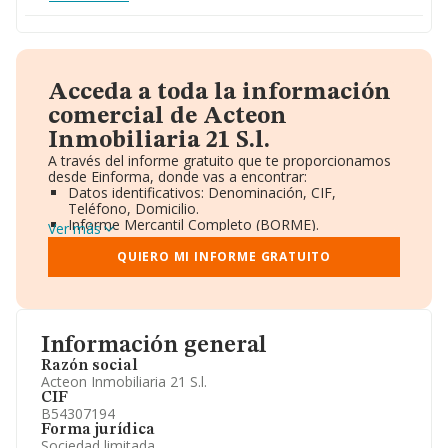
Acceda a toda la información
comercial de Acteon
Inmobiliaria 21 S.l.
A través del informe gratuito que te proporcionamos
desde Einforma, donde vas a encontrar:
Datos identificativos: Denominación, CIF,
Teléfono, Domicilio.
Informe Mercantil Completo (BORME).
Ver más
Gráficos de Evolución Ventas y Empleados.
Consejo de Administración y Administradores.
QUIERO MI INFORME GRATUITO
Directivos y Ejecutivos.
Accionistas.
Participaciones y Vinculaciones en otras empresas.
Artículos de prensa publicados sobre la empresa.
Información oficial y registral complementaria.
Información general
Razón social
Acteon Inmobiliaria 21 S.l.
CIF
B54307194
Forma jurídica
Sociedad limitada