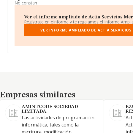
No constan
Ver el informe ampliado de Actia Servicios Mcr 
Regístrate en eInforma y te regalamos el Informe Ampl
VER INFORME AMPLIADO DE ACTIA SERVICIOS
Empresas similares
Empresas similares
AMINTCODE SOCIEDAD
BZ
LIMITADA.
RE
Las actividades de programación
Act
informática, tales como la
Act
escritura, modificación,
inf