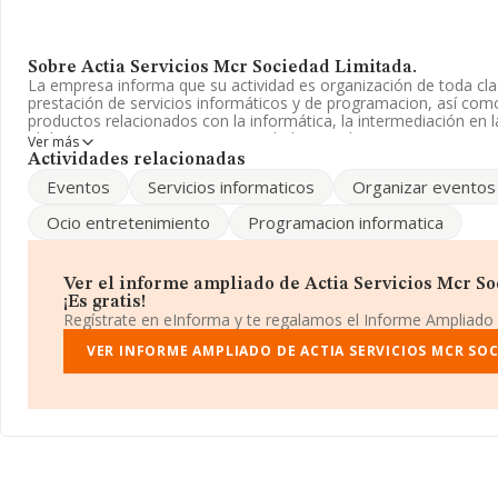
Sobre Actia Servicios Mcr Sociedad Limitada.
La empresa informa que su actividad es organización de toda cla
prestación de servicios informáticos y de programacion, así co
productos relacionados con la informática, la intermediación en 
el desa. La empresa es una Sociedad Limitada. Su CNAE corresp
Ver más
'%cnae%'. La sociedad no tiene actividad en mercados exteriores
Actividades relacionadas
Eventos
Servicios informaticos
Organizar eventos
La empresa española
Actia Servicios Mcr Sociedad Limitada
identificación fiscal B12807525, se encuentra en Calle Pasaje Pri
Ocio entretenimiento
Programacion informatica
el municipio de Castello Plana, Castellón, Comunidad Valenciana.
En relación con el sector y disponiendo de los datos de hasta 23
nacional la facturación asciende a 12.202 millones de euros y la 
Ver el informe ampliado de Actia Servicios Mcr S
ventas entre todas las compañías alcanza los 526 mil euros. Ten
¡Es gratis!
información sobre Castellón, en la base de datos de INFORMA 
Regístrate en eInforma y te regalamos el Informe Ampliado
con ventas de 14 millones de euros. Por último, con el fin de amp
relativa al ámbito de la empresa, los empleados de media son 5; 
VER INFORME AMPLIADO DE ACTIA SERVICIOS MCR SOC
10 años desde la constitución.