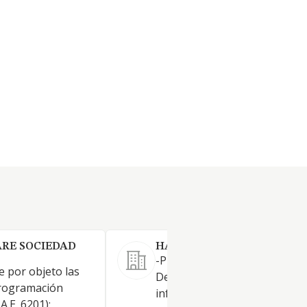
RE SOCIEDAD
HAVIKWARE SL.
-Programación de aplicaciones
e por objeto las
Desarrollo de sofware y sist
programación
informáticos, así como de pá
A.E. 6201);