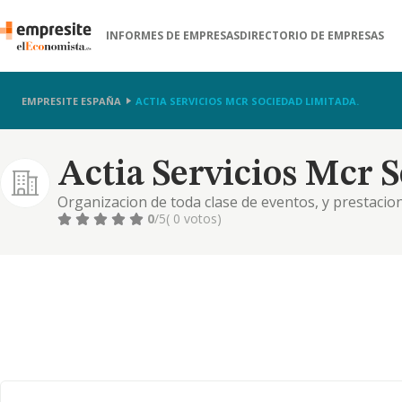
INFORMES DE EMPRESAS
DIRECTORIO DE EMPRESAS
EMPRESITE ESPAÑA
ACTIA SERVICIOS MCR SOCIEDAD LIMITADA.
Actia Servicios Mcr 
Organizacion de toda clase de eventos, y prestacion
como la compraventa de productos relacionados con 
0
/5
( 0 votos)
los mismos y el desa