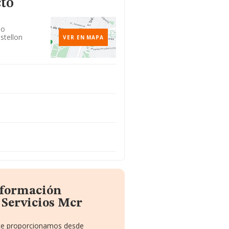
cto
lo
stellon
VER EN MAPA
nformación
 Servicios Mcr
.
e te proporcionamos desde