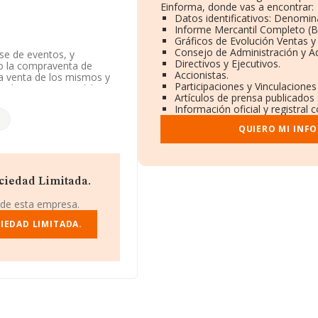
Einforma, donde vas a encontrar:
Datos identificativos: Denomina
Informe Mercantil Completo (
Gráficos de Evolución Ventas 
Consejo de Administración y A
se de eventos, y
Directivos y Ejecutivos.
mo la compraventa de
Accionistas.
la venta de los mismos y
Participaciones y Vinculacione
onde a 6210 con código
Artículos de prensa publicados
.
Información oficial y registral
, con número de
QUIERO MI INF
m núm. 3 3 A, (12003), en
.195 empresas, a nivel
media de facturación de
ociedad Limitada.
iendo en cuenta la
aparecen 217 empresas,
 de esta empresa.
liar la información
la antigüedad alcanza los
IEDAD LIMITADA.