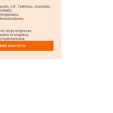
ción, CIF, Teléfono, Domicilio.
BORME).
y Empleados.
dministradores.
s en otras empresas.
 sobre la empresa.
 complementaria.
ORME GRATUITO