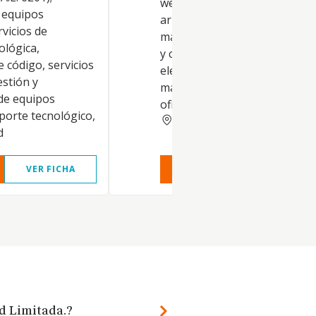
web y servicios asociados. -V
 equipos
arrendamiento -no financiero
rvicios de
máquinas de oficina, ordena
ológica,
y cualesquiera otros equipos
 código, servicios
electrónicos. -Reparación y
estión y
mantenimiento de máquinas 
de equipos
oficina, orde
porte tecnológico,
CASTELLON
d
VER FICHA
VER INFORME
VER FIC
ad Limitada.?