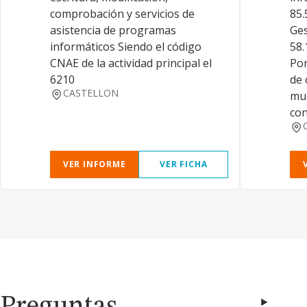
comprobación y servicios de
85.
asistencia de programas
Ges
informáticos Siendo el código
58.
CNAE de la actividad principal el
Por
6210
de 
CASTELLON
mue
con
VER INFORME
VER FICHA