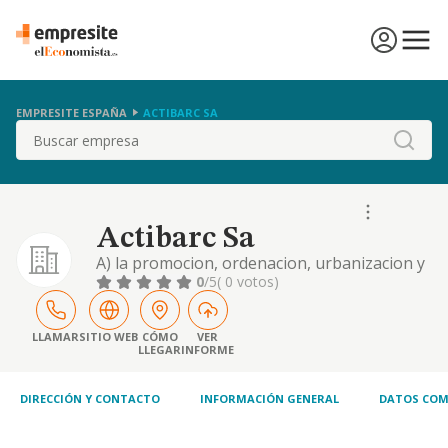
EMPRESITE ESPAÑA
ACTIBARC SA
Buscar
Actibarc Sa
A) la promocion, ordenacion, urbanizacion y
parcelacion de terrenos, propios o ajenos,
0
/5
( 0 votos)
mediante la realizacion de las actuaciones
urbanisticas oportunas, asi como las obras,
construcciones, instalaciones, servicios o cua
LLAMAR
SITIO WEB
CÓMO
VER
LLEGAR
INFORME
DIRECCIÓN Y CONTACTO
INFORMACIÓN GENERAL
DATOS COM