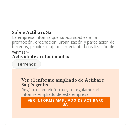
Sobre Actibarc Sa
La empresa informa que su actividad es a) la
promoción, ordenacion, urbanización y parcelacion de
terrenos, propios o ajenos, mediante la realización de
las actuaciones urbanisticas oportunas, así como las
Ver más
obras, construcciones, instalaciones, servicios o cua. La
Actividades relacionadas
empresa está registrada como Sociedad Anónima.
Terrenos
Tiene CNAE: 6820 - 'Alquiler de bienes inmobiliarios por
cuenta propia'. No realiza actividad de importación y/o
exportación.
Ver el informe ampliado de Actibarc
Para comunicarse con sus oficinas, el número de
Sa ¡Es gratis!
teléfono es 922417611 y la dirección de correo es
Regístrate en eInforma y te regalamos el
jarodriguez@lp-agrucan.com
.
Informe Ampliado de esta empresa.
VER INFORME AMPLIADO DE ACTIBARC
La sociedad
Actibarc S.A
, NIF A38202305, se
SA
encuentra en Avenida El Puente núm. 44, (38700), en el
municipio de Santa Cruz De La Palma, en Santa Cruz De
Tenerife, Islas Canarias.
En base a la información de la que dispone INFORMA
sobre 132.555 compañías, en el ámbito nacional la