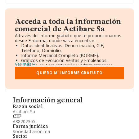
Acceda a toda la información
comercial de Actibarc Sa
A través del informe gratuito que te proporcionamos
desde Einforma, donde vas a encontrar:
Datos identificativos: Denominación, CIF,
Teléfono, Domicilio.
Informe Mercantil Completo (BORME).
Gráficos de Evolución Ventas y Empleados.
Ver más
Consejo de Administración y Administradores.
Directivos y Ejecutivos.
QUIERO MI INFORME GRATUITO
Accionistas.
Participaciones y Vinculaciones en otras empresas.
Artículos de prensa publicados sobre la empresa.
Información oficial y registral complementaria.
Información general
Razón social
Actibarc Sa
CIF
A38202305
Forma jurídica
Sociedad anónima
Sector