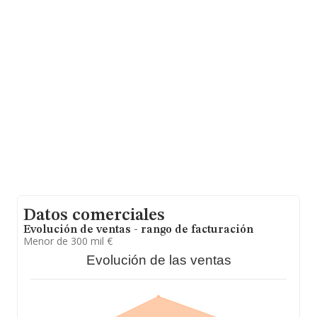
facturación alcanza la cifra de 22.737 millones de euros
y el promedio de la facturación de ventas entre todas
las compañías asciende a los 171 mil euros. Teniendo
en cuenta la información sobre Santa Cruz De Tenerife,
en la base de datos INFORMA constan 2614 empresas,
con ventas en 2024 de hasta 330 millones de euros.
Finalmente, para completar los datos de sector, en
2024, la media de empleados es de 1; la media de
antigüedad desde la constitución es de 24 años.
Datos comerciales
Evolución de ventas - rango de facturación
Menor de 300 mil €
Evolución de las ventas