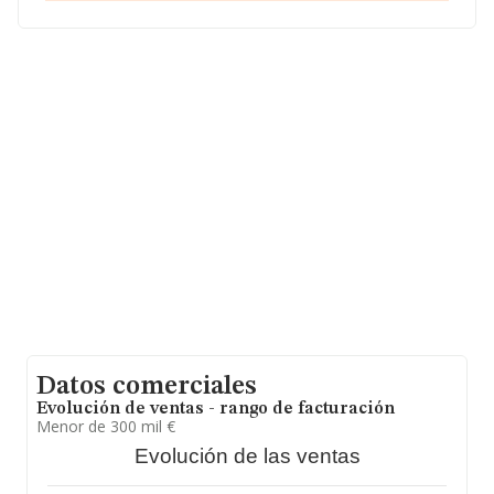
hasta 231.218 empresas, en el ámbito nacional la
facturación alcanza la cifra de 29.817 millones de euros
y en 2023 la media de facturación de ventas entre todas
las compañías alcanza los 128 mil euros,
encontrándose la facturación de la empresa por encima
del promedio. Para aportar ulterior información de
interés en el ámbito sectorial, la antigüedad desde la
constitución es de 20 años. La media de empleados es
de 1.
Datos comerciales
Evolución de ventas - rango de facturación
Menor de 300 mil €
Evolución de las ventas