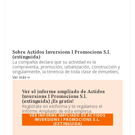
Sobre Actidos Inversions I Promocions S.l.
(extinguida)
La compañía declara que su actividad es la
compraventa, promoción, urbanización, construcción y
singularmente, la tenencia de toda clase de inmuebles,
ya sean viviendas, locales de negocio o industriales, etc.
Ver más
La sociedad está inscrita en el Registro Mercantil como
Sociedad Limitada. Clasifica su actividad CNAE como
'%cnae%', código 6812. La compañía no tiene actividad
Ver el informe ampliado de Actidos
en mercados exteriores.
Inversions I Promocions S.l.
(extinguida) ¡Es gratis!
La sociedad
Actidos Inversions I Promocions S.L.
Regístrate en eInforma y te regalamos el
(extinguida)
, con número de identificación fiscal
Informe Ampliado de esta empresa.
B67045518, tiene su domicilio social establecido en
VER INFORME AMPLIADO DE ACTIDOS
Ronda Francesc Camprodon núm. 13 Despatxos 2 3,
INVERSIONS I PROMOCIONS S.L.
(EXTINGUIDA)
(08500), Vic, en Barcelona, Cataluña.
En relación con el sector y disponiendo de los datos de