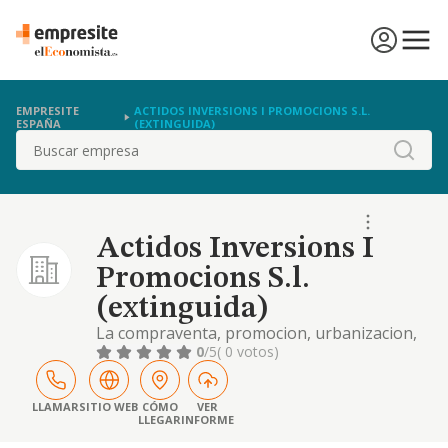
EMPRESITE
ACTIDOS INVERSIONS I PROMOCIONS S.L.
ESPAÑA
(EXTINGUIDA)
Buscar
Actidos Inversions I
Promocions S.l.
(extinguida)
La compraventa, promocion, urbanizacion,
construccion y singularmente, la tenencia de
0
/5
( 0 votos)
toda clase de inmuebles, ya sean viviendas,
locales de negocio o industriales, etc
LLAMAR
SITIO WEB
CÓMO
VER
LLEGAR
INFORME