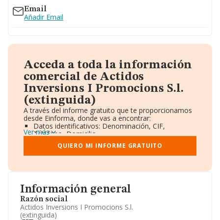
Email
Añadir Email
Acceda a toda la información
comercial de Actidos
Inversions I Promocions S.l.
(extinguida)
A través del informe gratuito que te proporcionamos
desde Einforma, donde vas a encontrar:
Datos identificativos: Denominación, CIF,
Ver más
Teléfono, Domicilio.
Informe Mercantil Completo (BORME).
QUIERO MI INFORME GRATUITO
Gráficos de Evolución Ventas y Empleados.
Consejo de Administración y Administradores.
Directivos y Ejecutivos.
Accionistas.
Participaciones y Vinculaciones en otras empresas.
Información general
Artículos de prensa publicados sobre la empresa.
Información oficial y registral complementaria.
Razón social
Actidos Inversions I Promocions S.l.
(extinguida)