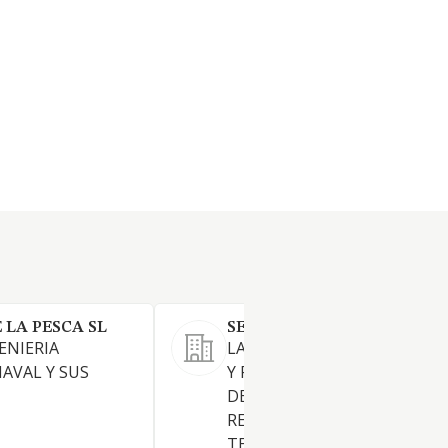
 LA PESCA SL
SEIJAS GABINETE PERICIAL
ENIERIA
LA REALIZACION DE TASACI
NAVAL Y SUS
Y PERITACIONES DE TODA C
DE BIENES INMUEBLES Y LA
REALIZACION DE PROYECTO
TECNICOS DE OBRA CIVIL Y 