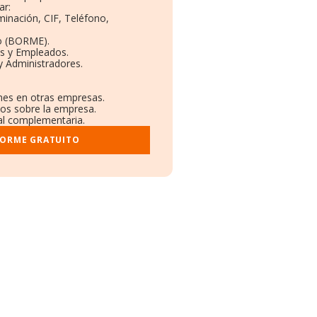
ar:
minación, CIF, Teléfono,
o (BORME).
as y Empleados.
y Administradores.
ones en otras empresas.
dos sobre la empresa.
ral complementaria.
FORME GRATUITO