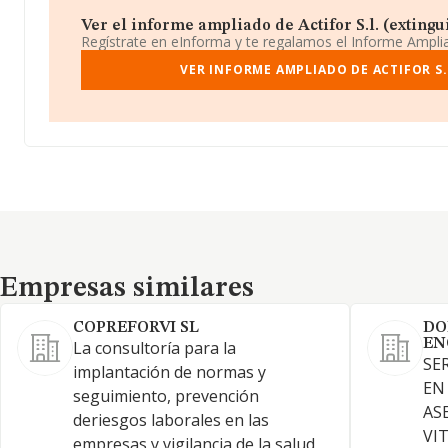
Ver el informe ampliado de Actifor S.l. (extingui
Regístrate en eInforma y te regalamos el Informe Ampl
VER INFORME AMPLIADO DE ACTIFOR S.
Empresas similares
Empresas similares
COPREFORVI SL
DO
EN
La consultoría para la
SE
implantación de normas y
EN
seguimiento, prevención
AS
deriesgos laborales en las
VI
empresas y vigilancia de la salud,