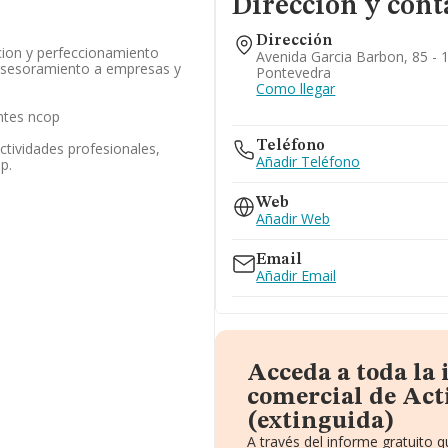
Dirección y cont
Dirección
cion y perfeccionamiento
Avenida Garcia Barbon, 85 - 1
 asesoramiento a empresas y
Pontevedra
Como llegar
ntes ncop
Teléfono
tividades profesionales,
Añadir Teléfono
.p.
Web
Añadir Web
Email
Añadir Email
Acceda a toda la
comercial de Acti
(extinguida)
A través del informe gratuito