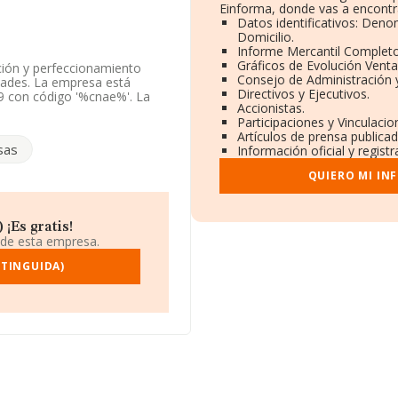
Einforma, donde vas a encontr
Datos identificativos: Deno
Domicilio.
Informe Mercantil Complet
Gráficos de Evolución Vent
ación y perfeccionamiento
Consejo de Administración 
dades. La empresa está
Directivos y Ejecutivos.
9 con código '%cnae%'. La
Accionistas.
Participaciones y Vinculaci
Artículos de prensa publica
ne domicilio fiscal en Avenida
sas
Información oficial y regist
Galicia.
QUIERO MI IN
ertenecientes al sector, a
y la media entre todas las
ión de la provincia
arecen 343 empresas, cuyas
 ¡Es gratis!
r la información relativa a
 de esta empresa.
üedad desde la constitución
XTINGUIDA)