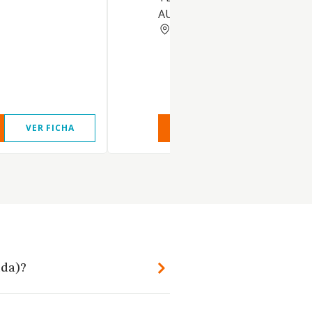
AUTOMACION.
PONTEVEDRA
VER FICHA
VER INFORME
VER FIC
ida)?