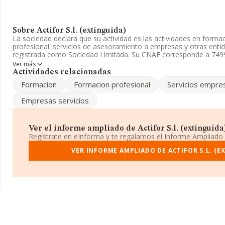
Sobre Actifor S.l. (extinguida)
La sociedad declara que su actividad es las actividades en form
profesional. servicios de asesoramiento a empresas y otras enti
registrada como Sociedad Limitada. Su CNAE corresponde a 749
compañía no tiene actividad en mercados exteriores.
Ver más
Actividades relacionadas
La sociedad española
Actifor S.L. (extinguida)
, B36857803, tie
Formacion
Formacion profesional
Servicios empre
Garcia Barbon núm. 85 1, (36201), Vigo, provincia de Pontevedra, 
Empresas servicios
Con los datos a disposición de INFORMA sobre 26.323 empresas p
nivel nacional la facturación asciende a 11.946 millones de euros 
compañías es de 453 mil euros de ventas. Respecto a la informac
(hablamos de Pontevedra), en la base de datos de INFORMA ap
Ver el informe ampliado de Actifor S.l. (extinguida)
ventas han obtenido los 63 millones de euros. Con el fin de amplia
Regístrate en eInforma y te regalamos el Informe Ampliado
las compañías, los empleados de media son 4; la media de antig
es de 18 años.
VER INFORME AMPLIADO DE ACTIFOR S.L. (E