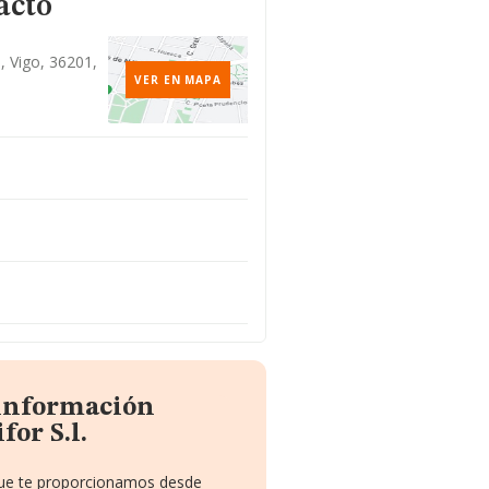
acto
, Vigo, 36201,
VER EN MAPA
 información
for S.l.
 que te proporcionamos desde