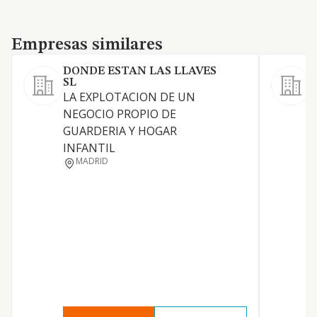
Empresas similares
Empresas similares
DONDE ESTAN LAS LLAVES
SL
S
LA EXPLOTACION DE UN
1
NEGOCIO PROPIO DE
a
GUARDERIA Y HOGAR
i
INFANTIL
d
MADRID
s
i
t
p
c
d
L
a