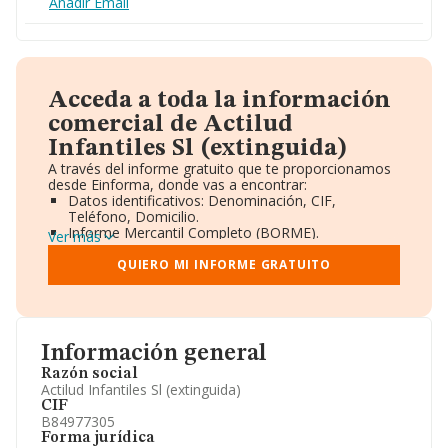
Añadir Email
Acceda a toda la información
comercial de Actilud
Infantiles Sl (extinguida)
A través del informe gratuito que te proporcionamos
desde Einforma, donde vas a encontrar:
Datos identificativos: Denominación, CIF,
Teléfono, Domicilio.
Informe Mercantil Completo (BORME).
Ver más
Gráficos de Evolución Ventas y Empleados.
Consejo de Administración y Administradores.
QUIERO MI INFORME GRATUITO
Directivos y Ejecutivos.
Accionistas.
Participaciones y Vinculaciones en otras empresas.
Artículos de prensa publicados sobre la empresa.
Información oficial y registral complementaria.
Información general
Razón social
Actilud Infantiles Sl (extinguida)
CIF
B84977305
Forma jurídica