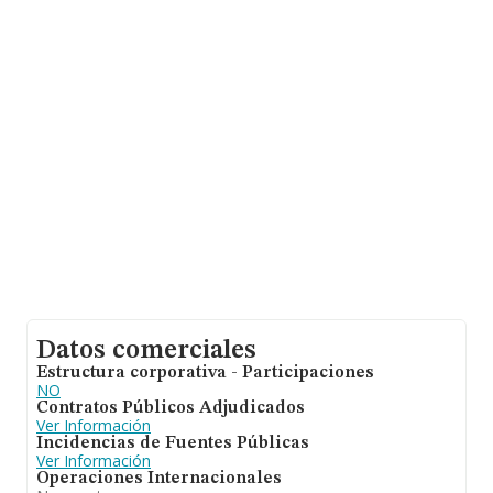
en cuenta la información sobre Madrid, en la base de
datos de INFORMA aparecen 432 empresas, cuyas
ventas han obtenido los 26 millones de euros. Para
aportar ulterior información de interés en el ámbito
sectorial, la antigüedad alcanza los 17 años desde la
constitución. La media de empleados es de 3.
Datos comerciales
Estructura corporativa - Participaciones
NO
Contratos Públicos Adjudicados
Ver Información
Incidencias de Fuentes Públicas
Ver Información
Operaciones Internacionales