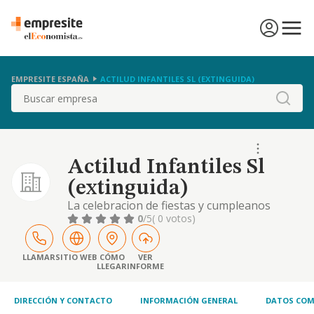
EMPRESITE ESPAÑA
ACTILUD INFANTILES SL (EXTINGUIDA)
Buscar
Actilud Infantiles Sl
(extinguida)
La celebracion de fiestas y cumpleanos
infantiles, la prestacion de servicios de
0
/5
( 0 votos)
guarderia y ensenanza de educacion infantil,
el desarrollo de actividades ludicas,
recreativas y de ocio infantiles
LLAMAR
SITIO WEB
CÓMO
VER
LLEGAR
INFORME
DIRECCIÓN Y CONTACTO
INFORMACIÓN GENERAL
DATOS COM