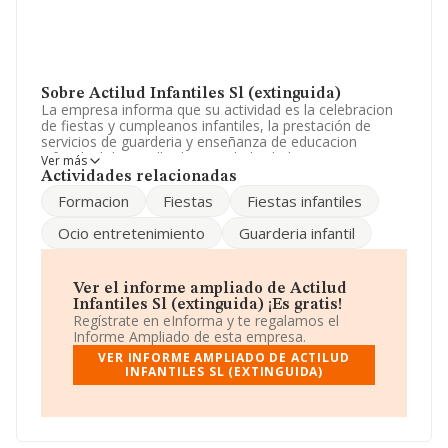
Sobre Actilud Infantiles Sl (extinguida)
La empresa informa que su actividad es la celebracion
de fiestas y cumpleanos infantiles, la prestación de
servicios de guarderia y enseñanza de educacion
infantil, el desarrollo de actividades ludicas, recreativas y
Ver más
de ocio infantiles. La sociedad está inscrita en el
Actividades relacionadas
Registro Mercantil como Sociedad Limitada. Su CNAE
Formacion
Fiestas
Fiestas infantiles
corresponde a 8891 con código 'Actividades de cuidado
diurno de niños'. No realiza actividad de importación y/o
Ocio entretenimiento
Guarderia infantil
exportación.
Para llamar las oficinas se puede hacer a través del
número 918081951.
Ver el informe ampliado de Actilud
Infantiles Sl (extinguida) ¡Es gratis!
La compañía
Actilud Infantiles S.L (extinguida)
, NIF
Regístrate en eInforma y te regalamos el
B84977305, tiene domicilio fiscal en Avenida De
Informe Ampliado de esta empresa.
Hispanoamerica núm. 50 Loc, (28341), Valdemoro,
VER INFORME AMPLIADO DE ACTILUD
Madrid.
INFANTILES SL (EXTINGUIDA)
En base a la información de la que dispone INFORMA
sobre 1.771 compañías, a nivel nacional la facturación
asciende a 110 millones de euros y la media entre todas
las compañías es de 62 mil euros de ventas. Teniendo