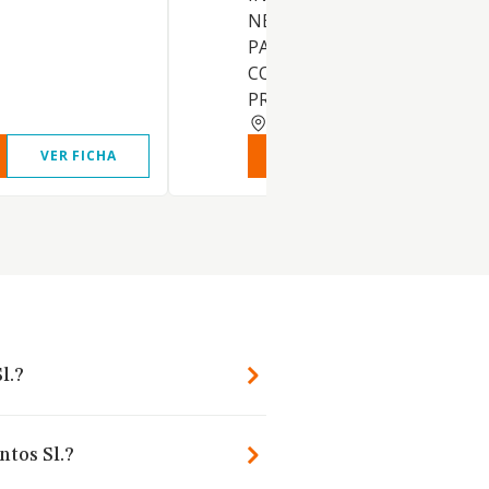
NECESARIA O CONVENIENTE
PARA CONSEGUIR DICHO OB
COMO PUBLICIDAD, CATERI
PROMOCION..
MADRID
VER FICHA
VER INFORME
VER FIC
l.?
ntos Sl.?