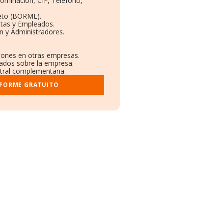
nominación, CIF, Teléfono,
eto (BORME).
ntas y Empleados.
n y Administradores.
ciones en otras empresas.
cados sobre la empresa.
stral complementaria.
NFORME GRATUITO