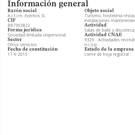
Información general
Razón social
Objeto social
A.c.t.i.m. Eventos Sl.
Turismo, hosteleria resta
instalaciones mantenimient
CIF
B87303822
Actividad
Salas de baile y discoteca
Forma jurídica
Sociedad limitada unipersonal
Actividad CNAE
9329 - Actividades recrea
Sector
Otros servicios
n.c.o.p.
Fecha de constitución
Estado de la empresa
17-6-2015
Cierre de hoja registral