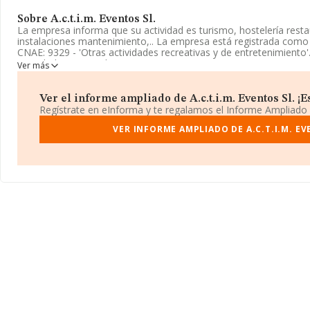
Sobre A.c.t.i.m. Eventos Sl.
La empresa informa que su actividad es turismo, hostelería resta
instalaciones mantenimiento,.. La empresa está registrada como
CNAE: 9329 - 'Otras actividades recreativas y de entretenimiento
actividad en mercados exteriores.
Ver más
La compañía
A.C.T.I.M. Eventos S.L
, con número de identificac
situada en Calle Del Pintor Rafael Boti núm. 12 Piso 4 C, (28330)
Ver el informe ampliado de A.c.t.i.m. Eventos Sl. ¡Es
De La Vega, Madrid.
Regístrate en eInforma y te regalamos el Informe Ampliado
En relación con el sector y disponiendo de los datos de hasta 16
VER INFORME AMPLIADO DE A.C.T.I.M. EV
la facturación asciende a 2.874 millones de euros y el promedio d
entre todas las compañías asciende a los 179 mil euros. En cuanto
provincia de Madrid, en la base de datos INFORMA constan 324
obtenido los 627 millones de euros. Por último, con el fin de ampli
ámbito de la empresa, la media de empleados es de 2. La antigü
la constitución.