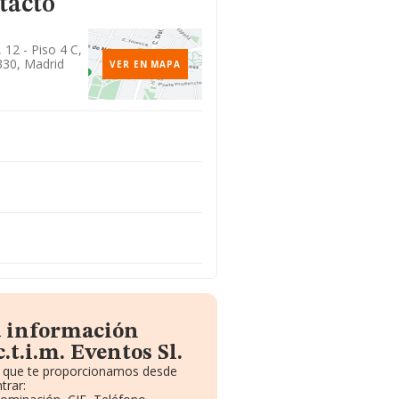
tacto
 12 - Piso 4 C,
330, Madrid
VER EN MAPA
a información
.t.i.m. Eventos Sl.
to que te proporcionamos desde
trar: