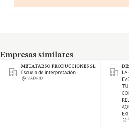
Empresas similares
Empresas similares
METATARSO PRODUCCIONES SL
DE
Escuela de interpretación
LA
MADRID
EV
TU
CO
RE
AQ
EX