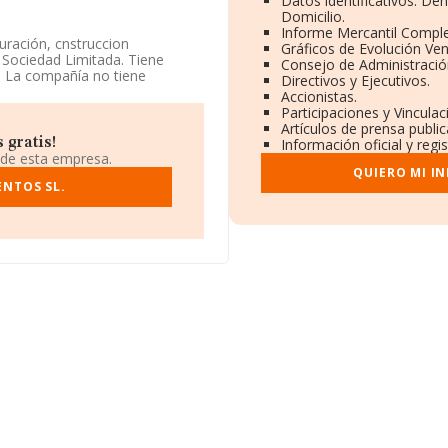
Datos identificativos: De
Domicilio.
Informe Mercantil Compl
uración, cnstruccion
Gráficos de Evolución Ve
 Sociedad Limitada. Tiene
Consejo de Administració
'. La compañía no tiene
Directivos y Ejecutivos.
Accionistas.
Participaciones y Vincula
ión fiscal B87303822, está
Artículos de prensa publi
, en el municipio de San Martin
 gratis!
Información oficial y regi
 de esta empresa.
QUIERO MI I
.000 empresas, a nivel nacional
ENTOS SL.
e la facturación de ventas
 a la información relativa a la
3 empresas, cuyas ventas han
ar la información relativa al
edad alcanza los 14 años desde