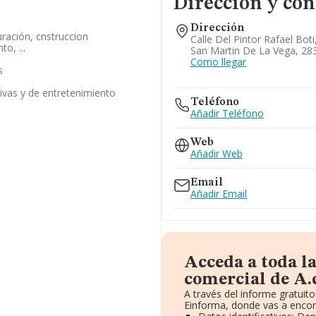
Dirección y con
Dirección
uración, cnstruccion
Calle Del Pintor Rafael Boti,
o, ...
San Martin De La Vega, 28
Como llegar
s
tivas y de entretenimiento
Teléfono
Añadir Teléfono
Web
Añadir Web
Email
Añadir Email
Acceda a toda l
comercial de A.c
A través del informe gratui
Einforma, donde vas a encon