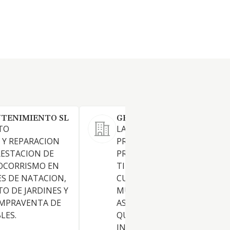
TENIMIENTO SL
GRUPO PREMIER REMEMBER
TO
LA ORGANIZACION,
 Y REPARACION
PRODUCCION, REALIZACION,
RESTACION DE
PROMOCION Y VENTA DE T
SOCORRISMO EN
TIPO DE ESPECTACULOS
ES DE NATACION,
CULTURALES, ARTISTICOS,
O DE JARDINES Y
MUSICALES O DE OTRA INDO
OMPRAVENTA DE
ASI COMO CUALQUIER ACTI
LES.
QUE, DIRECTA O
INDIRECTAMENTE, SEA