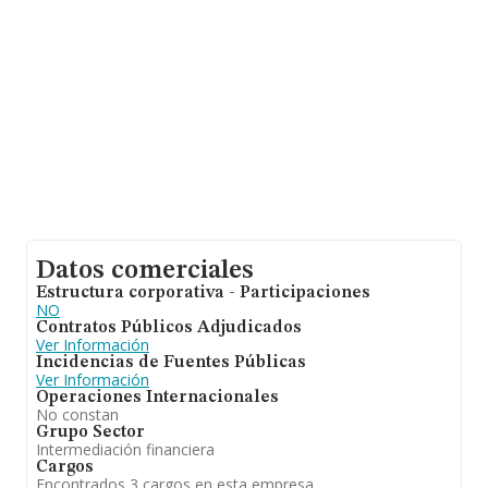
INFORMA constan 15382 empresas, cuyas ventas han
alcanzado los 34.660 millones de euros. Como
información adicional de interés, los empleados de
media son 2. La media de antigüedad desde la
constitución es de 8 años.
Datos comerciales
Estructura corporativa - Participaciones
NO
Contratos Públicos Adjudicados
Ver Información
Incidencias de Fuentes Públicas
Ver Información
Operaciones Internacionales
No constan
Grupo Sector
Intermediación financiera
Cargos
Encontrados 3 cargos en esta empresa