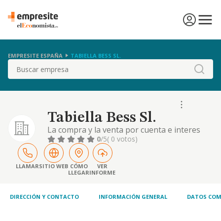
EMPRESITE ESPAÑA
TABIELLA BESS SL.
Buscar
Tabiella Bess Sl.
La compra y la venta por cuenta e interes
propio, acciones, participaciones y en
0
/5
( 0 votos)
general de activos y valores financieros,
empresariales o de cualquier otra clase con
intervecion en su caso, de los mediadores
LLAMAR
SITIO WEB
CÓMO
VER
LLEGAR
INFORME
que legal o reglamentariamente deban
hacerlo
DIRECCIÓN Y CONTACTO
INFORMACIÓN GENERAL
DATOS COM