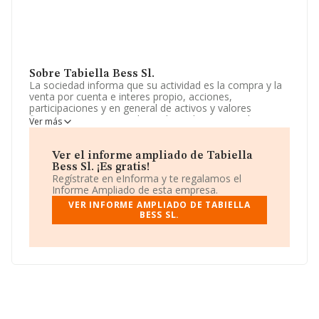
Sobre Tabiella Bess Sl.
La sociedad informa que su actividad es la compra y la
venta por cuenta e interes propio, acciones,
participaciones y en general de activos y valores
financieros, empresariales o de cualquier otra clase con
Ver más
intervecion en su caso, de los mediadores que legal o
reglamentariamente deban hacerlo. La empresa está
registrada como Sociedad Limitada. Clasifica su
Ver el informe ampliado de Tabiella
actividad CNAE como '%cnae%', código 6421. La
Bess Sl. ¡Es gratis!
sociedad no tiene actividad en mercados exteriores.
Regístrate en eInforma y te regalamos el
Informe Ampliado de esta empresa.
La empresa española
Tabiella Bess S.L
, con NIF
VER INFORME AMPLIADO DE TABIELLA
B56455033, tiene domicilio fiscal en Paseo Castellana
BESS SL.
núm. 53 Plt 1, (28046), en el municipio de Madrid,
Madrid.
En relación con el sector y disponiendo de los datos de
hasta 45.306 empresas, en el ámbito nacional la
facturación alcanza la cifra de 71.120 millones de euros
y la media entre todas las compañías es de 1 millón de
euros de ventas. Respecto a la información de la
provincia (hablamos de Madrid), en la base de datos