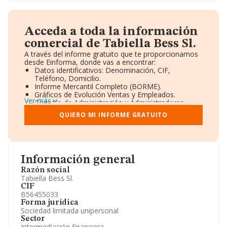
Acceda a toda la información
comercial de Tabiella Bess Sl.
A través del informe gratuito que te proporcionamos
desde Einforma, donde vas a encontrar:
Datos identificativos: Denominación, CIF,
Teléfono, Domicilio.
Informe Mercantil Completo (BORME).
Gráficos de Evolución Ventas y Empleados.
Ver más
Consejo de Administración y Administradores.
Directivos y Ejecutivos.
QUIERO MI INFORME GRATUITO
Accionistas.
Participaciones y Vinculaciones en otras empresas.
Artículos de prensa publicados sobre la empresa.
Información oficial y registral complementaria.
Información general
Razón social
Tabiella Bess Sl.
CIF
B56455033
Forma jurídica
Sociedad limitada unipersonal
Sector
Intermediación financiera