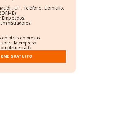
ación, CIF, Teléfono, Domicilio.
(BORME).
y Empleados.
dministradores.
es en otras empresas.
s sobre la empresa.
l complementaria.
ORME GRATUITO