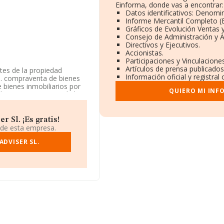
Einforma, donde vas a encontrar:
Datos identificativos: Denomin
Informe Mercantil Completo 
Gráficos de Evolución Ventas 
Consejo de Administración y A
Directivos y Ejecutivos.
Accionistas.
Participaciones y Vinculacion
Artículos de prensa publicado
ntes de la propiedad
Información oficial y registra
ia. compraventa de bienes
e bienes inmobiliarios por
QUIERO MI INF
d CNAE es 'Agentes de la
ctividad en mercados
 Sl. ¡Es gratis!
, está situada en Calle
 de esta empresa.
ndalucía.
ADVISER SL.
22 compañías, en el
 de euros y el promedio de
s 79 mil euros. Teniendo
e INFORMA aparecen 5741
ar ulterior información de
a media de antigüedad