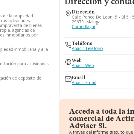
Dirección y conta
Dirección
es de la propiedad
Calle Ponce De Leon, 5 - Bl 5 1
tras actividades:
29679, Malaga
compraventa de bienes
Como llegar
propia. agencias de
nes inmobiliarios por
Teléfono
Añadir Teléfono
opiedad inmobiliaria y a la
Web
mediación para actividades
Añadir Web
gación de depósito de
Email
Añadir Email
Acceda a toda la 
comercial de Acti
Adviser Sl.
A través del informe gratuito qu