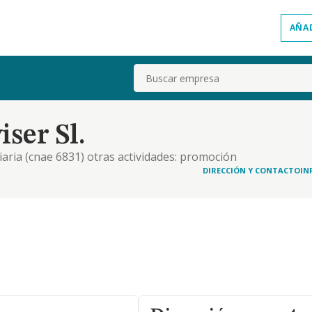
AÑA
Buscar
ser Sl.
liaria (cnae 6831) otras actividades: promoción
or cuenta propia. agencias de publicidad. alquiler
DIRECCIÓN Y CONTACTO
IN