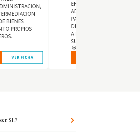
ENAJENACION, PROMOCION,
DMINISTRACION,
ADMINISTRACION Y
TERMEDIACION
PARCELACION DE TERRENOS
DE BIENES
DEMAS ACTIVIDADES RELAT
NTO PROPIOS
A LA ORDENACION Y USO DE
EROS.
SUE
MALAGA
VER FICHA
VER INFORME
VER FIC
er Sl.?