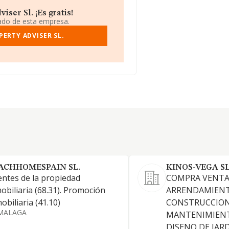
ser Sl. ¡Es gratis!
iado de esta empresa.
ERTY ADVISER SL.
ACHHOMESPAIN SL.
KINOS-VEGA S
ntes de la propiedad
COMPRA VENTA
obiliaria (68.31). Promoción
ARRENDAMIENT
obiliaria (41.10)
CONSTRUCCION
MALAGA
MANTENIMIENT
DISENO DE JARD