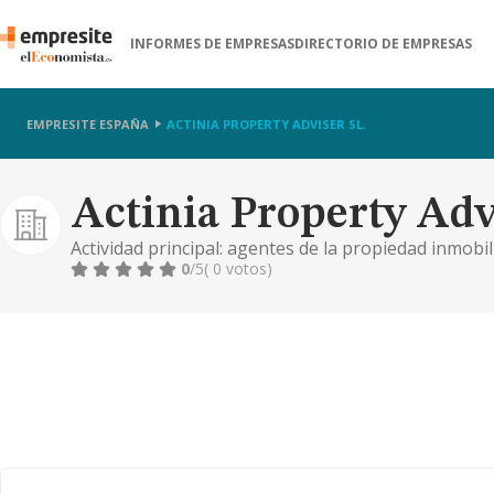
INFORMES DE EMPRESAS
DIRECTORIO DE EMPRESAS
EMPRESITE ESPAÑA
ACTINIA PROPERTY ADVISER SL.
Actinia Property Advi
Actividad principal: agentes de la propiedad inmobi
inmobiliaria. compraventa de bienes inmobiliarios p
0
/5
( 0 votos)
de bienes inmobiliarios por cuenta propia