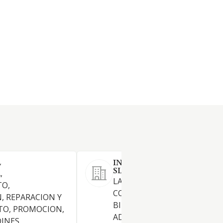
L
INVERSIONES CERRO ART
SL
,
LA INTERMEDIACION EN LA
O,
COMPRA, VENTA Y ALQUILER
, REPARACION Y
BIENES INMUEBLES. LA
O, PROMOCION,
ADQUISICION, TENENCIA,
INES,