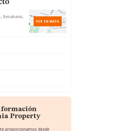
cto
5, Benahavis,
VER EN MAPA
información
nia Property
e te proporcionamos desde