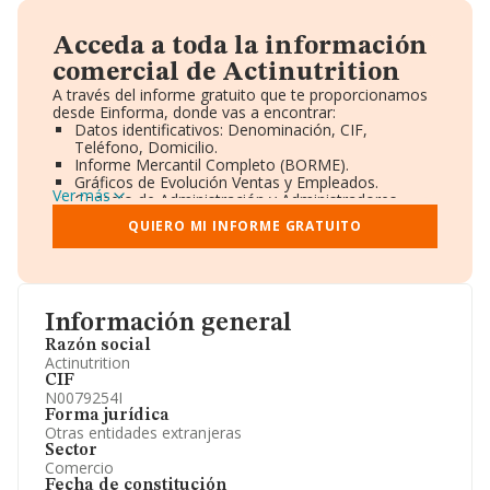
Acceda a toda la información
comercial de Actinutrition
A través del informe gratuito que te proporcionamos
desde Einforma, donde vas a encontrar:
Datos identificativos: Denominación, CIF,
Teléfono, Domicilio.
Informe Mercantil Completo (BORME).
Gráficos de Evolución Ventas y Empleados.
Ver más
Consejo de Administración y Administradores.
Directivos y Ejecutivos.
QUIERO MI INFORME GRATUITO
Accionistas.
Participaciones y Vinculaciones en otras empresas.
Artículos de prensa publicados sobre la empresa.
Información oficial y registral complementaria.
Información general
Razón social
Actinutrition
CIF
N0079254I
Forma jurídica
Otras entidades extranjeras
Sector
Comercio
Fecha de constitución