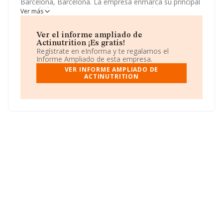
Barcelona, Barcelona. La empresa enmarca su principal
actividad CNAE como 4690 - Comercio al por mayor no
Ver más
especializado.
Actinutrition
toma la forma jurídica de
Otras entidades extranjeras.
Ver el informe ampliado de
Actinutrition ¡Es gratis!
Regístrate en eInforma y te regalamos el
Informe Ampliado de esta empresa.
VER INFORME AMPLIADO DE
ACTINUTRITION