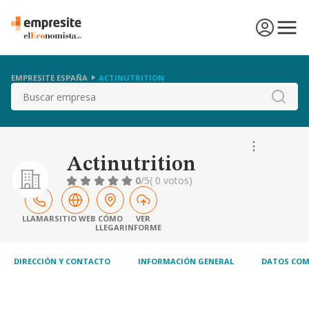
EMPRESITE ESPAÑA
ACTINUTRITION
Buscar
Actinutrition
0
/5
( 0 votos)
LLAMAR
SITIO WEB
CÓMO
VER
LLEGAR
INFORME
DIRECCIÓN Y CONTACTO
INFORMACIÓN GENERAL
DATOS COM