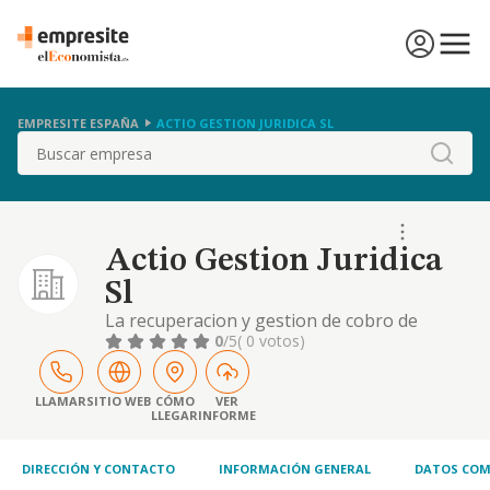
EMPRESITE ESPAÑA
ACTIO GESTION JURIDICA SL
Buscar
Actio Gestion Juridica
Sl
La recuperacion y gestion de cobro de
creditos por via extrajudicial o contenciosa,
0
/5
( 0 votos)
sirviendose en este ultimo caso de los
profesionales competentes.la realizacion de
bienes mediante subasta por encargo de
LLAMAR
SITIO WEB
CÓMO
VER
LLEGAR
INFORME
terceros, cons
DIRECCIÓN Y CONTACTO
INFORMACIÓN GENERAL
DATOS COM