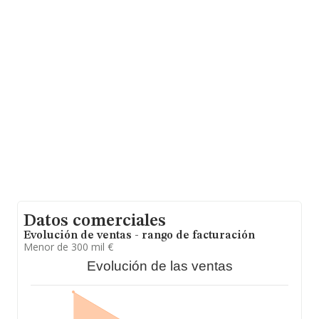
relativa a la provincia de Murcia, en la base de datos de
INFORMA aparecen 739 empresas, con ventas en 2024
de hasta 55 millones de euros. Finalmente, para
completar los datos de sector, en 2024, los empleados
de media son 2; la media de antigüedad desde la
constitución es de 14 años.
Datos comerciales
Evolución de ventas - rango de facturación
Menor de 300 mil €
Evolución de las ventas