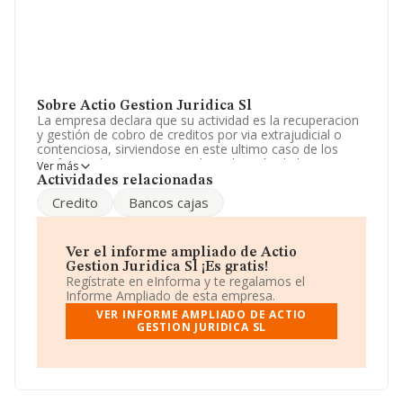
Sobre Actio Gestion Juridica Sl
La empresa declara que su actividad es la recuperacion
y gestión de cobro de creditos por via extrajudicial o
contenciosa, sirviendose en este ultimo caso de los
profesionales competentes.la realización de bienes
Ver más
mediante subasta por encargo de terceros, cons. La
Actividades relacionadas
sociedad está inscrita en el Registro Mercantil como
Credito
Bancos cajas
Sociedad Limitada. Su CNAE corresponde a 6910 con
código 'Actividades jurídicas'. La sociedad no tiene
actividad en mercados exteriores.
Ver el informe ampliado de Actio
La empresa
Actio Gestión Juridica S.L
, con CIF
Gestion Juridica Sl ¡Es gratis!
B73590978, tiene domicilio fiscal en Calle Gran Via
Regístrate en eInforma y te regalamos el
Escultor Francisco Salzillo núm. 30 Piso 5 Dr, (30005),
Informe Ampliado de esta empresa.
en el municipio de Murcia, Murcia.
VER INFORME AMPLIADO DE ACTIO
GESTION JURIDICA SL
En relación con el sector y disponiendo de los datos de
hasta 28.030 empresas, en el ámbito nacional la
facturación alcanza la cifra de 6.290 millones de euros y
se calcula un promedio de facturación de 224 mil euros
entre todas las compañías. En cuanto a la información