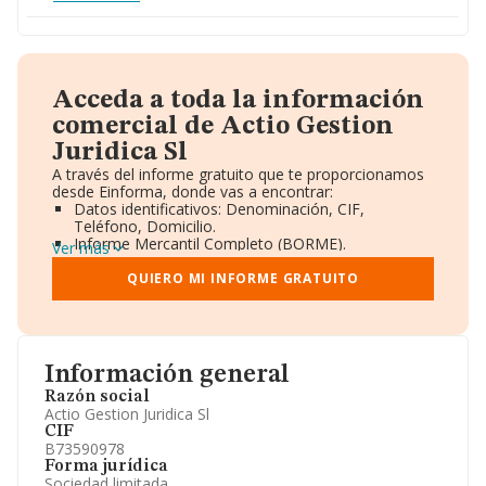
Acceda a toda la información
comercial de Actio Gestion
Juridica Sl
A través del informe gratuito que te proporcionamos
desde Einforma, donde vas a encontrar:
Datos identificativos: Denominación, CIF,
Teléfono, Domicilio.
Informe Mercantil Completo (BORME).
Ver más
Gráficos de Evolución Ventas y Empleados.
Consejo de Administración y Administradores.
QUIERO MI INFORME GRATUITO
Directivos y Ejecutivos.
Accionistas.
Participaciones y Vinculaciones en otras empresas.
Artículos de prensa publicados sobre la empresa.
Información oficial y registral complementaria.
Información general
Razón social
Actio Gestion Juridica Sl
CIF
B73590978
Forma jurídica
Sociedad limitada