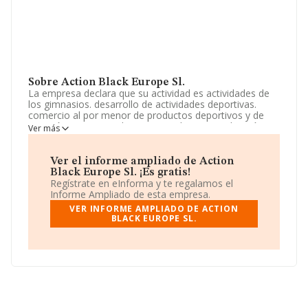
Sobre Action Black Europe Sl.
La empresa declara que su actividad es actividades de
los gimnasios. desarrollo de actividades deportivas.
comercio al por menor de productos deportivos y de
nutrición. comercio al por menor de ropa. realización y
Ver más
organización de actividades deportivas, recreativas y
lúdicas. servicio de cafetería / bar con y sin comida.
actividad princi. La sociedad está registrada como
Ver el informe ampliado de Action
Sociedad Limitada. La actividad de referencia CNAE
Black Europe Sl. ¡Es gratis!
corresponde a 'Actividades de los gimnasios', cuyo
Regístrate en eInforma y te regalamos el
Código es 9313. La compañía no tiene actividad en
Informe Ampliado de esta empresa.
mercados exteriores.
VER INFORME AMPLIADO DE ACTION
BLACK EUROPE SL.
La empresa española
Action Black Europe S.L
, con
CIF B56472848, se encuentra en Calle Getafe núm. 3 Plt
1, (28912), en el municipio de Leganes, Madrid.
Con los datos a disposición de INFORMA sobre 4.711
empresas pertenecientes al sector, en el ámbito
nacional la facturación alcanza la cifra de 742 millones
de euros y el promedio de la facturación de ventas