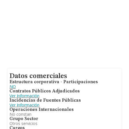
entre todas las compañías asciende a los 157 mil euros.
Respecto a la información de la provincia (hablamos de
Madrid), en la base de datos de INFORMA aparecen
1090 empresas, con ventas de 182 millones de euros.
Para aportar ulterior información de interés en el
ámbito sectorial, los empleados de media son 3; la
media de antigüedad desde la constitución es de 9
años.
Datos comerciales
Estructura corporativa - Participaciones
NO
Contratos Públicos Adjudicados
Ver Información
Incidencias de Fuentes Públicas
Ver Información
Operaciones Internacionales
No constan
Grupo Sector
Otros servicios
Cargos