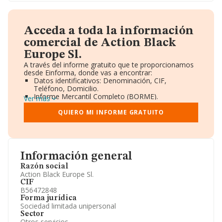
Acceda a toda la información
comercial de Action Black
Europe Sl.
A través del informe gratuito que te proporcionamos
desde Einforma, donde vas a encontrar:
Datos identificativos: Denominación, CIF,
Teléfono, Domicilio.
Informe Mercantil Completo (BORME).
Ver más
Gráficos de Evolución Ventas y Empleados.
Consejo de Administración y Administradores.
QUIERO MI INFORME GRATUITO
Directivos y Ejecutivos.
Accionistas.
Participaciones y Vinculaciones en otras empresas.
Artículos de prensa publicados sobre la empresa.
Información oficial y registral complementaria.
Información general
Razón social
Action Black Europe Sl.
CIF
B56472848
Forma jurídica
Sociedad limitada unipersonal
Sector
Otros servicios