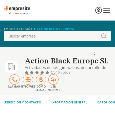
EMPRESITE ESPAÑA
ACTION BLACK EUROPE SL.
Buscar
Action Black Europe Sl.
Actividades de los gimnasios. desarrollo de
actividades deportivas. comercio al por
0
/5
( 0 votos)
menor de productos deportivos y de
nutrición. comercio al por menor de ropa.
realización y organización de actividades
LLAMAR
SITIO WEB
CÓMO
VER
LLEGAR
INFORME
deportivas, recreativas y lúdicas. servicio de
cafetería / bar con y sin comida. actividad
princi
DIRECCIÓN Y CONTACTO
INFORMACIÓN GENERAL
DATOS COM