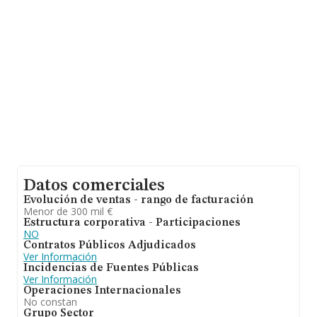
el promedio de la facturación de ventas entre todas las
compañías asciende a los 151 mil euros. En relación con
la información de la provincia de Madrid, en la base de
datos de INFORMA aparecen 7598 empresas, cuyas
ventas en 2020 han alcanzado los 1.380 millones de
euros. Como información adicional de interés, la media
de empleados es de 3; la media de antigüedad desde la
constitución es de 14 años.
Datos comerciales
Evolución de ventas - rango de facturación
Menor de 300 mil €
Estructura corporativa - Participaciones
NO
Contratos Públicos Adjudicados
Ver Información
Incidencias de Fuentes Públicas
Ver Información
Operaciones Internacionales
No constan
Grupo Sector