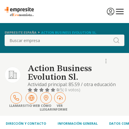
EMPRESITE ESPAÑA
ACTION BUSINESS EVOLUTION SL.
Buscar
Action Business
Evolution Sl.
Actividad principal: 85.59 / otra educación
otras actividades: 70.22 / otras actividades de
0
/5
( 0 votos)
consultoría de gestión empresarial , 47.61 /
comercio al por menor de libros en
establecimientos especializados , 46.19 /
LLAMAR
SITIO WEB
CÓMO
VER
LLEGAR
INFORME
intermediarios del comercio de productos
diversos , 82.30 / organización de..
DIRECCIÓN Y CONTACTO
INFORMACIÓN GENERAL
DATOS COM