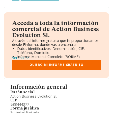
Acceda a toda la información
comercial de Action Business
Evolution Sl.
A través del informe gratuito que te proporcionamos
desde Einforma, donde vas a encontrar:
Datos identificativos: Denominación, CIF,
Teléfono, Domicilio.
Informe Mercantil Completo (BORME).
Ver más
Gráficos de Evolución Ventas y Empleados.
Consejo de Administración y Administradores.
QUIERO MI INFORME GRATUITO
Directivos y Ejecutivos.
Accionistas.
Participaciones y Vinculaciones en otras empresas.
Artículos de prensa publicados sobre la empresa.
Información oficial y registral complementaria.
Información general
Razón social
Action Business Evolution Sl.
CIF
B88444377
Forma jurídica
Sociedad limitada