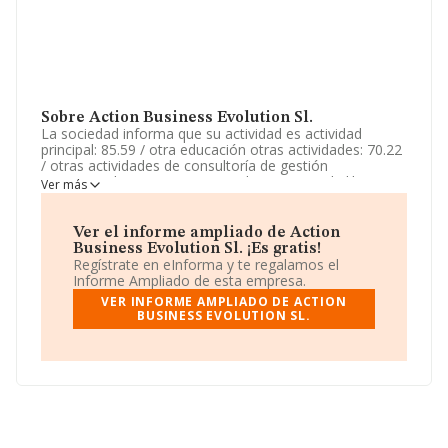
Sobre Action Business Evolution Sl.
La sociedad informa que su actividad es actividad
principal: 85.59 / otra educación otras actividades: 70.22
/ otras actividades de consultoría de gestión
empresarial, 47.61 / comercio al por menor de libros en
Ver más
establecimientos especializados, 46.19 / intermediarios
del comercio de productos diversos, 82.30 /
organización de. La empresa es una Sociedad Limitada.
Ver el informe ampliado de Action
Su CNAE corresponde a 8559 con código 'Otra
Business Evolution Sl. ¡Es gratis!
educación n.c.o.p.'. No realiza actividad de importación
Regístrate en eInforma y te regalamos el
y/o exportación.
Informe Ampliado de esta empresa.
VER INFORME AMPLIADO DE ACTION
Su email es
info@aranchacasanova.com
.
BUSINESS EVOLUTION SL.
La compañía
Action Business Evolution S.L
, CIF
B88444377, se encuentra en Calle Del Principe núm. 2,
(28510), en el municipio de Campo Real, Madrid.
En base a la información de la que dispone INFORMA
sobre 27.784 compañías, en el ámbito nacional la
facturación alcanza la cifra de 4.215 millones de euros y