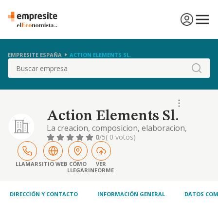
EMPRESITE ESPAÑA
ACTION ELEMENTS SL.
Buscar
Action Elements Sl.
La creacion, composicion, elaboracion,
representacion, distribucion, edicion,
0
/5
( 0 votos)
reproduccion, comercializacion y divulgacion
de producciones artisticas y musicales...
LLAMAR
SITIO WEB
CÓMO
VER
LLEGAR
INFORME
DIRECCIÓN Y CONTACTO
INFORMACIÓN GENERAL
DATOS COM