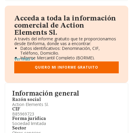
Acceda a toda la información
comercial de Action
Elements Sl.
A través del informe gratuito que te proporcionamos
desde Einforma, donde vas a encontrar:
Datos identificativos: Denominación, CIF,
Teléfono, Domicilio.
Informe Mercantil Completo (BORME).
Ver más
Gráficos de Evolución Ventas y Empleados.
Consejo de Administración y Administradores.
QUIERO MI INFORME GRATUITO
Directivos y Ejecutivos.
Accionistas.
Participaciones y Vinculaciones en otras empresas.
Artículos de prensa publicados sobre la empresa.
Información oficial y registral complementaria.
Información general
Razón social
Action Elements Sl.
CIF
B85969723
Forma jurídica
Sociedad limitada
Sector
Otros servicios