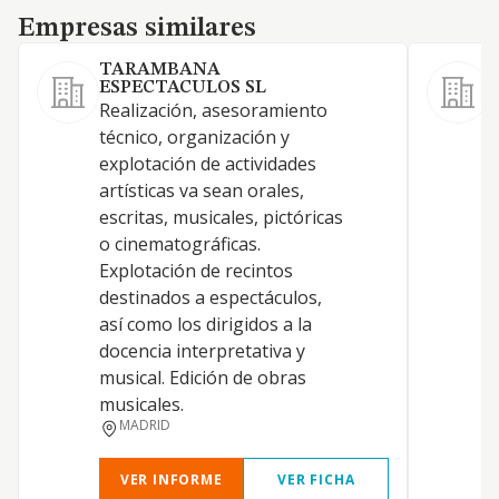
Empresas similares
Empresas similares
TARAMBANA
ESPECTACULOS SL
1
Realización, asesoramiento
T
técnico, organización y
explotación de actividades
T
artísticas va sean orales,
escritas, musicales, pictóricas
o cinematográficas.
Explotación de recintos
destinados a espectáculos,
así como los dirigidos a la
A
docencia interpretativa y
musical. Edición de obras
musicales.
MADRID
VER INFORME
VER FICHA