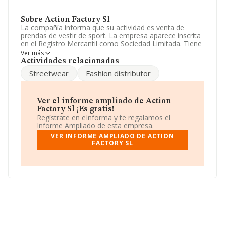
Sobre Action Factory Sl
La compañía informa que su actividad es venta de
prendas de vestir de sport. La empresa aparece inscrita
en el Registro Mercantil como Sociedad Limitada. Tiene
CNAE: 4649 - 'Comercio al por mayor de otros artículos
Ver más
de uso doméstico'. La compañía no tiene actividad en
Actividades relacionadas
mercados exteriores.
Streetwear
Fashion distributor
Su email es
newsletter@action-factory.com
.
La empresa
Action Factory S.L
, con número de
Ver el informe ampliado de Action
identificación fiscal B63582704, está situada en Calle
Factory Sl ¡Es gratis!
Pare Jacint Alegre núm. 21 Bajos, (08024), en el
Regístrate en eInforma y te regalamos el
municipio de Barcelona, Cataluña.
Informe Ampliado de esta empresa.
VER INFORME AMPLIADO DE ACTION
En base a la información de la que dispone INFORMA
FACTORY SL
sobre 8.834 compañías, a nivel nacional la facturación
asciende a 6.991 millones de euros y en 2009 la media
de facturación de ventas entre todas las compañías
alcanza los 791 mil euros. Finalmente, para completar
los datos de sector, en 2009, la media de empleados es
de 3; la media de antigüedad desde la constitución es de
18 años.