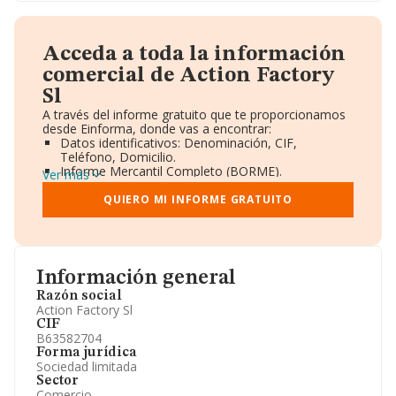
Acceda a toda la información
comercial de Action Factory
Sl
A través del informe gratuito que te proporcionamos
desde Einforma, donde vas a encontrar:
Datos identificativos: Denominación, CIF,
Teléfono, Domicilio.
Informe Mercantil Completo (BORME).
Ver más
Gráficos de Evolución Ventas y Empleados.
Consejo de Administración y Administradores.
QUIERO MI INFORME GRATUITO
Directivos y Ejecutivos.
Accionistas.
Participaciones y Vinculaciones en otras empresas.
Artículos de prensa publicados sobre la empresa.
Información oficial y registral complementaria.
Información general
Razón social
Action Factory Sl
CIF
B63582704
Forma jurídica
Sociedad limitada
Sector
Comercio