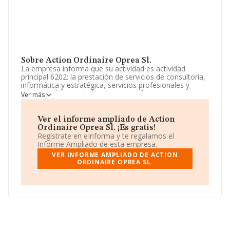
Sobre Action Ordinaire Oprea Sl.
La empresa informa que su actividad es actividad
principal 6202: la prestación de servicios de consultoría,
informática y estratégica, servicios profesionales y
servicios técnicos de hardware o software,
Ver más
externalización de sistemas informáticos de terceros,
soporte a usuarios, revisiones de seguridad y proyectos
tecnológicos en general. La sociedad está inscrita en el
Ver el informe ampliado de Action
Registro Mercantil como Sociedad Limitada. Su CNAE
Ordinaire Oprea Sl. ¡Es gratis!
corresponde a 6220 con código '%cnae%'. La sociedad
Regístrate en eInforma y te regalamos el
no tiene actividad en mercados exteriores.
Informe Ampliado de esta empresa.
VER INFORME AMPLIADO DE ACTION
La empresa
Action Ordinaire Oprea S.L
, con CIF
ORDINAIRE OPREA SL.
B45906880, se encuentra en Calle Santa Lucia núm. 23,
(45710), en el municipio de Madridejos, Toledo, Castilla-
la Mancha.
En base a la información de la que dispone INFORMA
sobre 25.469 compañías, a nivel nacional la facturación
asciende a 19.431 millones de euros y se calcula un
promedio de facturación de 762 mil euros entre todas