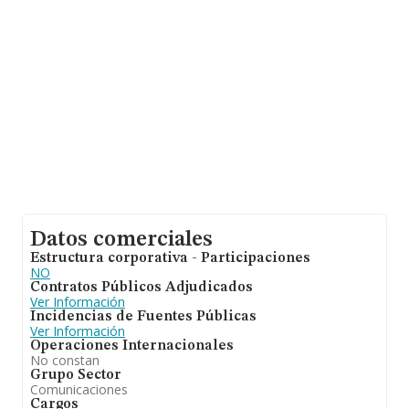
las compañías. Teniendo en cuenta la información
sobre Toledo, en la base de datos INFORMA constan
146 empresas, cuyas ventas han alcanzado los 12
millones de euros. Como información adicional de
interés, la media de antigüedad desde la constitución es
de 14 años. La media de empleados de las empresas es
de 7.
Datos comerciales
Estructura corporativa - Participaciones
NO
Contratos Públicos Adjudicados
Ver Información
Incidencias de Fuentes Públicas
Ver Información
Operaciones Internacionales
No constan
Grupo Sector
Comunicaciones
Cargos