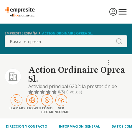
EMPRESITE ESPAÑA
ACTION ORDINAIRE OPREA SL.
Buscar
Action Ordinaire Oprea
Sl.
Actividad principal 6202: la prestación de
servicios de consultoría, informática y
0
/5
( 0 votos)
estratégica, servicios profesionales y
servicios técnicos de hardware o software,
externalización de sistemas informáticos de
LLAMAR
SITIO WEB
CÓMO
VER
LLEGAR
INFORME
terceros, soporte a usuarios, revisiones de
seguridad y proyectos tecnológicos en
general
DIRECCIÓN Y CONTACTO
INFORMACIÓN GENERAL
DATOS COM