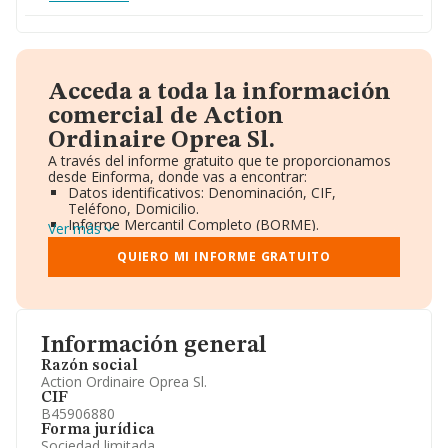
Acceda a toda la información
comercial de Action
Ordinaire Oprea Sl.
A través del informe gratuito que te proporcionamos
desde Einforma, donde vas a encontrar:
Datos identificativos: Denominación, CIF,
Teléfono, Domicilio.
Informe Mercantil Completo (BORME).
Ver más
Gráficos de Evolución Ventas y Empleados.
Consejo de Administración y Administradores.
QUIERO MI INFORME GRATUITO
Directivos y Ejecutivos.
Accionistas.
Participaciones y Vinculaciones en otras empresas.
Artículos de prensa publicados sobre la empresa.
Información oficial y registral complementaria.
Información general
Razón social
Action Ordinaire Oprea Sl.
CIF
B45906880
Forma jurídica
Sociedad limitada